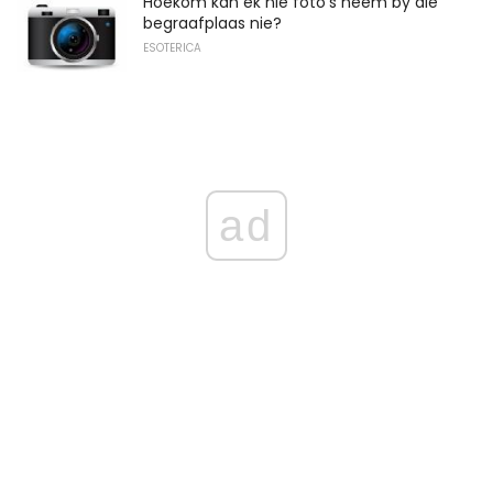
Hoekom kan ek nie foto's neem by die
begraafplaas nie?
ESOTERICA
ad