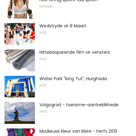
FIKSHEID
Wedstryde vir 8 Maart
HUIS
Hittebesparende film vir vensters
HUIS
Water Park "King Tut", Hurghada
HUIS
Volgograd - toerisme-aantreklikhede
HUIS
Modieuse kleur van klere - herfs 2013