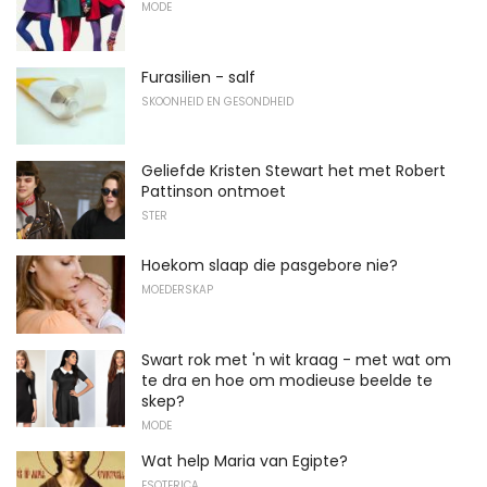
MODE
Furasilien - salf
SKOONHEID EN GESONDHEID
Geliefde Kristen Stewart het met Robert
Pattinson ontmoet
STER
Hoekom slaap die pasgebore nie?
MOEDERSKAP
Swart rok met 'n wit kraag - met wat om
te dra en hoe om modieuse beelde te
skep?
MODE
Wat help Maria van Egipte?
ESOTERICA