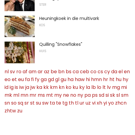
STER
Heuningkoek in die multivark
KOS
Quilling "Snowflakes"
HUIS
nl
sv
ro
af
am
ar
az
be
bn
bs
ca
ceb
co
cs
cy
da
el
en
eo
et
eu
fa
fi
fy
ga
gd
gl
gu
ha
haw
hi
hmn
hr
ht
hu
hy
id
ig
is
iw
ja
jw
ka
kk
km
kn
ko
ku
ky
la
lb
lo
lt
lv
mg
mi
mk
ml
mn
mr
ms
mt
my
ne
no
ny
pa
ps
sd
si
sk
sl
sm
sn
so
sq
sr
st
su
sw
ta
te
tg
th
tl
ur
uz
vi
xh
yi
yo
zhcn
zhtw
zu