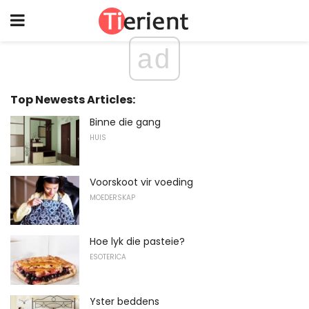
ad
Top Newests Articles:
Binne die gang
HUIS
Voorskoot vir voeding
MOEDERSKAP
Hoe lyk die pasteie?
ESOTERICA
Yster beddens