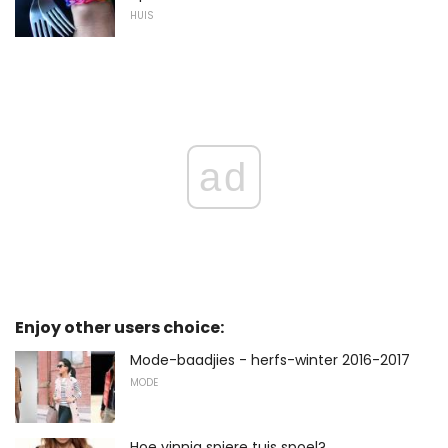
HUIS
ad
Enjoy other users choice:
Mode-baadjies - herfs-winter 2016-2017
MODE
Hoe vinnig spiere tuis spoel?