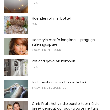
HUIS
Hoender rol in 'n bottel
KOS
Haarstyle met 'n lang knal - pragtige
stileringsopsies
SKOONHEID EN GESONDHEID
Potlood geval vir kombuis
HUIS
Is dit pynlik om 'n aborsie te hê?
SKOONHEID EN GESONDHEID
Chris Pratt het vir die eerste keer ná die
breek gepraat oor oud-vrou Anne Faris