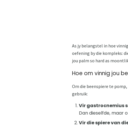
As jy belangstel in hoe vinni
oefening by die kompleks: di
jou palm so hard as moontlik
Hoe om vinnig jou b
Om die beenspiere te pomp, i
gebruik:
Vir gastrocnemius s
Dan dieselfde, maar 
Vir die spiere van d