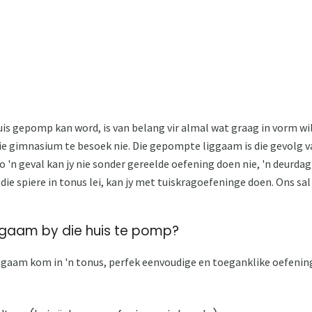
tuis gepomp kan word, is van belang vir almal wat graag in vorm wi
ie gimnasium te besoek nie. Die gepompte liggaam is die gevolg van
 so 'n geval kan jy nie sonder gereelde oefening doen nie, 'n deur
 die spiere in tonus lei, kan jy met tuiskragoefeninge doen. Ons sal
iggaam by die huis te pomp?
liggaam kom in 'n tonus, perfek eenvoudige en toeganklike oefenin