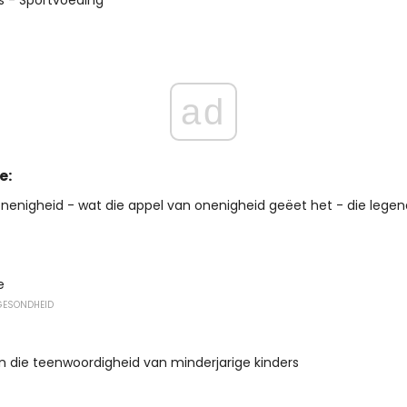
s - Sportvoeding
ad
e:
nenigheid - wat die appel van onenigheid geëet het - die lege
e
GESONDHEID
in die teenwoordigheid van minderjarige kinders