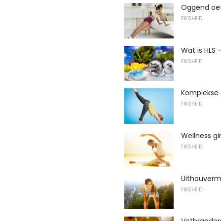
Oggend oef
FIKSHEID
Wat is HLS 
FIKSHEID
Komplekse o
FIKSHEID
Wellness g
FIKSHEID
Uithouver
FIKSHEID