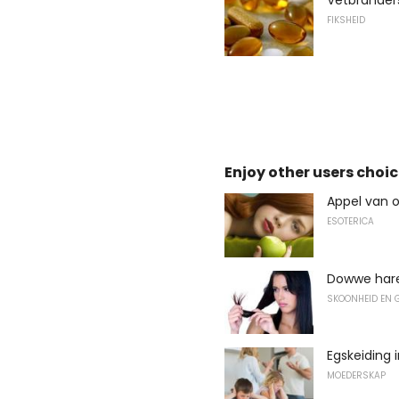
Vetbrander
FIKSHEID
Enjoy other users choic
Appel van o
ESOTERICA
Dowwe har
SKOONHEID EN 
Egskeiding 
MOEDERSKAP