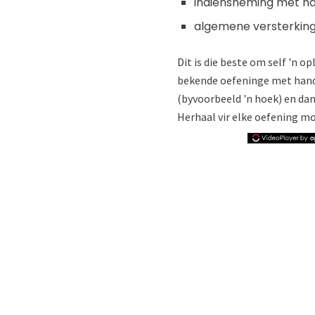
indiensneming met hal
algemene versterkings
Dit is die beste om self 'n o
bekende oefeninge met handg
(byvoorbeeld 'n hoek) en dan
Herhaal vir elke oefening moe