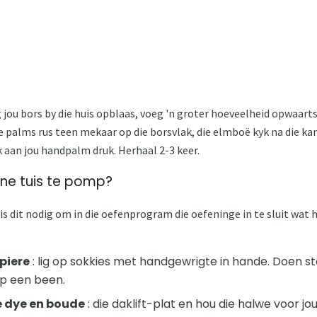
g jou bors by die huis opblaas, voeg 'n groter hoeveelheid opwaart
e palms rus teen mekaar op die borsvlak, die elmboë kyk na die ka
 aan jou handpalm druk. Herhaal 2-3 keer.
ene tuis te pomp?
s dit nodig om in die oefenprogram die oefeninge in te sluit wat
piere
: lig op sokkies met handgewrigte in hande. Doen stad
op een been.
ie dye en boude
: die daklift-plat en hou die halwe voor jou