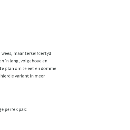
l wees, maar terselfdertyd
 'n lang, volgehoue ​​en
dagte plan om te eet en domme
 hierdie variant in meer
ge perfek pak: