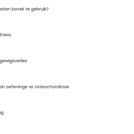
tien korrek te gebruik?
tness
r gewigsverlies
an oefeninge vir osteochondrose
ug