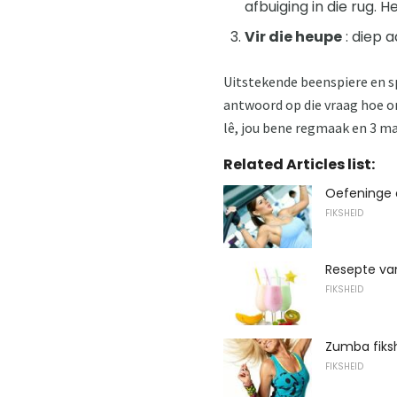
afbuiging in die rug. H
Vir die heupe
: diep a
Uitstekende beenspiere en s
antwoord op die vraag hoe om
lê, jou bene regmaak en 3 ma
Related Articles list:
Oefeninge 
FIKSHEID
Resepte van
FIKSHEID
Zumba fiksh
FIKSHEID