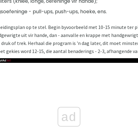
ters (knieë, longe, oefeninge vir hande);
oefeninge - pull-ups, push-ups, hoeke, ens.
pleidingsplan op te stel. Begin byvoorbeeld met 10-15 minute ter pl
ewrigte uit vir hande, dan - aanvalle en krappe met handgewrigte
 druk of trek. Herhaal die program is 'n dag later, dit moet minste
t gekies word 12-15, die aantal benaderings - 2-3, afhangende van 
ad