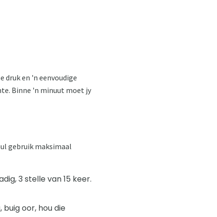
se druk en 'n eenvoudige
nte. Binne 'n minuut moet jy
 hul gebruik maksimaal
ig, 3 stelle van 15 keer.
, buig oor, hou die