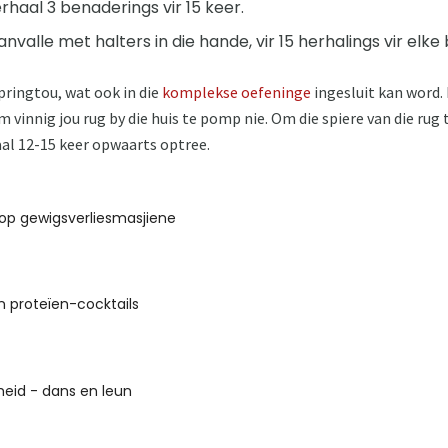
erhaal 3 benaderings vir 15 keer.
anvalle met halters in die hande, vir 15 herhalings vir elk
pringtou, wat ook in die
komplekse oefeninge
ingesluit kan word. L
 vinnig jou rug by die huis te pomp nie. Om die spiere van die rug 
al 12-15 keer opwaarts optree.
op gewigsverliesmasjiene
 proteïen-cocktails
eid - dans en leun