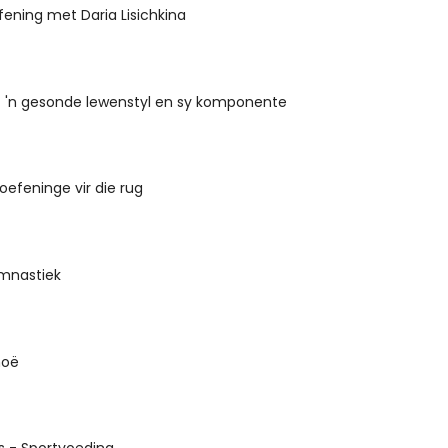
ening met Daria Lisichkina
- 'n gesonde lewenstyl en sy komponente
efeninge vir die rug
imnastiek
moë