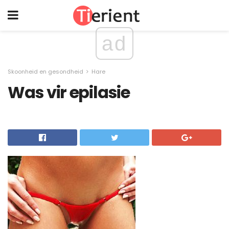
ad
Skoonheid en gesondheid
Hare
Was vir epilasie