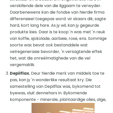
verskillende dele van die liggaam te verwyder.
Daarbenewens kan die fondse van hierdie firma
differensieel toegepas word: vir skaars dik, sagte
hard, kort lang hare. As jy wil, kan jy gegeurde
produkte kies. Daar is te koop 'n was met 'n reuk
van koffie, sjokolade, aarbeie, rose, ens. Sommige
soorte wax bevat ook bestanddele wat
velregenerasie bevorder, 'n versagtende effek
het, wat die onreëlmatighede van die vel
vergemaklik.
Depilflax.
Deur hierdie merk van middels toe te
pas, kan jy 'n wonderlike resultaat kry. Die
samestelling van Depilflax was, bykomend tot
byewas, sluit dennehars in. Bykomende
komponente - minerale, plantaardige olies, alge,