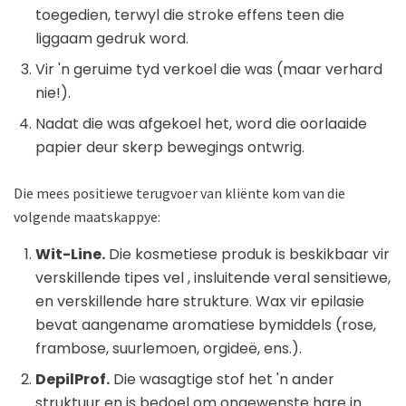
toegedien, terwyl die stroke effens teen die
liggaam gedruk word.
Vir 'n geruime tyd verkoel die was (maar verhard
nie!).
Nadat die was afgekoel het, word die oorlaaide
papier deur skerp bewegings ontwrig.
Die mees positiewe terugvoer van kliënte kom van die
volgende maatskappye:
Wit-Line.
Die kosmetiese produk is beskikbaar vir
verskillende tipes vel , insluitende veral sensitiewe,
en verskillende hare strukture. Wax vir epilasie
bevat aangename aromatiese bymiddels (rose,
frambose, suurlemoen, orgideë, ens.).
DepilProf.
Die wasagtige stof het 'n ander
struktuur en is bedoel om ongewenste hare in