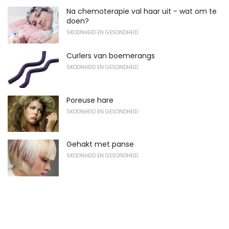
Na chemoterapie val haar uit - wat om te
doen?
SKOONHEID EN GESONDHEID
Curlers van boemerangs
SKOONHEID EN GESONDHEID
Poreuse hare
SKOONHEID EN GESONDHEID
Gehakt met panse
SKOONHEID EN GESONDHEID