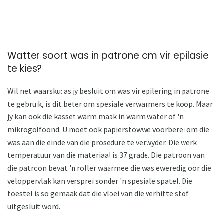
Watter soort was in patrone om vir epilasie
te kies?
Wil net waarsku: as jy besluit om was vir epilering in patrone
te gebruik, is dit beter om spesiale verwarmers te koop. Maar
jy kan ook die kasset warm maak in warm water of 'n
mikrogolfoond. U moet ook papierstowwe voorberei om die
was aan die einde van die prosedure te verwyder. Die werk
temperatuur van die materiaal is 37 grade. Die patroon van
die patroon bevat 'n roller waarmee die was eweredig oor die
veloppervlak kan versprei sonder 'n spesiale spatel. Die
toestel is so gemaak dat die vloei van die verhitte stof
uitgesluit word.