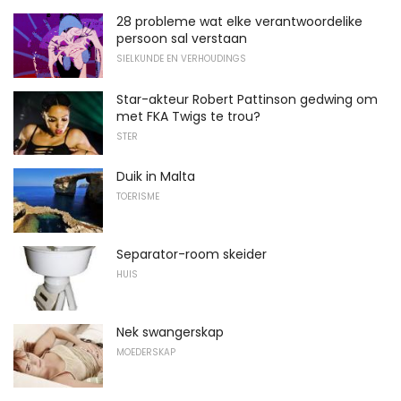
28 probleme wat elke verantwoordelike
persoon sal verstaan
SIELKUNDE EN VERHOUDINGS
Star-akteur Robert Pattinson gedwing om
met FKA Twigs te trou?
STER
Duik in Malta
TOERISME
Separator-room skeider
HUIS
Nek swangerskap
MOEDERSKAP