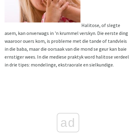
Halitose, of slegte
asem, kan onverwags in 'n krummel verskyn. Die eerste ding
waaroor ouers kom, is probleme met die tande of tandvleis
in die baba, maar die oorsaak van die mond se geur kan baie
ernstiger wees. In die mediese praktyk word halitose verdeel
in drie tipes: mondelinge, ekstraorale en sielkundige.
ad