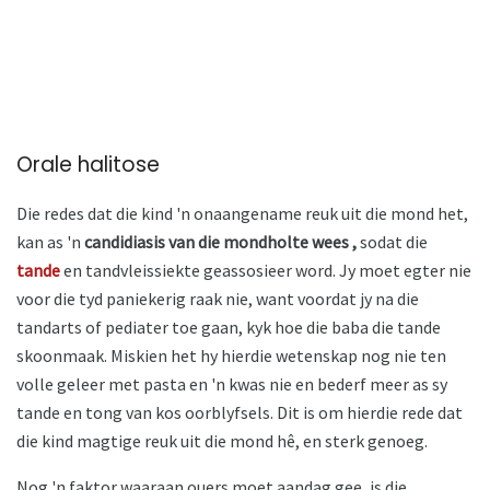
Orale halitose
Die redes dat die kind 'n onaangename reuk uit die mond het,
kan as 'n
candidiasis van die mondholte wees ,
sodat die
tande
en tandvleissiekte geassosieer word. Jy moet egter nie
voor die tyd paniekerig raak nie, want voordat jy na die
tandarts of pediater toe gaan, kyk hoe die baba die tande
skoonmaak. Miskien het hy hierdie wetenskap nog nie ten
volle geleer met pasta en 'n kwas nie en bederf meer as sy
tande en tong van kos oorblyfsels. Dit is om hierdie rede dat
die kind magtige reuk uit die mond hê, en sterk genoeg.
Nog 'n faktor waaraan ouers moet aandag gee, is die