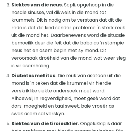
Siektes van die neus.
Sopli, opgehoop in die
nasale sinusse, val dikwels in die mond tot
krummels. Dit is nodig om te verstaan ​​dat dit die
rede is dat die kind sonder probleme 'n sterk reuk
uit die mond het. Daarbenewens word die situasie
bemoeilik deur die feit dat die baba as 'n stampie
neus het en asem begin met sy mond. Dit
veroorsaak droëheid van die mond, wat weer sleg
is vir asemhaling.
Diabetes mellitus.
Die reuk van asetoon uit die
mond is 'n teken dat die krummel vir hierdie
verskriklike siekte ondersoek moet word.
Alhoewel, in regverdigheid, moet gesê word dat
dors, moegheid en taai sweet, baie vroeër as
swak asem sal verskyn.
Siektes van die tiroïedklier.
Ongelukkig is daar