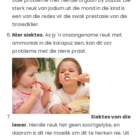
baie probleme met hierdie orgaan by babas. Die
sterk reuk van jodium uit die mond in die kind is
een van die redes vir die swak prestasie van die
tiroïedklier.
Nier siektes.
As jy 'n onaangename reuk met
ammoniak in die karapuz sien, kan dit oor
probleme met die niere praat.
Siektes van die
lewer.
Hierdie reuk het geen soortgelyke, en
daarom is dit nie moeilik om dit te herken nie. Uit