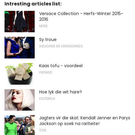
Intresting articles list:
Versace Collection - Herfs-Winter 2015-
2016
MODE
Sy troue
SIELKUNDE EN VERHOUDINGS
Kaas tofu - voordeel
FIKSHEID
Hoe lyk die wit hare?
ESOTERICA
Jagters vir die skat: Kendall Jenner en Parys
Jackson op soek na rariteite!
STER