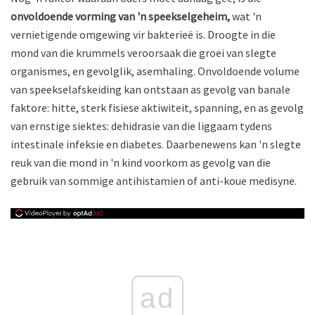
onvoldoende vorming van 'n speekselgeheim,
wat 'n
vernietigende omgewing vir bakterieë is. Droogte in die
mond van die krummels veroorsaak die groei van slegte
organismes, en gevolglik, asemhaling. Onvoldoende volume
van speekselafskeiding kan ontstaan ​​as gevolg van banale
faktore: hitte, sterk fisiese aktiwiteit, spanning, en as gevolg
van ernstige siektes: dehidrasie van die liggaam tydens
intestinale infeksie en diabetes. Daarbenewens kan 'n slegte
reuk van die mond in 'n kind voorkom as gevolg van die
gebruik van sommige antihistamien of anti-koue medisyne.
ad