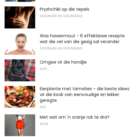
Pryshchiki op die tepels
SKOONHEID EN GESONDHEID
Was hawermout - 6 effektiewe resepte
wat die vel van die gesig sal verander
SKOONHEID EN GESONDHEID
Omgee vir die hondjie
HUIS
Eierplante met tamaties - die beste idees
vir die kook van eenvoudige en lekker
geregte
KOS
Met wat om 'n oranje rok te dra?
MODE