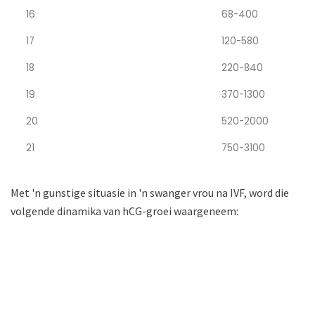
16
68-400
17
120-580
18
220-840
19
370-1300
20
520-2000
21
750-3100
Met 'n gunstige situasie in 'n swanger vrou na IVF, word die
volgende dinamika van hCG-groei waargeneem: