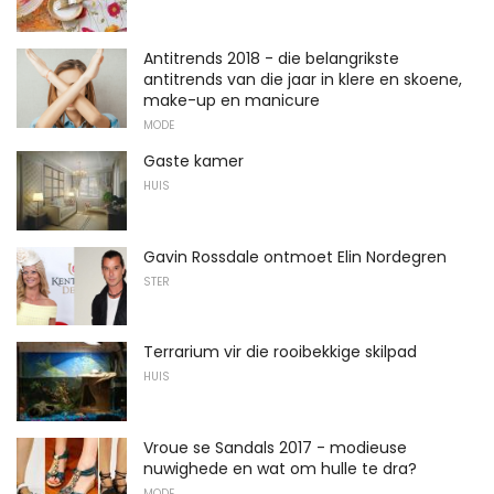
Antitrends 2018 - die belangrikste
antitrends van die jaar in klere en skoene,
make-up en manicure
MODE
Gaste kamer
HUIS
Gavin Rossdale ontmoet Elin Nordegren
STER
Terrarium vir die rooibekkige skilpad
HUIS
Vroue se Sandals 2017 - modieuse
nuwighede en wat om hulle te dra?
MODE