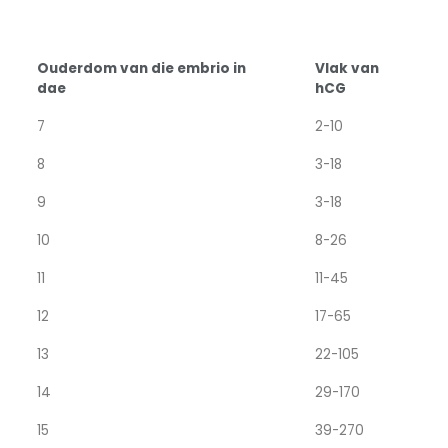
Ouderdom van die embrio in
Vlak van
dae
hCG
7
2-10
8
3-18
9
3-18
10
8-26
11
11-45
12
17-65
13
22-105
14
29-170
15
39-270