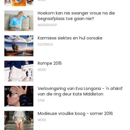
Hoekom kan nie swanger vroue na die
begraafplaas toe gaan nie?
MOEDERSKAP
Karmiese siektes en hul oorsake
ESOTERICA
Rompe 2015
MODE
Verlovingsring van Eva Longoria - 'n afskrif
van die ring deur Kate Middleton
STER
Modieuse vroulike boog - somer 2016
MODE