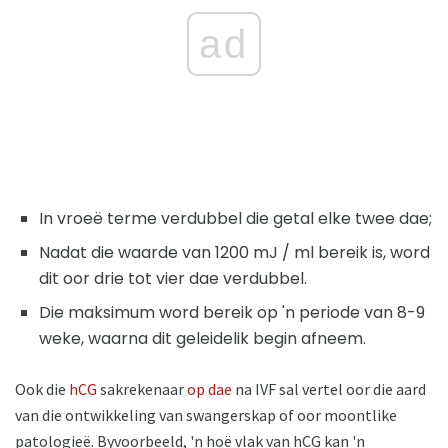
ad
In vroeë terme verdubbel die getal elke twee dae;
Nadat die waarde van 1200 mJ / ml bereik is, word
dit oor drie tot vier dae verdubbel.
Die maksimum word bereik op 'n periode van 8-9
weke, waarna dit geleidelik begin afneem.
Ook die
hCG
sakrekenaar
op dae
na IVF sal vertel oor die aard
van die ontwikkeling van swangerskap of oor moontlike
patologieë. Byvoorbeeld, 'n hoë vlak van hCG kan 'n