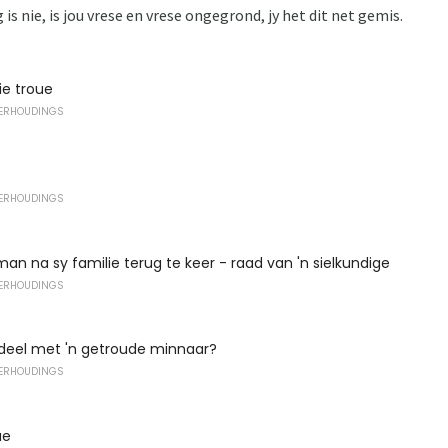
 is nie, is jou vrese en vrese ongegrond, jy het dit net gemis.
ie troue
VERHOUDINGS
VERHOUDINGS
an na sy familie terug te keer - raad van 'n sielkundige
VERHOUDINGS
deel met 'n getroude minnaar?
VERHOUDINGS
ue