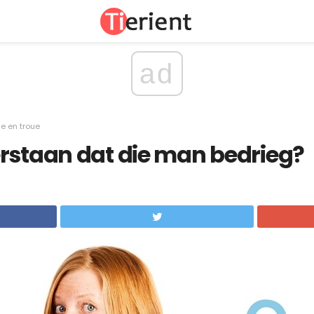
ad
ie en troue
rstaan ​​dat die man bedrieg?