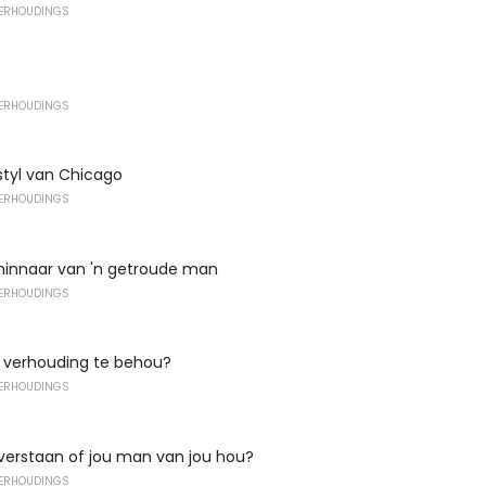
VERHOUDINGS
VERHOUDINGS
 styl van Chicago
VERHOUDINGS
innaar van 'n getroude man
VERHOUDINGS
 verhouding te behou?
VERHOUDINGS
erstaan ​​of jou man van jou hou?
VERHOUDINGS