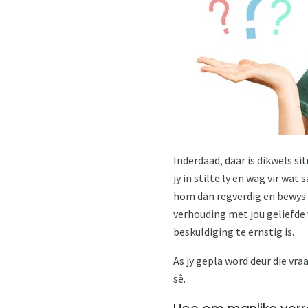
Inderdaad, daar is dikwels si
jy in stilte ly en wag vir wa
hom dan regverdig en bewys dat
verhouding met jou geliefde v
beskuldiging te ernstig is.
As jy gepla word deur die vra
sê.