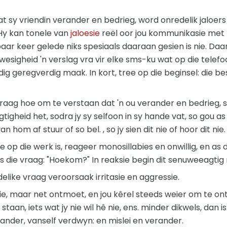
t sy vriendin verander en bedrieg, word onredelik jaloers
 Hy kan tonele van
jaloesie
reël oor jou kommunikasie met 
paar keer gelede niks spesiaals daaraan gesien is nie. Da
wesigheid 'n verslag vra vir elke sms-ku wat op die telefo
dig geregverdig maak. In kort, tree op die beginsel: die b
aag hoe om te verstaan ​​dat 'n ou verander en bedrieg, s
gheid het, sodra jy sy selfoon in sy hande vat, so gou as
hom af stuur of so bel. , so jy sien dit nie of hoor dit nie.
 op die werk is, reageer monosillabies en onwillig, en as
is die vraag: "Hoekom?" In reaksie begin dit senuweeagtig
elike vraag veroorsaak irritasie en aggressie.
ie, maar net ontmoet, en jou kêrel steeds weier om te on
taan, iets wat jy nie wil hê nie, ens. minder dikwels, dan 
erander, vanself verdwyn: en mislei en verander.