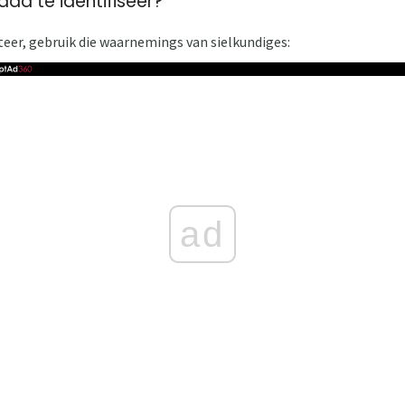
ad te identifiseer?
eer, gebruik die waarnemings van sielkundiges:
ad