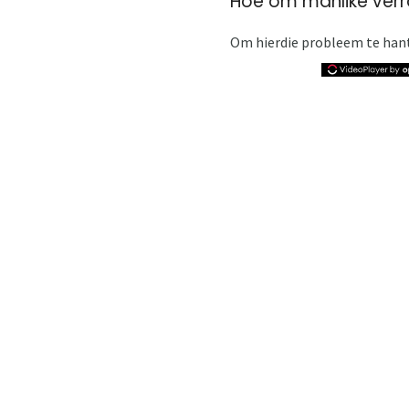
Hoe om manlike verra
Om hierdie probleem te hant