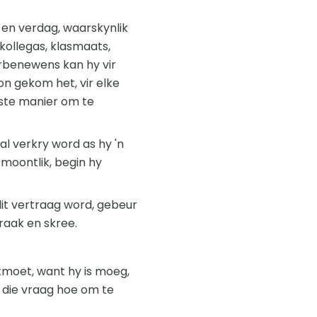
 en verdag, waarskynlik
kollegas, klasmaats,
arbenewens kan hy vir
on gekom het, vir elke
este manier om te
al verkry word as hy 'n
 moontlik, begin hy
 dit vertraag word, gebeur
 raak en skree.
tmoet, want hy is moeg,
is die vraag hoe om te