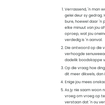
Verrassend, 'n man wa
gelei deur sy gedrag.
bure, hoewel daar 'n 
elke minuut van jou af
oproep, wat jou onein
verdedig is 'n aanval.
Die antwoord op die vr
verhoogde senuweeagti
dadelik boodskappe van 
Op die vraag hoe dinge
dit meer dikwels, dan 
Enige jou mees onskad
As jy nie saam woon n
vroeg om vroeg op te s
verstaan ​​dat 'n ou v