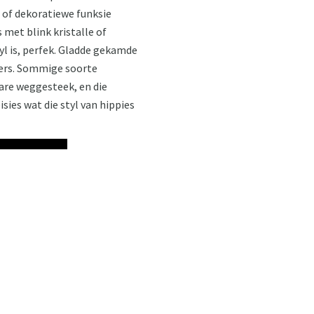
) of dekoratiewe funksie
s met blink kristalle of
tyl is, perfek. Gladde gekamde
gers. Sommige soorte
hare weggesteek, en die
isies wat die styl van hippies