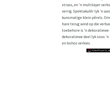
strass, en 'n multilayer verb
verrig. Spektakulêr lyk 'n aan
kunsmatige klein pêrels. Om e
hare terug wind op die verba
toebehore is 'n dekoratiewe 
dekoratiewe deel lyk soos 'n h
en bohos verkies.