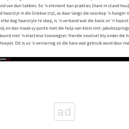
and van dun takkies. So 'n element kan prakties (hare in stand hou
d haarstyl in die Griekse styl, as daar langs die voorkop 'n hanger i
lke dag haarstyle te skep, is 'n verband wat die basis vir 'n haars
nd, en dan maak sy punte met die hulp van klein sint-jakobssprin
koord met 'n elastiese toevoegsel. Hierdie insetsel bly onder die 
oepel. Dit is so 'n versiering vir die hare wat gebruik word deur me
ad