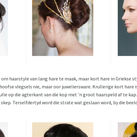
r om haarstyle van lang hare te maak, maar kort hare in Griekse st
hoofse vlegsels nie, maar oor juweliersware. Krullerige kort hare i
ulle op die agterkant van die kop met 'n groot haarspeld af te kap.
e skep. Terselfdertyd word die strate wat geslaan word, by die beeld