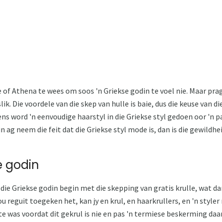
 of Athena te wees om soos 'n Griekse godin te voel nie. Maar prag
lik. Die voordele van die skep van hulle is baie, dus die keuse van d
s word 'n eenvoudige haarstyl in die Griekse styl gedoen oor 'n p
 in ag neem die feit dat die Griekse styl mode is, dan is die gewildh
e godin
n die Griekse godin begin met die skepping van gratis krulle, wat d
jou reguit toegeken het, kan jy en krul, en haarkrullers, en 'n styl
e was voordat dit gekrul is nie en pas 'n termiese beskerming daa