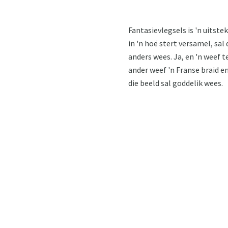
Fantasievlegsels is 'n uitste
in 'n hoë stert versamel, sal 
anders wees. Ja, en 'n weef t
ander weef 'n Franse braid en
die beeld sal goddelik wees.