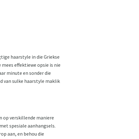
tige haarstyle in die Griekse
ie mees effektiewe opsie is nie
aar minute en sonder die
eid van sulke haarstyle maklik
an op verskillende maniere
er met spesiale aanhangsels.
rop aan, en behou die