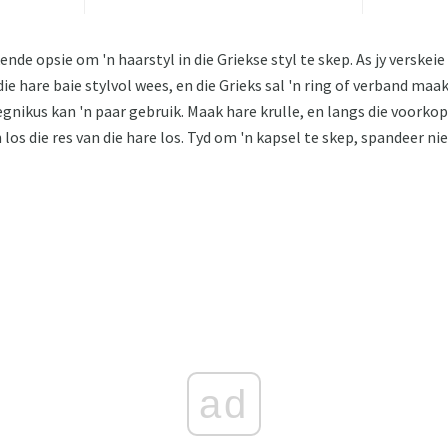
kende opsie om 'n haarstyl in die Griekse styl te skep. As jy verske
die hare baie stylvol wees, en die Grieks sal 'n ring of verband maak
egnikus kan 'n paar gebruik. Maak hare krulle, en langs die voorko
 los die res van die hare los. Tyd om 'n kapsel te skep, spandeer ni
ad