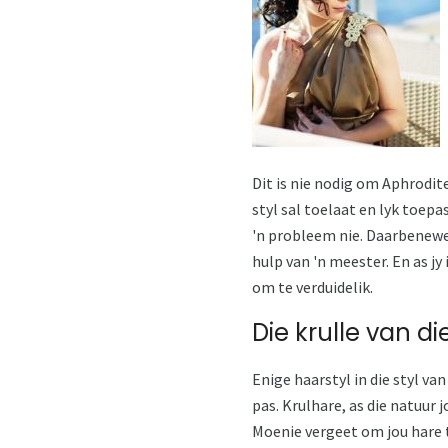
Dit is nie nodig om Aphrodite
styl sal toelaat en lyk toepas
'n probleem nie. Daarbenewen
hulp van 'n meester. En as jy
om te verduidelik.
Die krulle van di
Enige haarstyl in die styl va
pas. Krulhare, as die natuur 
Moenie vergeet om jou hare t