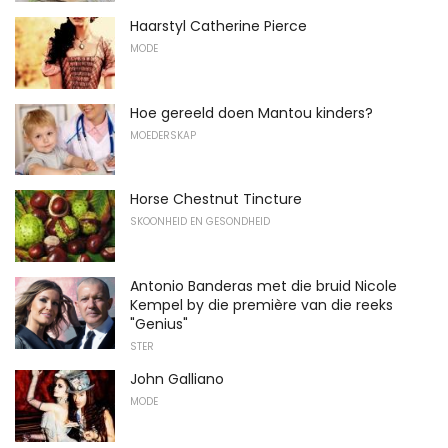
Haarstyl Catherine Pierce
MODE
Hoe gereeld doen Mantou kinders?
MOEDERSKAP
Horse Chestnut Tincture
SKOONHEID EN GESONDHEID
Antonio Banderas met die bruid Nicole
Kempel by die première van die reeks
"Genius"
STER
John Galliano
MODE