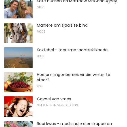
Kate Hudson en Matthew McConaughey
STER
Maniere om sjaals te bind
MODE
Koktebel - toerisme-aantreklikhede
HUIS
Hoe om lingonberries vir die winter te
stoor?
KOS
Gevoel van vrees
SIELKUNDE EN VERHOUDINGS
Rooi kwas - medisinale eienskappe en