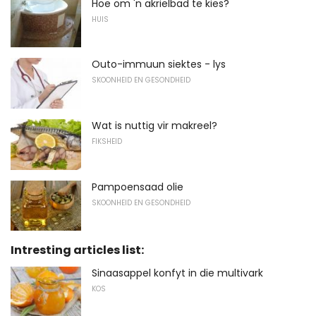
Hoe om 'n akrielbad te kies?
HUIS
Outo-immuun siektes - lys
SKOONHEID EN GESONDHEID
Wat is nuttig vir makreel?
FIKSHEID
Pampoensaad olie
SKOONHEID EN GESONDHEID
Intresting articles list:
Sinaasappel konfyt in die multivark
KOS