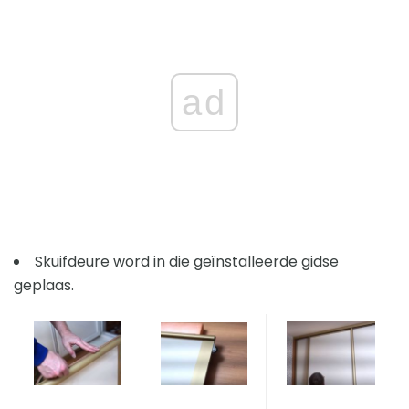
ad
Skuifdeure word in die geïnstalleerde gidse
geplaas.