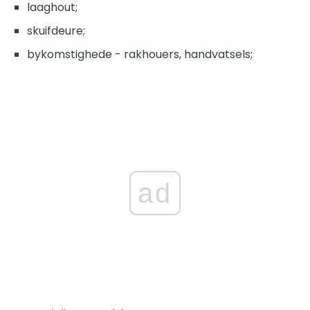
laaghout;
skuifdeure;
bykomstighede - rakhouers, handvatsels;
ad