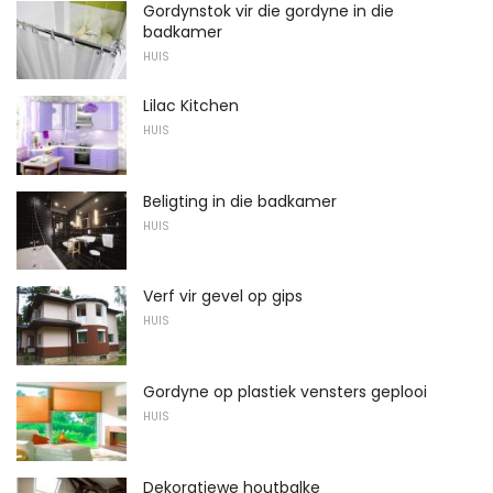
Gordynstok vir die gordyne in die
badkamer
HUIS
Lilac Kitchen
HUIS
Beligting in die badkamer
HUIS
Verf vir gevel op gips
HUIS
Gordyne op plastiek vensters geplooi
HUIS
Dekoratiewe houtbalke