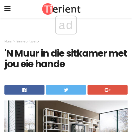
ad
Huis
Binneontwerp
'N Muur in die sitkamer met
jou eie hande