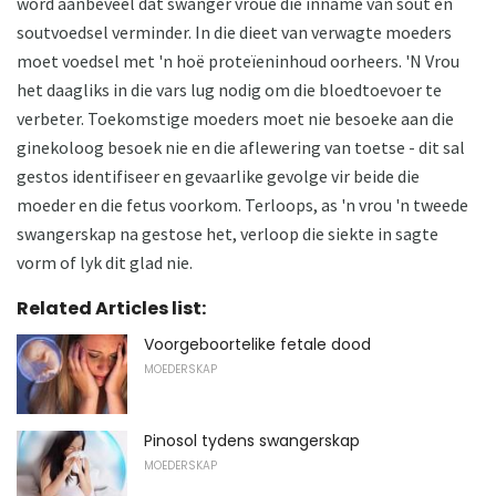
word aanbeveel dat swanger vroue die inname van sout en
soutvoedsel verminder. In die dieet van verwagte moeders
moet voedsel met 'n hoë proteïeninhoud oorheers. 'N Vrou
het daagliks in die vars lug nodig om die bloedtoevoer te
verbeter. Toekomstige moeders moet nie besoeke aan die
ginekoloog besoek nie en die aflewering van toetse - dit sal
gestos identifiseer en gevaarlike gevolge vir beide die
moeder en die fetus voorkom. Terloops, as 'n vrou 'n tweede
swangerskap na gestose het, verloop die siekte in sagte
vorm of lyk dit glad nie.
Related Articles list:
Voorgeboortelike fetale dood
MOEDERSKAP
Pinosol tydens swangerskap
MOEDERSKAP