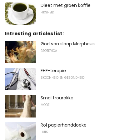
Dieet met groen koffie
FIKSHEID
Intresting articles list:
God van slaap Morpheus
ESOTERICA
EHF-terapie
SKOONHEID EN GESONDHEID
Smal trourokke
MODE
Rol papierhanddoeke
HUIS