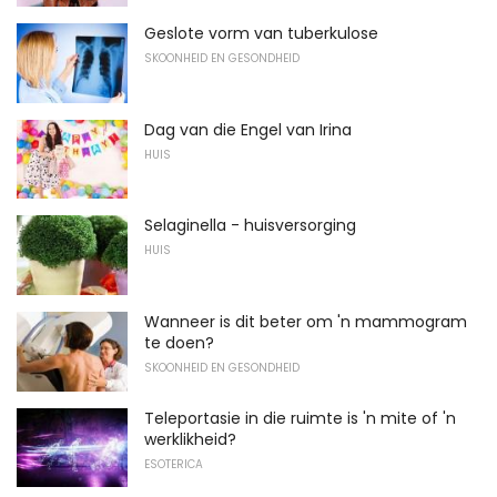
Geslote vorm van tuberkulose
SKOONHEID EN GESONDHEID
Dag van die Engel van Irina
HUIS
Selaginella - huisversorging
HUIS
Wanneer is dit beter om 'n mammogram
te doen?
SKOONHEID EN GESONDHEID
Teleportasie in die ruimte is 'n mite of 'n
werklikheid?
ESOTERICA