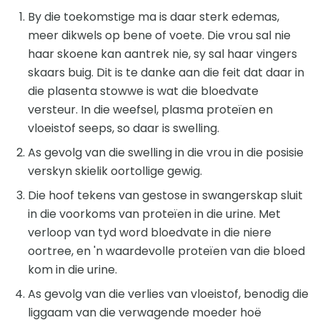
By die toekomstige ma is daar sterk edemas,
meer dikwels op bene of voete. Die vrou sal nie
haar skoene kan aantrek nie, sy sal haar vingers
skaars buig. Dit is te danke aan die feit dat daar in
die plasenta stowwe is wat die bloedvate
versteur. In die weefsel, plasma proteïen en
vloeistof seeps, so daar is swelling.
As gevolg van die swelling in die vrou in die posisie
verskyn skielik oortollige gewig.
Die hoof tekens van gestose in swangerskap sluit
in die voorkoms van proteïen in die urine. Met
verloop van tyd word bloedvate in die niere
oortree, en 'n waardevolle proteïen van die bloed
kom in die urine.
As gevolg van die verlies van vloeistof, benodig die
liggaam van die verwagende moeder hoë