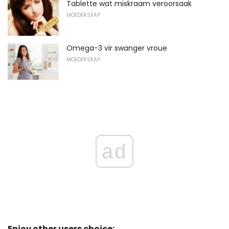
Tablette wat miskraam veroorsaak
MOEDERSKAP
Omega-3 vir swanger vroue
MOEDERSKAP
ad
Enjoy other users choice: