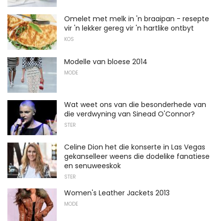
Omelet met melk in 'n braaipan - resepte
vir 'n lekker gereg vir 'n hartlike ontbyt
KOS
Modelle van bloese 2014
MODE
Wat weet ons van die besonderhede van
die verdwyning van Sinead O'Connor?
STER
Celine Dion het die konserte in Las Vegas
gekanselleer weens die dodelike fanatiese
en senuweeskok
STER
Women's Leather Jackets 2013
MODE