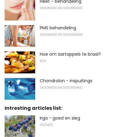
Heilit - behandeling
SKOONHEID EN GESONDHEID
PMS behandeling
SKOONHEID EN GESONDHEID
Hoe om aartappels te braai?
KOS
Chondrolon - inspuitings
SKOONHEID EN GESONDHEID
Intresting articles list:
Irga - goed en sleg
FIKSHEID