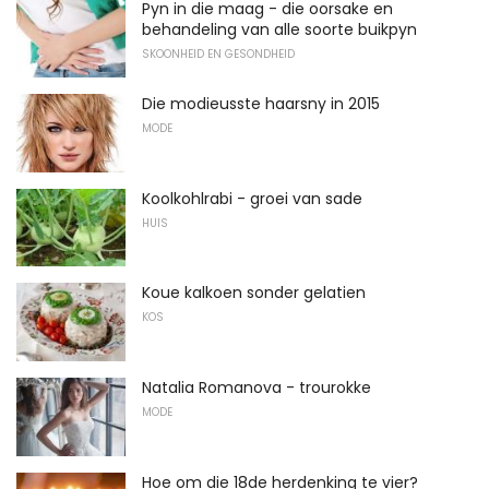
Pyn in die maag - die oorsake en
behandeling van alle soorte buikpyn
SKOONHEID EN GESONDHEID
Die modieusste haarsny in 2015
MODE
Koolkohlrabi - groei van sade
HUIS
Koue kalkoen sonder gelatien
KOS
Natalia Romanova - trourokke
MODE
Hoe om die 18de herdenking te vier?