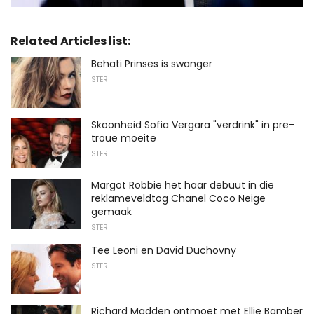
Related Articles list:
Behati Prinses is swanger
STER
Skoonheid Sofia Vergara "verdrink" in pre-
troue moeite
STER
Margot Robbie het haar debuut in die
reklameveldtog Chanel Coco Neige
gemaak
STER
Tee Leoni en David Duchovny
STER
Richard Madden ontmoet met Ellie Bamber