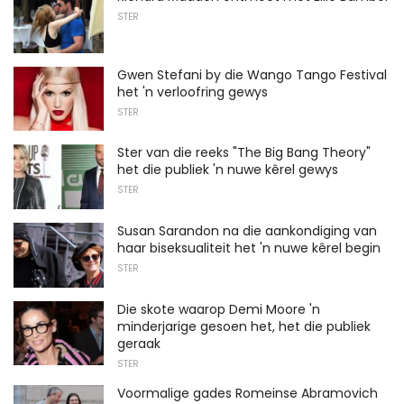
STER
Gwen Stefani by die Wango Tango Festival
het 'n verloofring gewys
STER
Ster van die reeks "The Big Bang Theory"
het die publiek 'n nuwe kêrel gewys
STER
Susan Sarandon na die aankondiging van
haar biseksualiteit het 'n nuwe kêrel begin
STER
Die skote waarop Demi Moore 'n
minderjarige gesoen het, het die publiek
geraak
STER
Voormalige gades Romeinse Abramovich