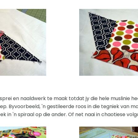
prei en naaldwerk te maak totdat jy die hele muslinie he
ep. Byvoorbeeld, 'n gestileerde roos in die tegniek van ma
eek in 'n spiraal op die ander. Of net naai in chaotiese volg