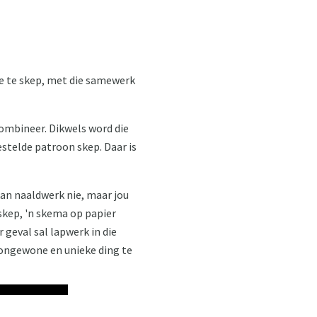
ge te skep, met die samewerk
ombineer. Dikwels word die
telde patroon skep. Daar is
kan naaldwerk nie, maar jou
skep, 'n skema op papier
 geval sal lapwerk in die
n ongewone en unieke ding te