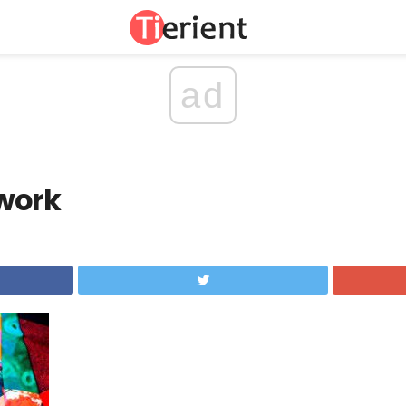
ad
work