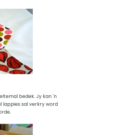
eltemal bedek. Jy kan 'n
l lappies sal verkry word
orde.