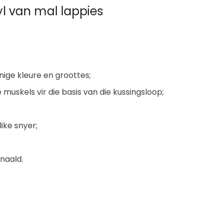
tyl van mal lappies
nige kleure en groottes;
muskels vir die basis van die kussingsloop;
like snyer;
 naald.