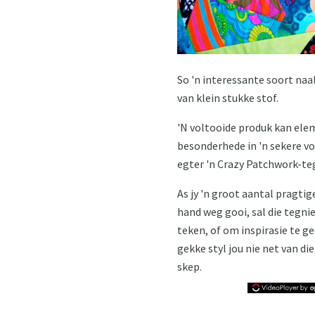
So 'n interessante soort na
van klein stukke stof.
'N voltooide produk kan ele
besonderhede in 'n sekere v
egter 'n Crazy Patchwork-te
As jy 'n groot aantal pragti
hand weg gooi, sal die tegni
teken, of om inspirasie te ge
gekke styl jou nie net van d
skep.