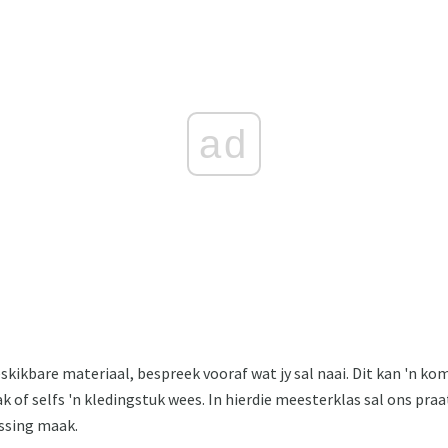
ad
skikbare materiaal, bespreek vooraf wat jy sal naai. Dit kan 'n ko
ak of selfs 'n kledingstuk wees. In hierdie meesterklas sal ons praa
ussing maak.