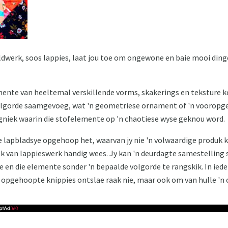
aldwerk, soos lappies, laat jou toe om ongewone en baie mooi din
mente van heeltemal verskillende vorms, skakerings en teksture k
olgorde saamgevoeg, wat 'n geometriese ornament of 'n vooropges
gniek waarin die stofelemente op 'n chaotiese wyse geknou word.
ge lapbladsye opgehoop het, waarvan jy nie 'n volwaardige produk 
ek van lappieswerk handig wees. Jy kan 'n deurdagte samestelling 
e en die elemente sonder 'n bepaalde volgorde te rangskik. In ieder
ie opgehoopte knippies ontslae raak nie, maar ook om van hulle '