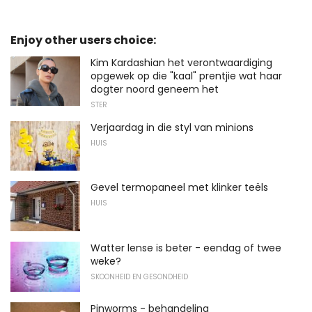
Enjoy other users choice:
Kim Kardashian het verontwaardiging
opgewek op die "kaal" prentjie wat haar
dogter noord geneem het
STER
Verjaardag in die styl van minions
HUIS
Gevel termopaneel met klinker teëls
HUIS
Watter lense is beter - eendag of twee
weke?
SKOONHEID EN GESONDHEID
Pinworms - behandeling