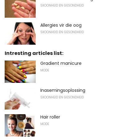
SKOONHEID EN GESONDHEID
Allergies vir die oog
SKOONHEID EN GESONDHEID
Intresting articles list:
Gradient manicure
MODE
Inasemingsoplossing
SKOONHEID EN GESONDHEID
Hair roller
MODE