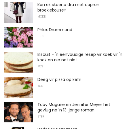
Kan ek skoene dra met capron
broekiekouse?
MODE
Phlox Drummond
HUIS
Biscuit - 'n eenvoudige resep vir koek vir 'n
koek en nie net nie!
KOS
Deeg vir pizza op kefir
KOS
Toby Maguire en Jennifer Meyer het
gevlug na 'n 13-jarige roman
STER