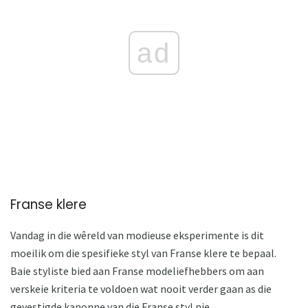
ad
Franse klere
Vandag in die wêreld van modieuse eksperimente is dit
moeilik om die spesifieke styl van Franse klere te bepaal.
Baie styliste bied aan Franse modeliefhebbers om aan
verskeie kriteria te voldoen wat nooit verder gaan as die
gevestigde kanonne van die Franse styl nie.