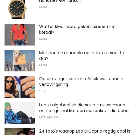
Horlosies Romanson
MODE
Watter kleur word gekombineer met
koraal?
MODE
Met hoe om sandale op 'n trekkersool te
dra?
MODE
Op die vinger van Irina Sheik was daar 'n
verlovingsring
STER
Lente algeheel vir die seun - nuwe mode
en net gemaklike demisezonki vir die baba
MOEDERSKAP
24 foto's waarop Leo DiCaprio regtig cool is