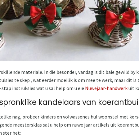
skillende materiale. In die besonder, vandag is dit baie gewild by
sies te skep , wat eerder moeilik is om mee te werk, maar dit is t
r-stap instruksies wat u sal help om u eie
Nuwejaar-handwerk
uit k
spronklike kandelaars van koerantbui
telike nag, probeer kinders en volwassenes hul woonstel met kerse
olgende meestersklas sal u help om nuwe jaar artikels uit koerantbu
 ster het: