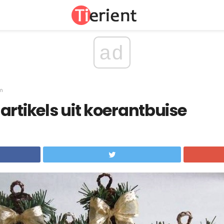
ad
om
artikels uit koerantbuise