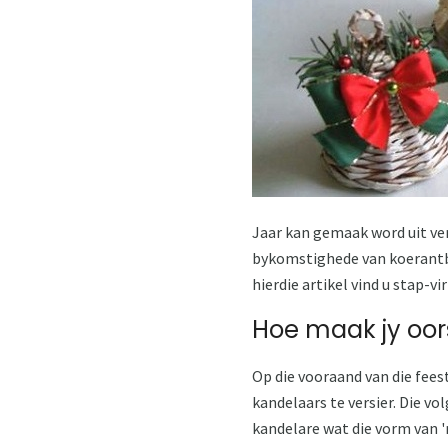
Jaar kan gemaak word uit ver
bykomstighede van koerantbui
hierdie artikel vind u stap-vi
Hoe maak jy oor
Op die vooraand van die fees
kandelaars te versier. Die v
kandelare wat die vorm van 'n