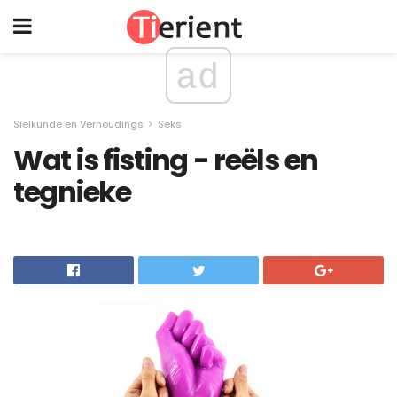
ad
Sielkunde en Verhoudings
Seks
Wat is fisting - reëls en
tegnieke