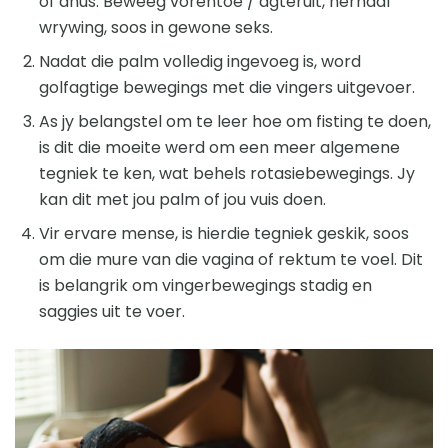
of anus. Beweeg vorentoe / agteruit, herhaal
wrywing, soos in gewone seks.
Nadat die palm volledig ingevoeg is, word
golfagtige bewegings met die vingers uitgevoer.
As jy belangstel om te leer hoe om fisting te doen,
is dit die moeite werd om een ​​meer algemene
tegniek te ken, wat behels rotasiebewegings. Jy
kan dit met jou palm of jou vuis doen.
Vir ervare mense, is hierdie tegniek geskik, soos
om die mure van die vagina of rektum te voel. Dit
is belangrik om vingerbewegings stadig en
saggies uit te voer.