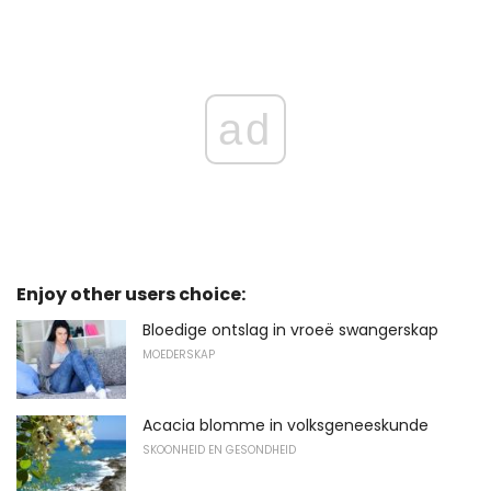
ad
Enjoy other users choice:
Bloedige ontslag in vroeë swangerskap
MOEDERSKAP
Acacia blomme in volksgeneeskunde
SKOONHEID EN GESONDHEID