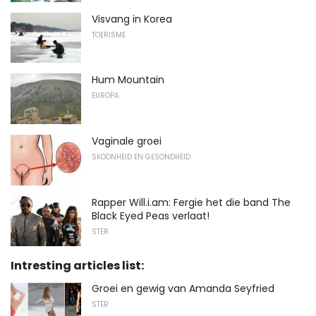
Visvang in Korea
TOERISME
Hum Mountain
EUROPA
Vaginale groei
SKOONHEID EN GESONDHEID
Rapper Will.i.am: Fergie het die band The
Black Eyed Peas verlaat!
STER
Intresting articles list:
Groei en gewig van Amanda Seyfried
STER