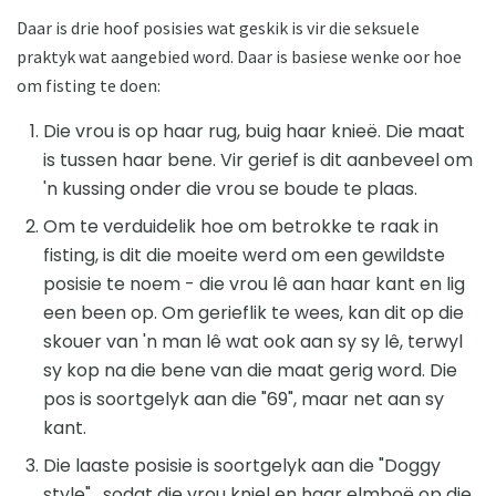
Daar is drie hoof posisies wat geskik is vir die seksuele
praktyk wat aangebied word. Daar is basiese wenke oor hoe
om fisting te doen:
Die vrou is op haar rug, buig haar knieë. Die maat
is tussen haar bene. Vir gerief is dit aanbeveel om
'n kussing onder die vrou se boude te plaas.
Om te verduidelik hoe om betrokke te raak in
fisting, is dit die moeite werd om een ​​gewildste
posisie te noem - die vrou lê aan haar kant en lig
een been op. Om gerieflik te wees, kan dit op die
skouer van 'n man lê wat ook aan sy sy lê, terwyl
sy kop na die bene van die maat gerig word. Die
pos is soortgelyk aan die "69", maar net aan sy
kant.
Die laaste posisie is soortgelyk aan die "Doggy
style" , sodat die vrou kniel en haar elmboë op die