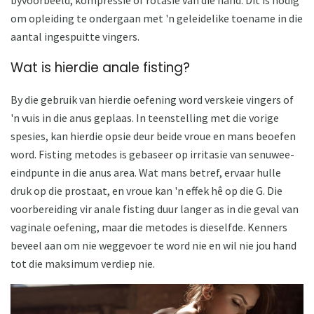
byvoorbeeld, kompressie of rotasie van die hand. Dit is nodig
om opleiding te ondergaan met 'n geleidelike toename in die
aantal ingespuitte vingers.
Wat is hierdie anale fisting?
By die gebruik van hierdie oefening word verskeie vingers of
'n vuis in die anus geplaas. In teenstelling met die vorige
spesies, kan hierdie opsie deur beide vroue en mans beoefen
word. Fisting metodes is gebaseer op irritasie van senuwee-
eindpunte in die anus area. Wat mans betref, ervaar hulle
druk op die prostaat, en vroue kan 'n effek hê op die G. Die
voorbereiding vir anale fisting duur langer as in die geval van
vaginale oefening, maar die metodes is dieselfde. Kenners
beveel aan om nie weggevoer te word nie en wil nie jou hand
tot die maksimum verdiep nie.