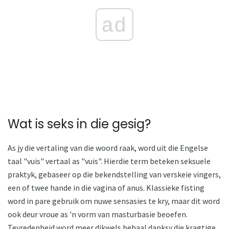
ad
Wat is seks in die gesig?
As jy die vertaling van die woord raak, word uit die Engelse
taal "vuis" vertaal as "vuis". Hierdie term beteken seksuele
praktyk, gebaseer op die bekendstelling van verskeie vingers,
een of twee hande in die vagina of anus. Klassieke fisting
word in pare gebruik om nuwe sensasies te kry, maar dit word
ook deur vroue as 'n vorm van masturbasie beoefen.
Tevredenheid word meer dikwels behaal danksy die kragtige