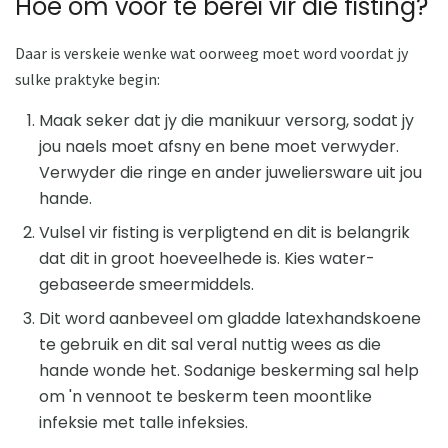
Hoe om voor te berei vir die fisting?
Daar is verskeie wenke wat oorweeg moet word voordat jy
sulke praktyke begin:
Maak seker dat jy die manikuur versorg, sodat jy
jou naels moet afsny en bene moet verwyder.
Verwyder die ringe en ander juweliersware uit jou
hande.
Vulsel vir fisting is verpligtend en dit is belangrik
dat dit in groot hoeveelhede is. Kies water-
gebaseerde smeermiddels.
Dit word aanbeveel om gladde latexhandskoene
te gebruik en dit sal veral nuttig wees as die
hande wonde het. Sodanige beskerming sal help
om 'n vennoot te beskerm teen moontlike
infeksie met talle infeksies.