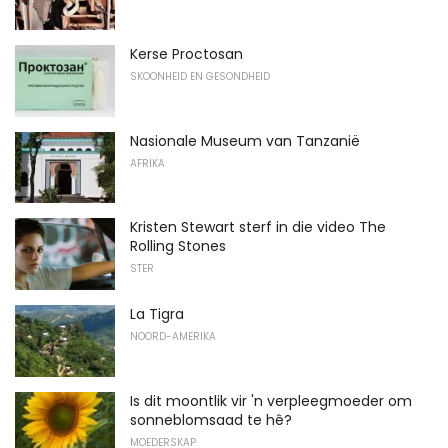
Kerse Proctosan
SKOONHEID EN GESONDHEID
Nasionale Museum van Tanzanië
AFRIKA
Kristen Stewart sterf in die video The
Rolling Stones
STER
La Tigra
NOORD-AMERIKA
Is dit moontlik vir 'n verpleegmoeder om
sonneblomsaad te hê?
MOEDERSKAP