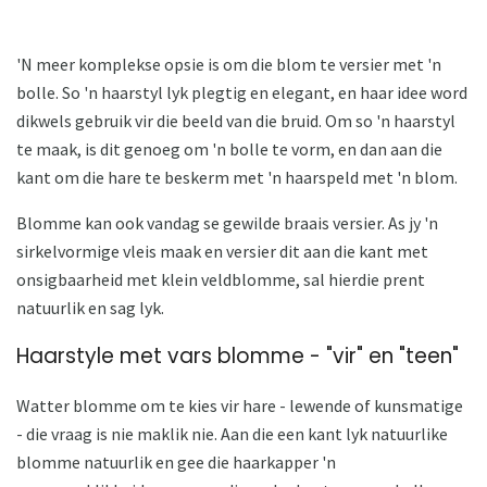
'N meer komplekse opsie is om die blom te versier met 'n
bolle. So 'n haarstyl lyk plegtig en elegant, en haar idee word
dikwels gebruik vir die beeld van die bruid. Om so 'n haarstyl
te maak, is dit genoeg om 'n bolle te vorm, en dan aan die
kant om die hare te beskerm met 'n haarspeld met 'n blom.
Blomme kan ook vandag se gewilde braais versier. As jy 'n
sirkelvormige vleis maak en versier dit aan die kant met
onsigbaarheid met klein veldblomme, sal hierdie prent
natuurlik en sag lyk.
Haarstyle met vars blomme - "vir" en "teen"
Watter blomme om te kies vir hare - lewende of kunsmatige
- die vraag is nie maklik nie. Aan die een kant lyk natuurlike
blomme natuurlik en gee die haarkapper 'n