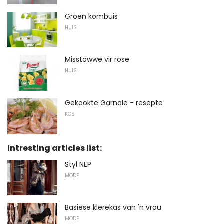
Groen kombuis
HUIS
Misstowwe vir rose
HUIS
Gekookte Garnale - resepte
KOS
Intresting articles list:
Styl NEP
MODE
Basiese klerekas van 'n vrou
MODE