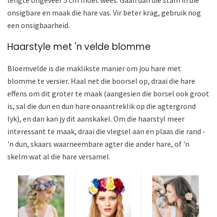
onsigbare en maak die hare vas. Vir beter krag, gebruik nog
een onsigbaarheid.
Haarstyle met 'n velde blomme
Bloemvelde is die maklikste manier om jou hare met
blomme te versier. Haal net die boorsel op, draai die hare
effens om dit groter te maak (aangesien die borsel ook groot
is, sal die dun en dun hare onaantreklik op die agtergrond
lyk), en dan kan jy dit aanskakel. Om die haarstyl meer
interessant te maak, draai die vlegsel aan en plaas die rand -
'n dun, skaars waarneembare agter die ander hare, of 'n
skelm wat al die hare versamel.