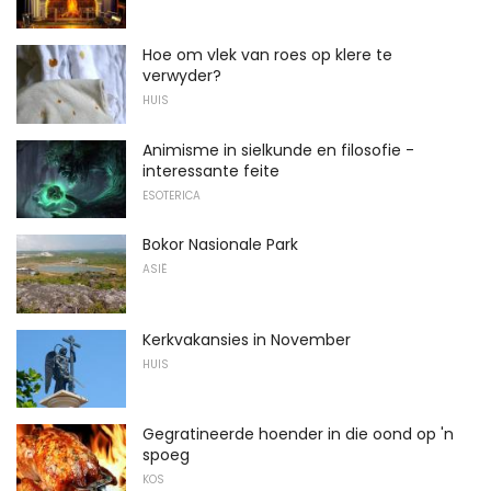
Hoe om vlek van roes op klere te
verwyder?
HUIS
Animisme in sielkunde en filosofie -
interessante feite
ESOTERICA
Bokor Nasionale Park
ASIË
Kerkvakansies in November
HUIS
Gegratineerde hoender in die oond op 'n
spoeg
KOS