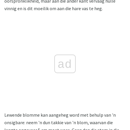
oorspronklikheid, maar aan die ander kant vervaag hulle
vinnig en is dit moeilik om aan die hare vas te heg.
ad
Lewende blomme kan aangeheg word met behulp van 'n
onsigbare: neem 'n dun takkie van 'n blom, waarvan die
lengte ongeveer 5 cm moet wees. Gaan dan die stam in die