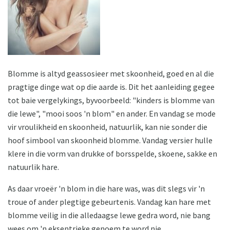
Blomme is altyd geassosieer met skoonheid, goed en al die
pragtige dinge wat op die aarde is. Dit het aanleiding gegee
tot baie vergelykings, byvoorbeeld: "kinders is blomme van
die lewe", "mooi soos 'n blom" en ander. En vandag se mode
vir vroulikheid en skoonheid, natuurlik, kan nie sonder die
hoof simbool van skoonheid blomme. Vandag versier hulle
klere in die vorm van drukke of borsspelde, skoene, sakke en
natuurlik hare.
As daar vroeër 'n blom in die hare was, was dit slegs vir 'n
troue of ander plegtige gebeurtenis. Vandag kan hare met
blomme veilig in die alledaagse lewe gedra word, nie bang
wees om 'n eksentrieke genoem te word nie.