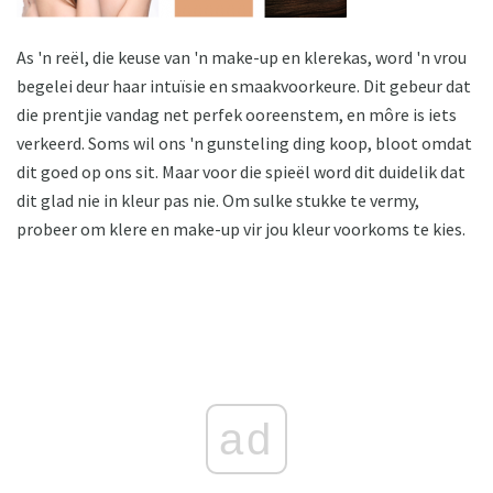
As 'n reël, die keuse van 'n make-up en klerekas, word 'n vrou
begelei deur haar intuïsie en smaakvoorkeure. Dit gebeur dat
die prentjie vandag net perfek ooreenstem, en môre is iets
verkeerd. Soms wil ons 'n gunsteling ding koop, bloot omdat
dit goed op ons sit. Maar voor die spieël word dit duidelik dat
dit glad nie in kleur pas nie. Om sulke stukke te vermy,
probeer om klere en make-up vir jou kleur voorkoms te kies.
ad