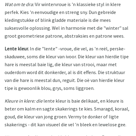
Wat om te dra:
Vir wintervroue is 'n klassieke styl in klere
perfek. Kies 'n eenvoudige en streng sny. Dun gebreide
kledingstukke of blink gladde materiale is die mees
suksesvolle oplossing. Wel in harmonie met die "winter" sal
groot geometriese patrone, abstraksies en patrone wees.
Lente kleur.
In die "lente" -vroue, die vel, as 'n reël, perske-
skaduwee, soms die kleur van ivoor. Die kleur van hierdie tipe
hare is meestal baie lig, die kleur van strooi, maar met
ouderdom word dit donkerder, al is dit effens. Die struktuur
van die hare is meestal dun, reguit. Die oë van hierdie kleur
tipe is gewoonlik blou, grys, soms liggroen.
Kleure in klere: die
lente kleur is baie delikaat, en kleure is
beter om kalm en sagte skakerings te kies. Smaragd, koraal,
goud, die kleur van jong groen. Vermy te donker of ligte
skakerings - dit kan visueel die vel 'n bleek en lewelose gee.