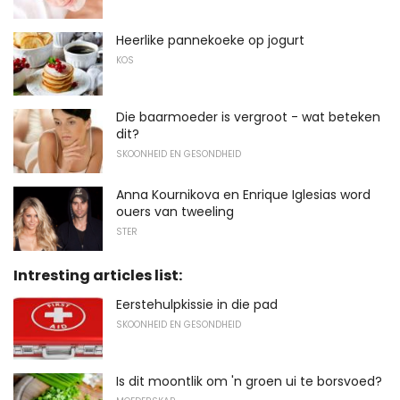
Heerlike pannekoeke op jogurt
KOS
Die baarmoeder is vergroot - wat beteken
dit?
SKOONHEID EN GESONDHEID
Anna Kournikova en Enrique Iglesias word
ouers van tweeling
STER
Intresting articles list:
Eerstehulpkissie in die pad
SKOONHEID EN GESONDHEID
Is dit moontlik om 'n groen ui te borsvoed?