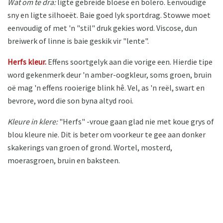
Wat om te dra:
ligte gebreide bloese en bolero. Eenvoudige
sny en ligte silhoeët. Baie goed lyk sportdrag. Stowwe moet
eenvoudig of met 'n "stil" druk gekies word. Viscose, dun
breiwerk of linne is baie geskik vir "lente".
Herfs kleur.
Effens soortgelyk aan die vorige een. Hierdie tipe
word gekenmerk deur 'n amber-oogkleur, soms groen, bruin
oë mag 'n effens rooierige blink hê. Vel, as 'n reël, swart en
bevrore, word die son byna altyd rooi.
Kleure in klere:
"Herfs" -vroue gaan glad nie met koue grys of
blou kleure nie. Dit is beter om voorkeur te gee aan donker
skakerings van groen of grond. Wortel, mosterd,
moerasgroen, bruin en baksteen.