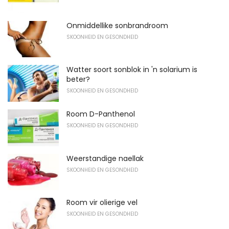
Onmiddellike sonbrandroom
SKOONHEID EN GESONDHEID
Watter soort sonblok in 'n solarium is
beter?
SKOONHEID EN GESONDHEID
Room D-Panthenol
SKOONHEID EN GESONDHEID
Weerstandige naellak
SKOONHEID EN GESONDHEID
Room vir olierige vel
SKOONHEID EN GESONDHEID