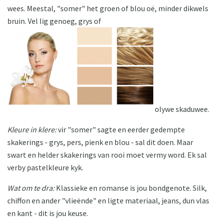
wees. Meestal, "somer" het groen of blou oë, minder dikwels
bruin. Vel lig genoeg, grys of
olywe skaduwee.
Kleure in klere:
vir "somer" sagte en eerder gedempte
skakerings - grys, pers, pienk en blou - sal dit doen. Maar
swart en helder skakerings van rooi moet vermy word. Ek sal
verby pastelkleure kyk.
Wat om te dra:
Klassieke en romanse is jou bondgenote. Silk,
chiffon en ander "vlieënde" en ligte materiaal, jeans, dun vlas
en kant - dit is jou keuse.