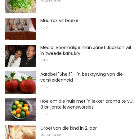
MOEDERSKAP
Muurrak vir boeke
HUIS
Media: Voormalige man Janet Jackson wil
'n tweede kans kry!
STER
Aardbei "Shelf" - 'n beskrywing van die
verskeidenheid
HUIS
Hoe om die huis met 'n lekker aroma te vul:
8 briljante lewensworsies
HUIS
Groei van die kind in 2 jaar
MOEDERSKAP