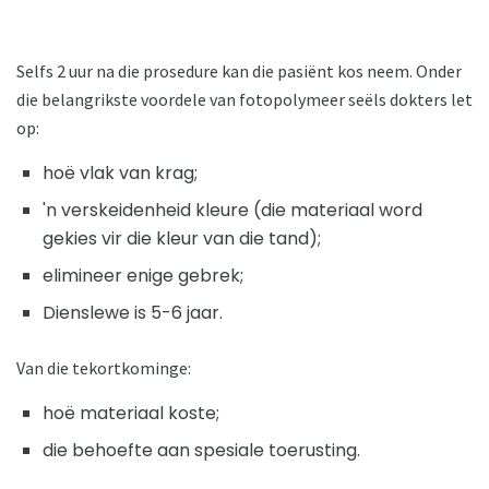
Selfs 2 uur na die prosedure kan die pasiënt kos neem. Onder
die belangrikste voordele van fotopolymeer seëls dokters let
op:
hoë vlak van krag;
'n verskeidenheid kleure (die materiaal word
gekies vir die kleur van die tand);
elimineer enige gebrek;
Dienslewe is 5-6 jaar.
Van die tekortkominge:
hoë materiaal koste;
die behoefte aan spesiale toerusting.