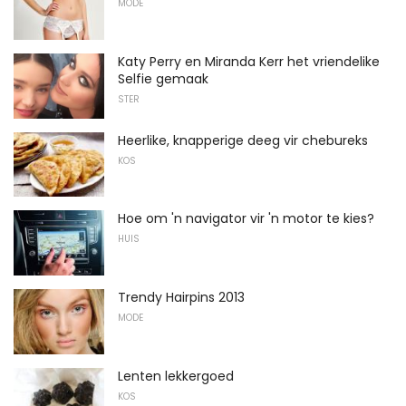
MODE
Katy Perry en Miranda Kerr het vriendelike
Selfie gemaak
STER
Heerlike, knapperige deeg vir chebureks
KOS
Hoe om 'n navigator vir 'n motor te kies?
HUIS
Trendy Hairpins 2013
MODE
Lenten lekkergoed
KOS