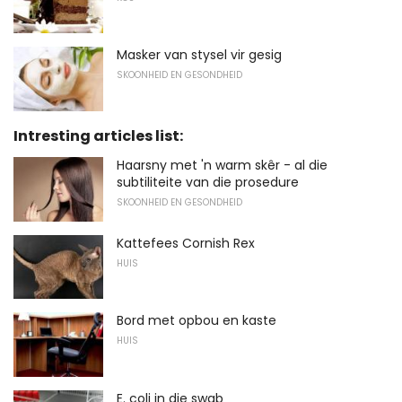
Masker van stysel vir gesig
SKOONHEID EN GESONDHEID
Intresting articles list:
Haarsny met 'n warm skêr - al die
subtiliteite van die prosedure
SKOONHEID EN GESONDHEID
Kattefees Cornish Rex
HUIS
Bord met opbou en kaste
HUIS
E. coli in die swab