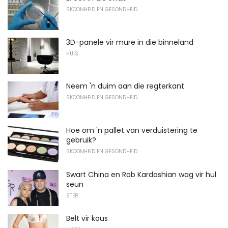
SKOONHEID EN GESONDHEID
3D-panele vir mure in die binneland
HUIS
Neem 'n duim aan die regterkant
SKOONHEID EN GESONDHEID
Hoe om 'n pallet van verduistering te
gebruik?
SKOONHEID EN GESONDHEID
Swart China en Rob Kardashian wag vir hul
seun
STER
Belt vir kous