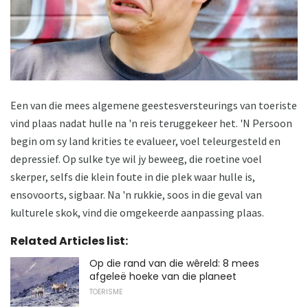
Een van die mees algemene geestesversteurings van toeriste
vind plaas nadat hulle na 'n reis teruggekeer het. 'N Persoon
begin om sy land krities te evalueer, voel teleurgesteld en
depressief. Op sulke tye wil jy beweeg, die roetine voel
skerper, selfs die klein foute in die plek waar hulle is,
ensovoorts, sigbaar. Na 'n rukkie, soos in die geval van
kulturele skok, vind die omgekeerde aanpassing plaas.
Related Articles list:
Op die rand van die wêreld: 8 mees
afgeleë hoeke van die planeet
TOERISME