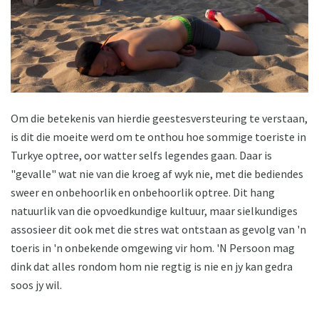
Om die betekenis van hierdie geestesversteuring te verstaan,
is dit die moeite werd om te onthou hoe sommige toeriste in
Turkye optree, oor watter selfs legendes gaan. Daar is
"gevalle" wat nie van die kroeg af wyk nie, met die bediendes
sweer en onbehoorlik en onbehoorlik optree. Dit hang
natuurlik van die opvoedkundige kultuur, maar sielkundiges
assosieer dit ook met die stres wat ontstaan ​​as gevolg van 'n
toeris in 'n onbekende omgewing vir hom. 'N Persoon mag
dink dat alles rondom hom nie regtig is nie en jy kan gedra
soos jy wil.