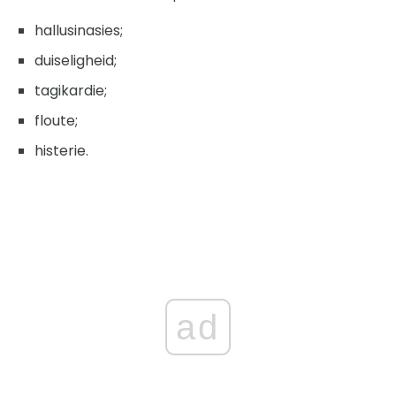
hallusinasies;
duiseligheid;
tagikardie;
floute;
histerie.
ad