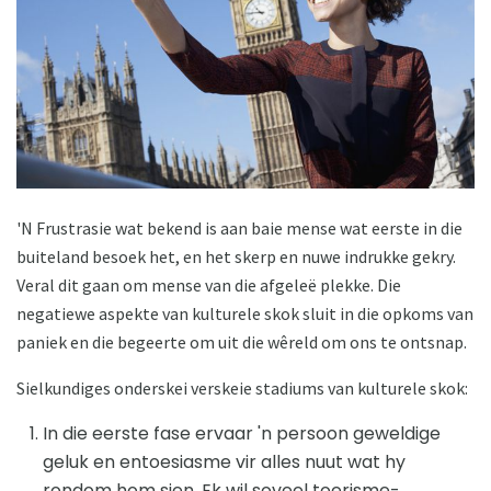
'N Frustrasie wat bekend is aan baie mense wat eerste in die
buiteland besoek het, en het skerp en nuwe indrukke gekry.
Veral dit gaan om mense van die afgeleë plekke. Die
negatiewe aspekte van kulturele skok sluit in die opkoms van
paniek en die begeerte om uit die wêreld om ons te ontsnap.
Sielkundiges onderskei verskeie stadiums van kulturele skok:
In die eerste fase ervaar 'n persoon geweldige
geluk en entoesiasme vir alles nuut wat hy
rondom hom sien. Ek wil soveel toerisme-