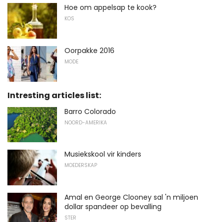
Hoe om appelsap te kook?
KOS
Oorpakke 2016
MODE
Intresting articles list:
Barro Colorado
NOORD-AMERIKA
Musiekskool vir kinders
MOEDERSKAP
Amal en George Clooney sal 'n miljoen
dollar spandeer op bevalling
STER