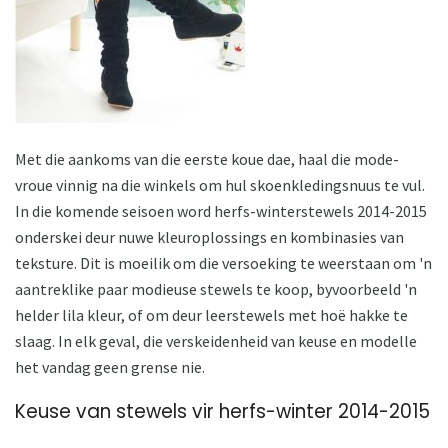
Met die aankoms van die eerste koue dae, haal die mode-
vroue vinnig na die winkels om hul skoenkledingsnuus te vul.
In die komende seisoen word herfs-winterstewels 2014-2015
onderskei deur nuwe kleuroplossings en kombinasies van
teksture. Dit is moeilik om die versoeking te weerstaan ​​om 'n
aantreklike paar modieuse stewels te koop, byvoorbeeld 'n
helder lila kleur, of om deur leerstewels met hoë hakke te
slaag. In elk geval, die verskeidenheid van keuse en modelle
het vandag geen grense nie.
Keuse van stewels vir herfs-winter 2014-2015