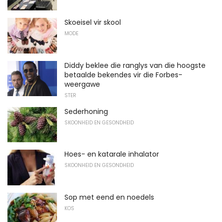
Skoeisel vir skool
MODE
Diddy beklee die ranglys van die hoogste
betaalde bekendes vir die Forbes-
weergawe
STER
Sederhoning
SKOONHEID EN GESONDHEID
Hoes- en katarale inhalator
SKOONHEID EN GESONDHEID
Sop met eend en noedels
KOS