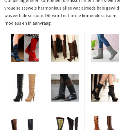
Oor die algemeen kombineer die assortiment herfs-winter
vroue se stewels harmonieus alles wat alreeds baie gewild
was verlede seisoen. Dit word net in die komende seisoen
modieus en in aanvraag.