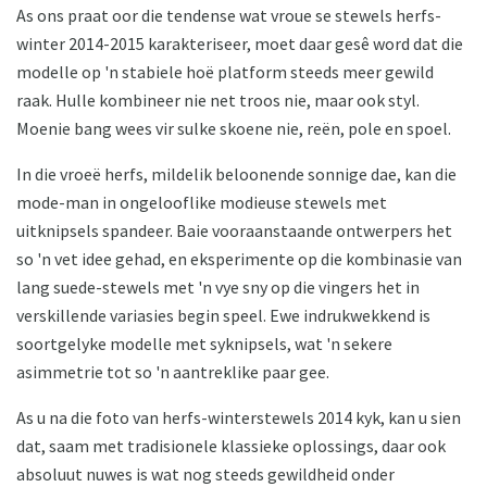
As ons praat oor die tendense wat vroue se stewels herfs-
winter 2014-2015 karakteriseer, moet daar gesê word dat die
modelle op 'n stabiele hoë platform steeds meer gewild
raak. Hulle kombineer nie net troos nie, maar ook styl.
Moenie bang wees vir sulke skoene nie, reën, pole en spoel.
In die vroeë herfs, mildelik beloonende sonnige dae, kan die
mode-man in ongelooflike modieuse stewels met
uitknipsels spandeer. Baie vooraanstaande ontwerpers het
so 'n vet idee gehad, en eksperimente op die kombinasie van
lang suede-stewels met 'n vye sny op die vingers het in
verskillende variasies begin speel. Ewe indrukwekkend is
soortgelyke modelle met syknipsels, wat 'n sekere
asimmetrie tot so 'n aantreklike paar gee.
As u na die foto van herfs-winterstewels 2014 kyk, kan u sien
dat, saam met tradisionele klassieke oplossings, daar ook
absoluut nuwes is wat nog steeds gewildheid onder