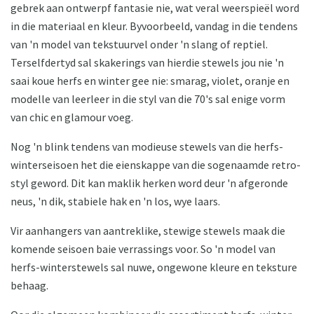
gebrek aan ontwerpf fantasie nie, wat veral weerspieël word
in die materiaal en kleur. Byvoorbeeld, vandag in die tendens
van 'n model van tekstuurvel onder 'n slang of reptiel.
Terselfdertyd sal skakerings van hierdie stewels jou nie 'n
saai koue herfs en winter gee nie: smarag, violet, oranje en
modelle van leerleer in die styl van die 70's sal enige vorm
van chic en glamour voeg.
Nog 'n blink tendens van modieuse stewels van die herfs-
winterseisoen het die eienskappe van die sogenaamde retro-
styl geword. Dit kan maklik herken word deur 'n afgeronde
neus, 'n dik, stabiele hak en 'n los, wye laars.
Vir aanhangers van aantreklike, stewige stewels maak die
komende seisoen baie verrassings voor. So 'n model van
herfs-winterstewels sal nuwe, ongewone kleure en teksture
behaag.