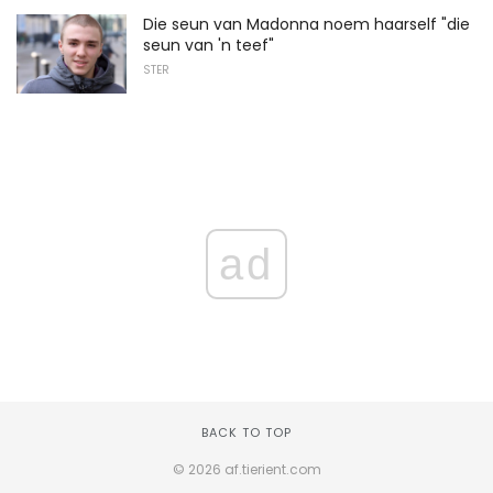
Die seun van Madonna noem haarself "die
seun van 'n teef"
STER
ad
BACK TO TOP
© 2026 af.tierient.com