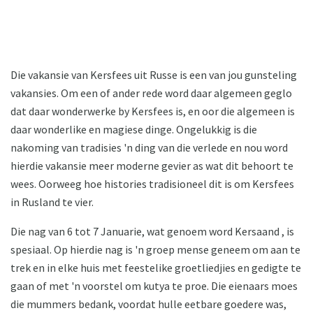
Die vakansie van Kersfees uit Russe is een van jou gunsteling
vakansies. Om een ​​of ander rede word daar algemeen geglo
dat daar wonderwerke by Kersfees is, en oor die algemeen is
daar wonderlike en magiese dinge. Ongelukkig is die
nakoming van tradisies 'n ding van die verlede en nou word
hierdie vakansie meer moderne gevier as wat dit behoort te
wees. Oorweeg hoe histories tradisioneel dit is om Kersfees
in Rusland te vier.
Die nag van 6 tot 7 Januarie, wat genoem word Kersaand , is
spesiaal. Op hierdie nag is 'n groep mense geneem om aan te
trek en in elke huis met feestelike groetliedjies en gedigte te
gaan of met 'n voorstel om kutya te proe. Die eienaars moes
die mummers bedank, voordat hulle eetbare goedere was,