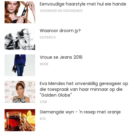
Eenvoudige haarstyle met hul eie hande
SKOONHEID EN GESONDHEID
Waaroor droom jy?
ESOTERICA
Vroue se Jeans 2016
MODE
Eva Mendes het onverskillig gereageer op
die toespraak van haar minnaar op die
"Golden Globe"
STER
Gemengde wyn - 'n resep met oranje
KOS