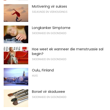
Motivering vir sukses
SIELKUNDE EN VERHOUDINGS
Longkanker Simptome
SKOONHEID EN GESONDHEID
Hoe weet ek wanneer die menstruasie sal
begin?
SKOONHEID EN GESONDHEID
Oulu, Finland
HUIS
Borsel vir skaduwee
SKOONHEID EN GESONDHEID