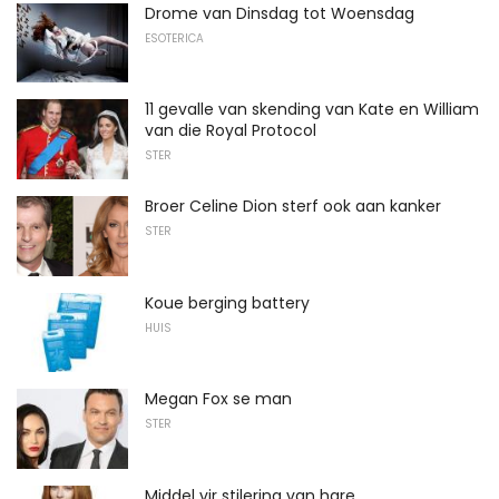
Drome van Dinsdag tot Woensdag
ESOTERICA
11 gevalle van skending van Kate en William
van die Royal Protocol
STER
Broer Celine Dion sterf ook aan kanker
STER
Koue berging battery
HUIS
Megan Fox se man
STER
Middel vir stilering van hare