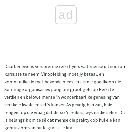
ad
Daarbenewens versprei die reiki flyers wat mense uitnooi om
kursusse te neem. Vir opleiding moet jy betaal, en
kommunikasie met bekende meesters is nie goedkoop nie.
Sommige organisasies poog om groot geld op Reiki te
verdien en belowe mense 'n wonderbaarlike genesing van
verskeie kwale en selfs kanker. As gevolg hiervan, baie
reageer op die vraag dat dit so 'n reiki is, wys na die sekte. Dit
is belangrik om te sê dat mense die praktyk op hul eie kan
gebruik om van hulle gratis te kry.