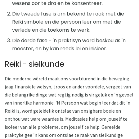
wesens oor te dra en te konsentreer.
Die tweede fase is om bekend te raak met die
Reiki simbole en die persoon leer om met die
verlede en die toekoms te werk.
Die derde fase - 'n praktisyn word beskou as 'n
meester, en hy kan reeds lei en inisieer.
Reiki - sielkunde
Die moderne wêreld maak ons ​​voortdurend in die beweging,
jaag finansiële welsyn, troos en ander voordele, vergeet van
die belangrike dinge wat regtig nodig is vir geluk en 'n gevoel
van innerlike harmonie. 'N Persoon wat begin leer dat dit 'n
Reiki is, word geleidelik ontslae van onsigbare boeie en
onthou wat ware waardes is. Meditasies help om jouself te
isoleer van alle probleme, om jouself te help. Gereelde
praktyke gee 'n kans om ontslae te raak van sielkundige