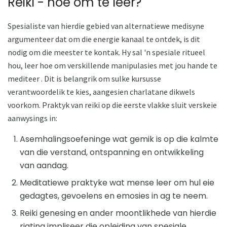
Reiki - hoe om te leer?
Spesialiste van hierdie gebied van alternatiewe medisyne
argumenteer dat om die energie kanaal te ontdek, is dit
nodig om die meester te kontak. Hy sal 'n spesiale ritueel
hou, leer hoe om verskillende manipulasies met jou hande te
mediteer . Dit is belangrik om sulke kursusse
verantwoordelik te kies, aangesien charlatane dikwels
voorkom. Praktyk van reiki op die eerste vlakke sluit verskeie
aanwysings in:
Asemhalingsoefeninge wat gemik is op die kalmte
van die verstand, ontspanning en ontwikkeling
van aandag.
Meditatiewe praktyke wat mense leer om hul eie
gedagtes, gevoelens en emosies in ag te neem.
Reiki genesing en ander moontlikhede van hierdie
rigting impliseer die opleiding van spesiale