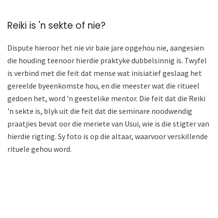
Reiki is 'n sekte of nie?
Dispute hieroor het nie vir baie jare opgehou nie, aangesien
die houding teenoor hierdie praktyke dubbelsinnig is. Twyfel
is verbind met die feit dat mense wat inisiatief geslaag het
gereelde byeenkomste hou, en die meester wat die ritueel
gedoen het, word 'n geestelike mentor. Die feit dat die Reiki
'n sekte is, blyk uit die feit dat die seminare noodwendig
praatjies bevat oor die meriete van Usui, wie is die stigter van
hierdie rigting. Sy foto is op die altaar, waarvoor verskillende
rituele gehou word.