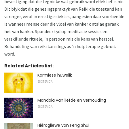
bevestiging dat die tegnieke wat gebruik word effektief is nie.
Dit blyk dat die genesingspraktyk van Reiki die toestand kan
vererger, veral in ernstige siektes, aangesien daar voorbeelde
is wanneer mense deur die vloei van kanker ontslae geraak
het van kanker. Spandeer tyd op meditasie sessies en
verskillende rituele, 'n persoon mis die kans van herstel.
Behandeling van reiki kan slegs as 'n hulpterapie gebruik
word.
Related Articles list:
Karmiese huwelik
ESOTERICA
Mandala van liefde en verhouding
ESOTERICA
Hiërogliewe van Feng Shui