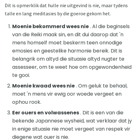
Dit is opmerklik dat hulle nie uitgevind is nie, maar tydens
talle en lang meditasies by die goeroe gekom het.
Moenie bekommerd wees nie
. Al die beginsels
van die Reiki maak sin, en dit dui daarop dat 'n
mens homself moet beskerm teen onnodige
emosies en geestelike harmonie bereik. Dit is
belangrik om altyd die situasie altyd nugter te
assesseer, om te weet hoe om opgewondenheid
te gooi.
Moenie kwaad wees nie
. Om geluk te behaal,
moet 'n mens vir ewig oor woede vergeet en
ophou rook.
Eer ouers en volwassenes
. Dit is een van die
bekende Japannese wysheid, wat verklaar dat jy
in enige situasie nie moet vergeet van respek vir
diegene wat ouer is nie.