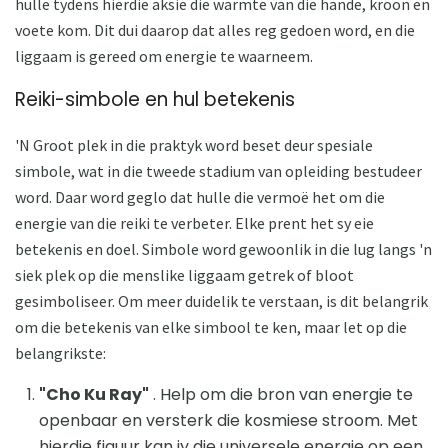
hulle tydens hierdie aksie die warmte van die hande, kroon en
voete kom. Dit dui daarop dat alles reg gedoen word, en die
liggaam is gereed om energie te waarneem.
Reiki-simbole en hul betekenis
'N Groot plek in die praktyk word beset deur spesiale
simbole, wat in die tweede stadium van opleiding bestudeer
word. Daar word geglo dat hulle die vermoë het om die
energie van die reiki te verbeter. Elke prent het sy eie
betekenis en doel. Simbole word gewoonlik in die lug langs 'n
siek plek op die menslike liggaam getrek of bloot
gesimboliseer. Om meer duidelik te verstaan, is dit belangrik
om die betekenis van elke simbool te ken, maar let op die
belangrikste:
"Cho Ku Ray"
. Help om die bron van energie te
openbaar en versterk die kosmiese stroom. Met
hierdie figuur kan jy die universele energie op een