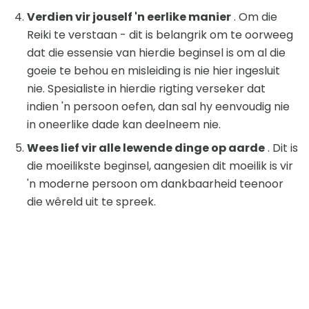
Verdien vir jouself 'n eerlike manier
. Om die
Reiki te verstaan ​​- dit is belangrik om te oorweeg
dat die essensie van hierdie beginsel is om al die
goeie te behou en misleiding is nie hier ingesluit
nie. Spesialiste in hierdie rigting verseker dat
indien 'n persoon oefen, dan sal hy eenvoudig nie
in oneerlike dade kan deelneem nie.
Wees lief vir alle lewende dinge op aarde
. Dit is
die moeilikste beginsel, aangesien dit moeilik is vir
'n moderne persoon om dankbaarheid teenoor
die wêreld uit te spreek.