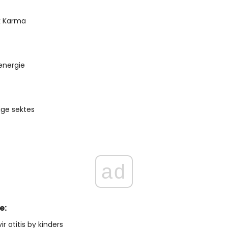
 Karma
energie
ige sektes
ad
e:
ir otitis by kinders