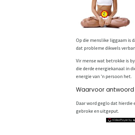
Op die menslike liggaam is d
dat probleme dikwels verband
Vir mense wat betrokke is by
die derde energiekanaal in di
energie van 'n persoon het.
Waarvoor antwoord 
Daar word geglo dat hierdie e
gebroke en uitgeput.