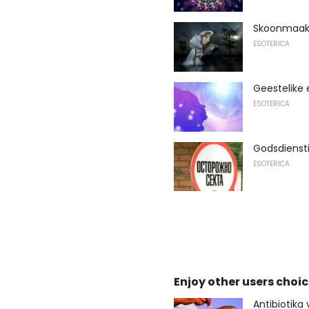
Skoonmaak
ESOTERICA
Geestelike 
ESOTERICA
Godsdienst
ESOTERICA
Enjoy other users choic
Antibiotika v