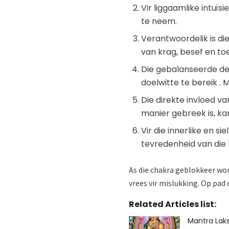
Vir liggaamlike intuïs
te neem.
Verantwoordelik is di
van krag, besef en to
Die gebalanseerde der
doelwitte te bereik . 
Die direkte invloed va
manier gebreek is, kan
Vir die innerlike en s
tevredenheid van die 
As die chakra geblokkeer wo
vrees vir mislukking. Op pad 
Related Articles list:
Mantra Lak