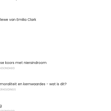
 lewe van Emilia Clark
se koors met niersindroom
GESONDHEID
oraliteit en kernwaardes - wat is dit?
VERHOUDINGS
g