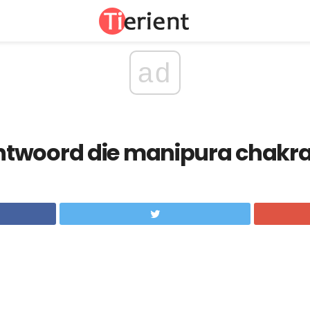
ad
twoord die manipura chakr