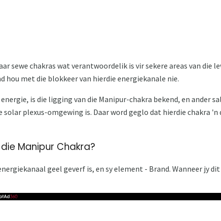
aar sewe chakras wat verantwoordelik is vir sekere areas van die l
 hou met die blokkeer van hierdie energiekanale nie.
 energie, is die ligging van die Manipur-chakra bekend, en ander s
e solar plexus-omgewing is. Daar word geglo dat hierdie chakra 'n 
die Manipur Chakra?
nergiekanaal geel geverf is, en sy element - Brand. Wanneer jy dit