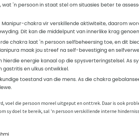
ie, wat 'n persoon in staat stel om situasies beter te asses
e Manipur-chakra vir verskillende aktiwiteite, daarom wor
ewyding. Dit kan die middelpunt van innerlike krag genoe
de chakra laat 'n persoon selfbeheersing toe, en dit bie
Manipura maak jou streef na self-bevestiging en selfverwe
n hierdie energie kanaal op die spysverteringstelsel. As 
 gastritis en ulkus ontwikkel.
ielkundige toestand van die mens. As die chakra gebalansee
lewe.
rd, voel die persoon moreel uitgeput en onttrek. Daar is ook pr
om sy doel te bereik, sal 'n persoon verskillende interne hindernisse
shmi