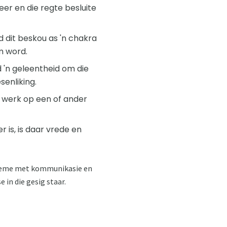
seer en die regte besluite
d dit beskou as 'n chakra
m word.
d 'n geleentheid om die
senliking.
sy werk op een of ander
r is, is daar vrede en
obleme met kommunikasie en
 in die gesig staar.