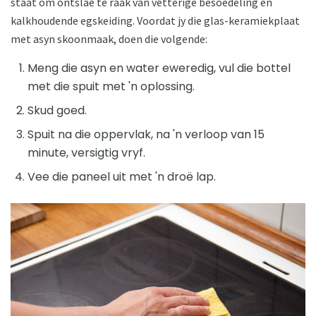
staat om ontslae te raak van vetterige besoedeling en
kalkhoudende egskeiding. Voordat jy die glas-keramiekplaat
met asyn skoonmaak, doen die volgende:
Meng die asyn en water eweredig, vul die bottel
met die spuit met 'n oplossing.
Skud goed.
Spuit na die oppervlak, na 'n verloop van 15
minute, versigtig vryf.
Vee die paneel uit met 'n droë lap.