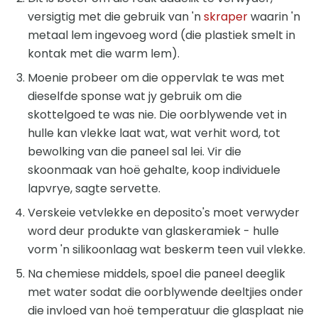
versigtig met die gebruik van 'n
skraper
waarin 'n
metaal lem ingevoeg word (die plastiek smelt in
kontak met die warm lem).
Moenie probeer om die oppervlak te was met
dieselfde sponse wat jy gebruik om die
skottelgoed te was nie. Die oorblywende vet in
hulle kan vlekke laat wat, wat verhit word, tot
bewolking van die paneel sal lei. Vir die
skoonmaak van hoë gehalte, koop individuele
lapvrye, sagte servette.
Verskeie vetvlekke en deposito's moet verwyder
word deur produkte van glaskeramiek - hulle
vorm 'n silikoonlaag wat beskerm teen vuil vlekke.
Na chemiese middels, spoel die paneel deeglik
met water sodat die oorblywende deeltjies onder
die invloed van hoë temperatuur die glasplaat nie