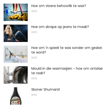
Hoe om vloere behoorlik te was?
HUIS
Hoe om skrape op jeans te maak?
HUIS
Hoe om 'n spieël te was sonder om geskei
te word?
HUIS
Mould in die wasmasjien - hoe om ontslae
te raak?
HUIS
Skoner Shumanit
HUIS