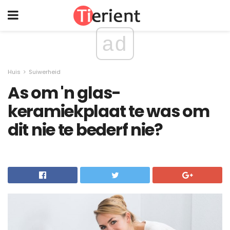
ad
Huis
Suiwerheid
As om 'n glas-
keramiekplaat te was om
dit nie te bederf nie?