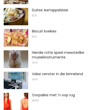
Duitse Aartappelslaai
KOS
Biscuit koekies
KOS
Hierdie rotte speel meesterlike
musiekinstrumente
HUIS
Valse venster in die binneland
HUIS
Oorpakke met 'n oop rug
MODE