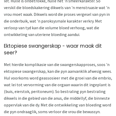
let. Hulle is onbetrokke, hulle het 'n smeerkarakter. So
verskil die bloedskakering dikwels van 'n menstruasie wat 'n
vrou moet waak. Dikwels word die proses vergesel van pyn in
die onderbuik, wat 'n paroksysmale karakter verkry. Met
verloop van tyd kan die volume bloed verhoog, wat die
ontwikkeling van uteriene bloeding aandui.
Ektopiese swangerskap - waar maak dit
seer?
Met hierdie komplikasie van die swangerskapproses, soos 'n
ektopiese swangerskap, kan die pyn aanvanklik afwesig wees.
Hul voorkoms word geassosieer met die groei van die embrio,
wat lei tot vervorming van die orgaan waarin dit ingeplant is
(buis, eierstok, peritoneum). So bestraling pyn bestraling
dikwels in die gebied van die anus, die middellyf, die binneste
oppervlak van die dy. Met die ontwikkeling van bloeding word
die pyn ondraaglik, soms verloor die vrou die bewussyn.