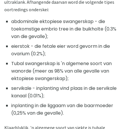
ultraklank. Afhangende daarvan word die volgende tipes
oortredings onderskei:
abdominale ektopiese swangerskap - die
toekomstige embrio tree in die buikholte (0.3%
van die gevalle);
eierstok - die fetale eier word gevorm in die
ovarium (0.2%);
Tubal swangerskap is 'n algemene soort van
wanorde (meer as 98% van alle gevalle van
ektopiese swangerskap);
servikale - inplanting vind plaas in die servikale
kanaal (0.01%);
inplanting in die liggaam van die baarmoeder
(0,25% van die gevalle).
Klaarblyklik, 'n algemene soort van siekte is tubale