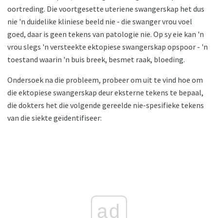
oortreding. Die voortgesette uteriene swangerskap het dus
nie 'n duidelike kliniese beeld nie - die swanger vrou voel
goed, daar is geen tekens van patologie nie. Op sy eie kan 'n
vrou slegs 'n versteekte ektopiese swangerskap opspoor - 'n
toestand waarin 'n buis breek, besmet raak, bloeding.
Ondersoek na die probleem, probeer om uit te vind hoe om
die ektopiese swangerskap deur eksterne tekens te bepaal,
die dokters het die volgende gereelde nie-spesifieke tekens
van die siekte geïdentifiseer:
ad