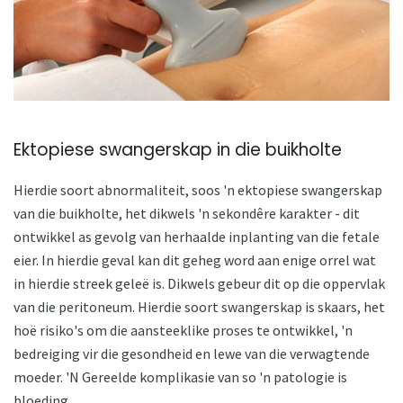
Ektopiese swangerskap in die buikholte
Hierdie soort abnormaliteit, soos 'n ektopiese swangerskap
van die buikholte, het dikwels 'n sekondêre karakter - dit
ontwikkel as gevolg van herhaalde inplanting van die fetale
eier. In hierdie geval kan dit geheg word aan enige orrel wat
in hierdie streek geleë is. Dikwels gebeur dit op die oppervlak
van die peritoneum. Hierdie soort swangerskap is skaars, het
hoë risiko's om die aansteeklike proses te ontwikkel, 'n
bedreiging vir die gesondheid en lewe van die verwagtende
moeder. 'N Gereelde komplikasie van so 'n patologie is
bloeding.