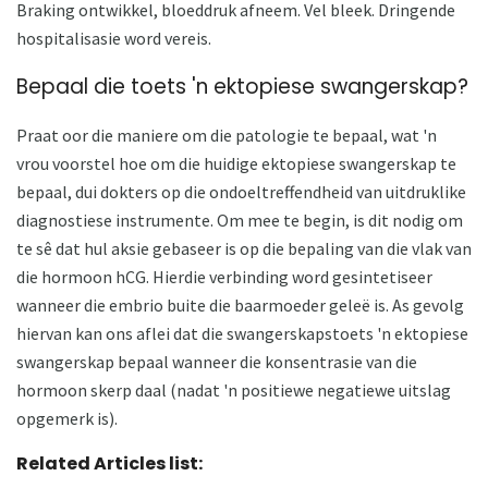
Braking ontwikkel, bloeddruk afneem. Vel bleek. Dringende
hospitalisasie word vereis.
Bepaal die toets 'n ektopiese swangerskap?
Praat oor die maniere om die patologie te bepaal, wat 'n
vrou voorstel hoe om die huidige ektopiese swangerskap te
bepaal, dui dokters op die ondoeltreffendheid van uitdruklike
diagnostiese instrumente. Om mee te begin, is dit nodig om
te sê dat hul aksie gebaseer is op die bepaling van die vlak van
die hormoon hCG. Hierdie verbinding word gesintetiseer
wanneer die embrio buite die baarmoeder geleë is. As gevolg
hiervan kan ons aflei dat die swangerskapstoets 'n ektopiese
swangerskap bepaal wanneer die konsentrasie van die
hormoon skerp daal (nadat 'n positiewe negatiewe uitslag
opgemerk is).
Related Articles list: