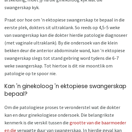
swangerskap kyk.
Praat oor hoe om 'n ektopiese swangerskap te bepaal in die
eerste plek, dokters sit ultraklank. So reeds op 4,5-5 weke
van swangerskap kan die dokter hierdie patologie diagnoseer
(met vaginale ultraklank). By die ondersoek van die klein
bekken deur die anterior abdominale wand, kan 'n ektopiese
swangerskap slegs tot stand gebring word tydens die 6-7
weke swangerskap. Tot hiertoe is dit nie moontlik om
patologie op te spoor nie.
Kan 'n ginekoloog 'n ektopiese swangerskap
bepaal?
Om die patologiese proses te veronderstel wat die dokter
kan en deur ginekologiese ondersoek. Die belangrikste
kenmerk is die verskil tussen die
grootte van die baarmoeder
en die
verwagte duur van swangerskap. In hierdie geval kan