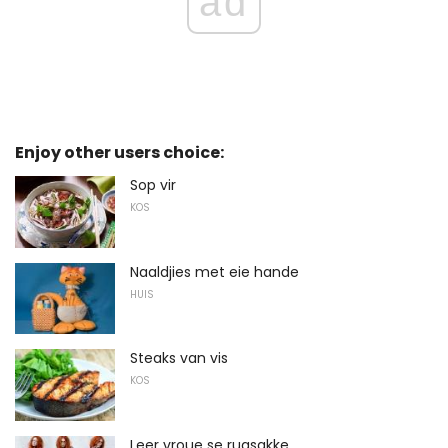
ad
Enjoy other users choice:
Sop vir
KOS
Naaldjies met eie hande
HUIS
Steaks van vis
KOS
Leer vroue se rugsakke