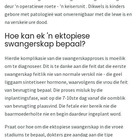
deur 'n operatiewe roete - 'n keisersnit . Dikwels is kinders
gebore met patologieë wat onverenigbaar met die lewe is en
na verskeie ure dood.
Hoe kan ek 'n ektopiese
swangerskap bepaal?
Hierdie komplikasie van die swangerskapproses is moeilik
om te diagnoseer. Dit is te danke aan die feit dat die eerste
swangerskap feitlik nie van normale verskil nie - die geel
liggaam sintetiseer hormone, waarvolgens die vrou die feit
van bevrugting bepaal. Die proses misluk by die
inplantingsfase, wat op die 7-10ste dag vanaf die oomblik
van bevrugting plaasvind. Die fetale eier bereik nie die
baarmoederholte nie en begin daardeur ingeplant word.
Praat oor hoe om die ektopiese swangerskap in die vroeë
stadiums te bepaal, dokters gee aandag aan die tipe