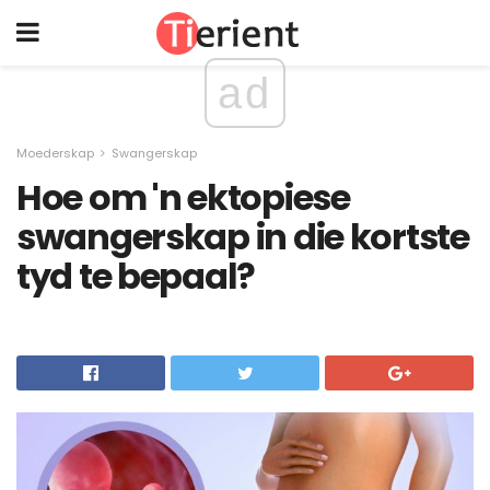
ad
Moederskap
Swangerskap
Hoe om 'n ektopiese
swangerskap in die kortste
tyd te bepaal?