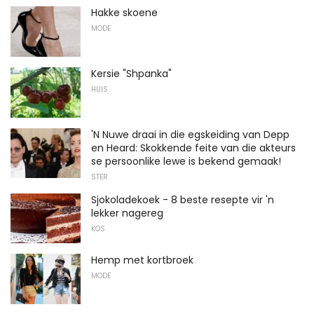
Hakke skoene
MODE
Kersie "Shpanka"
HUIS
'N Nuwe draai in die egskeiding van Depp
en Heard: Skokkende feite van die akteurs
se persoonlike lewe is bekend gemaak!
STER
Sjokoladekoek - 8 beste resepte vir 'n
lekker nagereg
KOS
Hemp met kortbroek
MODE