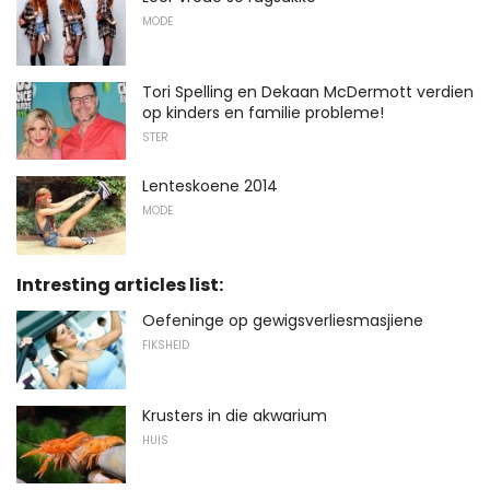
MODE
Tori Spelling en Dekaan McDermott verdien
op kinders en familie probleme!
STER
Lenteskoene 2014
MODE
Intresting articles list:
Oefeninge op gewigsverliesmasjiene
FIKSHEID
Krusters in die akwarium
HUIS