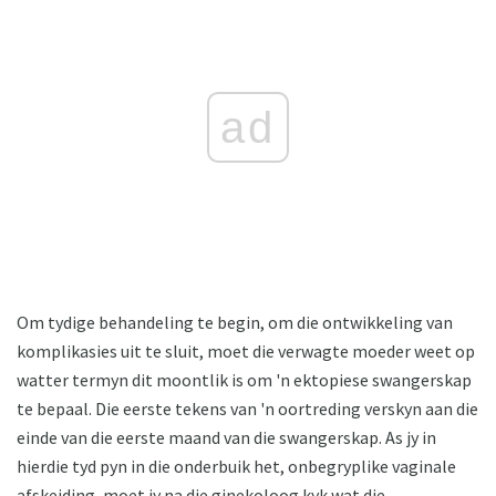
ad
Om tydige behandeling te begin, om die ontwikkeling van
komplikasies uit te sluit, moet die verwagte moeder weet op
watter termyn dit moontlik is om 'n ektopiese swangerskap
te bepaal. Die eerste tekens van 'n oortreding verskyn aan die
einde van die eerste maand van die swangerskap. As jy in
hierdie tyd pyn in die onderbuik het, onbegryplike vaginale
afskeiding, moet jy na die ginekoloog kyk wat die