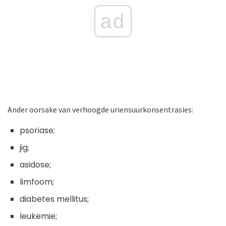
ad
Ander oorsake van verhoogde uriensuurkonsentrasies:
psoriase;
jig;
asidose;
limfoom;
diabetes mellitus;
leukemie;