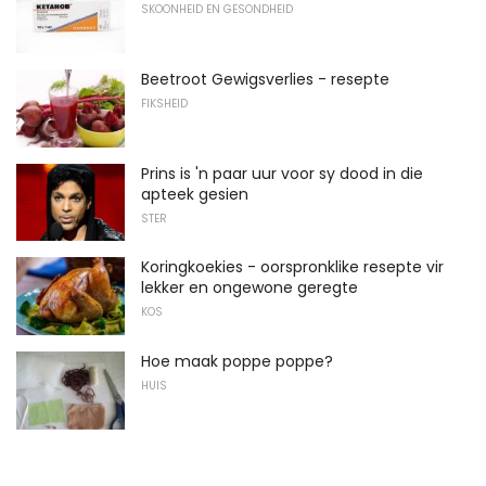
SKOONHEID EN GESONDHEID
Beetroot Gewigsverlies - resepte
FIKSHEID
Prins is 'n paar uur voor sy dood in die
apteek gesien
STER
Koringkoekies - oorspronklike resepte vir
lekker en ongewone geregte
KOS
Hoe maak poppe poppe?
HUIS