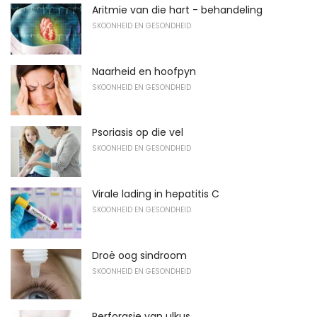
Aritmie van die hart - behandeling
SKOONHEID EN GESONDHEID
Naarheid en hoofpyn
SKOONHEID EN GESONDHEID
Psoriasis op die vel
SKOONHEID EN GESONDHEID
Virale lading in hepatitis C
SKOONHEID EN GESONDHEID
Droë oog sindroom
SKOONHEID EN GESONDHEID
Perforasie van ulkus