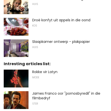
HUIS
Droë konfyt uit appels in die oond
KOS
Slaapkamer ontwerp - plakpapier
HUIS
Intresting articles list:
Rokke vir Latyn
MODE
James Franco oor "pornosbyredil" in die
filmbedryf
STER