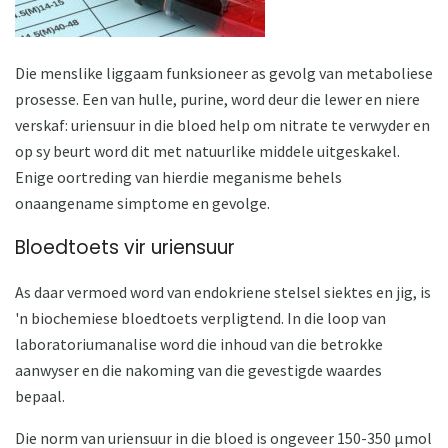
Die menslike liggaam funksioneer as gevolg van metaboliese
prosesse. Een van hulle, purine, word deur die lewer en niere
verskaf: uriensuur in die bloed help om nitrate te verwyder en
op sy beurt word dit met natuurlike middele uitgeskakel.
Enige oortreding van hierdie meganisme behels
onaangename simptome en gevolge.
Bloedtoets vir uriensuur
As daar vermoed word van endokriene stelsel siektes en jig, is
'n biochemiese bloedtoets verpligtend. In die loop van
laboratoriumanalise word die inhoud van die betrokke
aanwyser en die nakoming van die gevestigde waardes
bepaal.
Die norm van uriensuur in die bloed is ongeveer 150-350 μmol