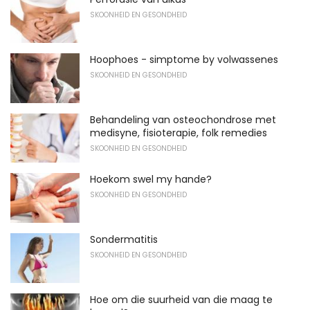
SKOONHEID EN GESONDHEID
Hoophoes - simptome by volwassenes
SKOONHEID EN GESONDHEID
Behandeling van osteochondrose met
medisyne, fisioterapie, folk remedies
SKOONHEID EN GESONDHEID
Hoekom swel my hande?
SKOONHEID EN GESONDHEID
Sondermatitis
SKOONHEID EN GESONDHEID
Hoe om die suurheid van die maag te