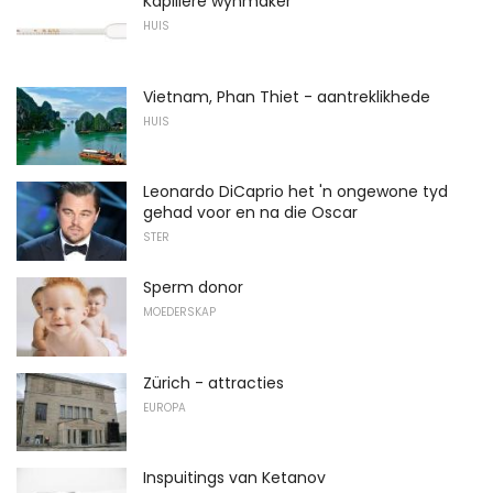
Kapillêre wynmaker
HUIS
Vietnam, Phan Thiet - aantreklikhede
HUIS
Leonardo DiCaprio het 'n ongewone tyd
gehad voor en na die Oscar
STER
Sperm donor
MOEDERSKAP
Zürich - attracties
EUROPA
Inspuitings van Ketanov