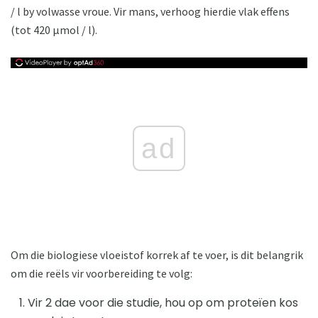
/ l by volwasse vroue. Vir mans, verhoog hierdie vlak effens
(tot 420 μmol / l).
ad
Om die biologiese vloeistof korrek af te voer, is dit belangrik
om die reëls vir voorbereiding te volg:
Vir 2 dae voor die studie, hou op om proteïen kos