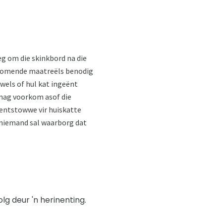
eg om die skinkbord na die
orkomende maatreëls benodig
wels of hul kat ingeënt
t mag voorkom asof die
f entstowwe vir huiskatte
n niemand sal waarborg dat
g deur 'n herinenting.