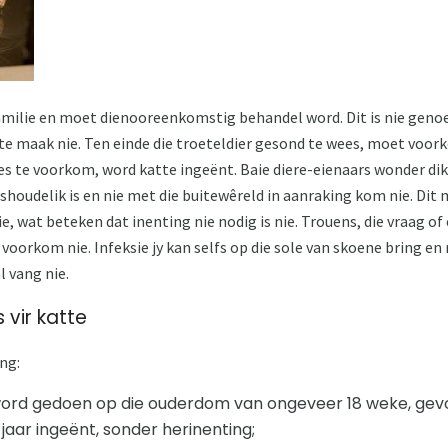
ie familie en moet dienooreenkomstig behandel word. Dit is nie geno
n te maak nie. Ten einde die troeteldier gesond te wees, moet vo
s te voorkom, word katte ingeënt. Baie diere-eienaars wonder dik
ishoudelik is en nie met die buitewêreld in aanraking kom nie. Di
e, wat beteken dat inenting nie nodig is nie. Trouens, die vraag o
voorkom nie. Infeksie jy kan selfs op die sole van skoene bring e
l vang nie.
 vir katte
ing:
word gedoen op die ouderdom van ongeveer 18 weke, gevol
jaar ingeënt, sonder herinenting;