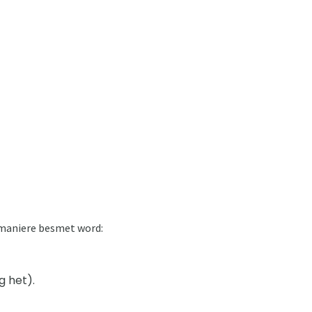
e maniere besmet word:
g het).