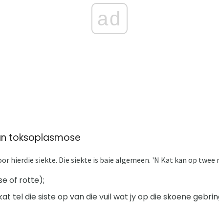
ad
van toksoplasmose
or hierdie siekte. Die siekte is baie algemeen. 'N Kat kan op twe
se of rotte);
at tel die siste op van die vuil wat jy op die skoene gebrin