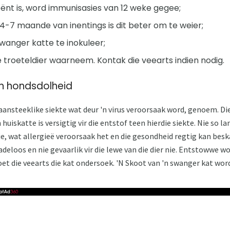
geënt is, word immunisasies van 12 weke gegee;
-7 maande van inentings is dit beter om te weier;
swanger katte te inokuleer;
e troeteldier waarneem. Kontak die veearts indien nodig.
een hondsdolheid
ansteeklike siekte wat deur 'n virus veroorsaak word, genoem. Die
huiskatte is versigtig vir die entstof teen hierdie siekte. Nie so l
, wat allergieë veroorsaak het en die gesondheid regtig kan besk
adeloos en nie gevaarlik vir die lewe van die dier nie. Entstowwe 
et die veearts die kat ondersoek. 'N Skoot van 'n swanger kat word