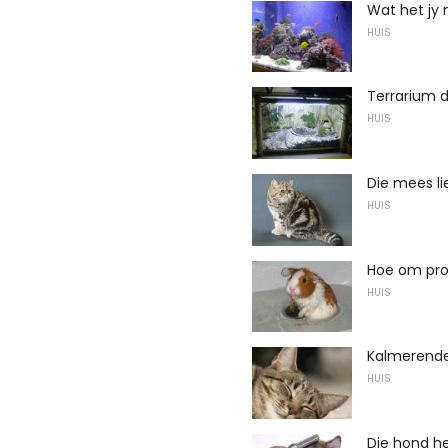
Wat het jy 
HUIS
Terrarium 
HUIS
Die mees li
HUIS
Hoe om pro
HUIS
Kalmerende 
HUIS
Die hond he