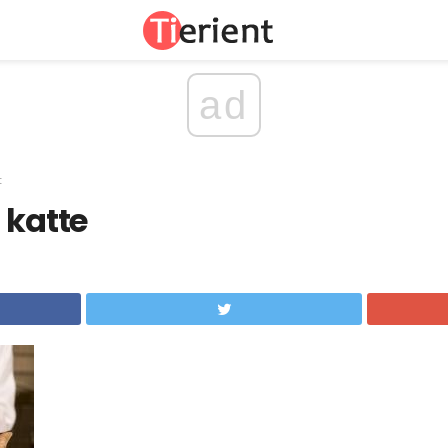
ad
t
 katte