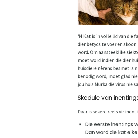
'N Kat is 'n volle lid van d
dier betyds te voer en skoo
word. Om aansteeklike siekte
moet word indien die dier hu
huisdiere nêrens besmet is ni
benodig word, moet glad nie 
jou huis Murka die virus nie sa
Skedule van inentings
Daar is sekere reëls vir inent
Die eerste inentings 
Dan word die kat elke 