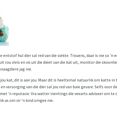
 entstof hul dier sal red van die siekte. Trouens, daar is nie so 'n 
it rou vleis en vis uit die dieet van die kat uit, monitor die skoonhe
knaagdiere jag nie.
 jou kat, dit is aan jou. Maar dit is heeltemal natuurlik om katte in
en versorging van die dier sal jou red van baie gevare. Selfs voor d
ek met 'n reputasie. Vra watter inentings die veearts adviseer om te
lik as om vir 'n kind omgee nie.