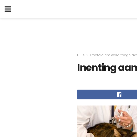
Huis
Troeteldiere word toegelaa
Inenting aan