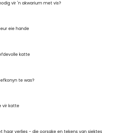
nodig vir 'n akwarium met vis?
deur eie hande
efdevolle katte
efkonyn te was?
vir katte
t haar verlies - die oorsake en tekens van siektes