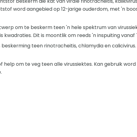
ntstof beskerm die kat van virale rinotracheitis, kalikivirus
tstof word aangebied op 12-jarige ouderdom, met 'n boos
ntwerp om te beskerm teen 'n hele spektrum van virussiek
is kwadraties. Dit is moontlik om reeds 'n inspuiting vanaf
beskerming teen rinotracheitis, chlamydia en calicivirus.
f help om te veg teen alle virussiektes. Kan gebruik word v
.