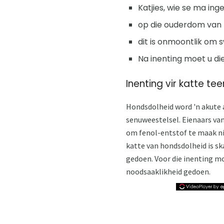
Katjies, wie se ma in
op die ouderdom van 4
dit is onmoontlik om 
Na inenting moet u di
Inenting vir katte t
Hondsdolheid word 'n akute a
senuweestelsel. Eienaars van 
om fenol-entstof te maak nie
katte van hondsdolheid is sk
gedoen. Voor die inenting mo
noodsaaklikheid gedoen.