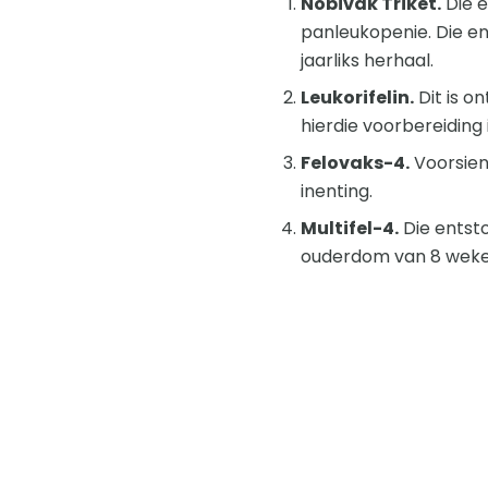
Nobivak Triket.
Die e
panleukopenie. Die en
jaarliks ​​herhaal.
Leukorifelin.
Dit is o
hierdie voorbereiding 
Felovaks-4.
Voorsien 
inenting.
Multifel-4.
Die entsto
ouderdom van 8 weke