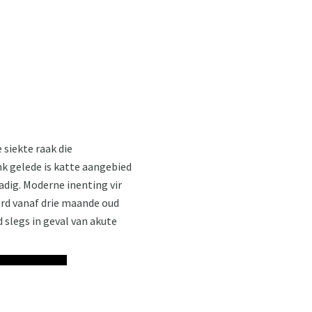
 siekte raak die
ank gelede is katte aangebied
adig. Moderne inenting vir
word vanaf drie maande oud
 slegs in geval van akute