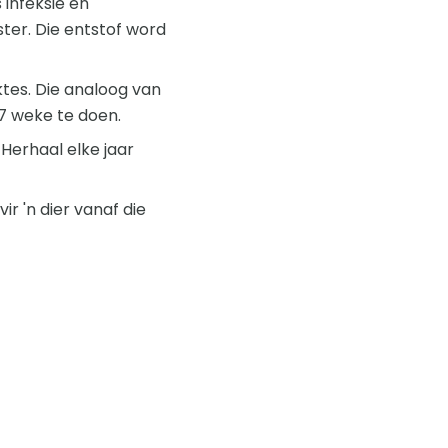
 infeksie en
ter. Die entstof word
tes. Die analoog van
 7 weke te doen.
 Herhaal elke jaar
ir 'n dier vanaf die