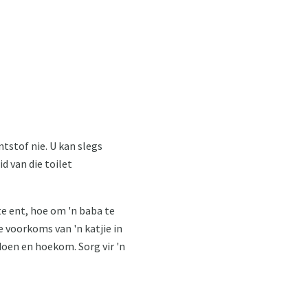
entstof nie. U kan slegs
id van die toilet
 te ent, hoe om 'n baba te
ie voorkoms van 'n katjie in
 doen en hoekom. Sorg vir 'n