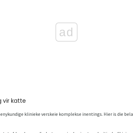
ad
vir katte
senykundige klinieke verskeie komplekse inentings. Hier is die be