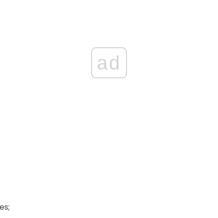
ad
es;