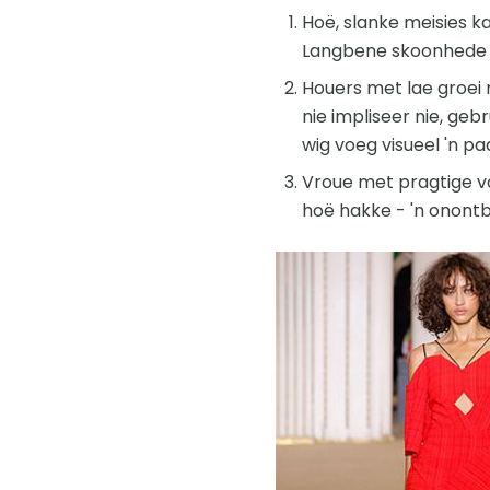
Hoë, slanke meisies kan
Langbene skoonhede 
Houers met lae groei 
nie impliseer nie, geb
wig voeg visueel 'n p
Vroue met pragtige v
hoë hakke - 'n onontb