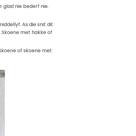
r glad nie bederf nie.
dellyf. As die snit dit
ie. Skoene met hakke of
 Skoene of skoene met