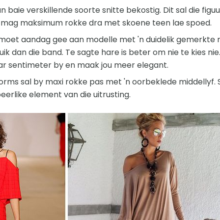
 baie verskillende soorte snitte bekostig. Dit sal die figuu
mag maksimum rokke dra met skoene teen lae spoed.
moet aandag gee aan modelle met 'n duidelik gemerkte mid
ruik dan die band. Te sagte hare is beter om nie te kies n
aar sentimeter by en maak jou meer elegant.
orms sal by maxi rokke pas met 'n oorbeklede middellyf.
eerlike element van die uitrusting.