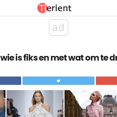
ad
wie is fiks en met wat om te d