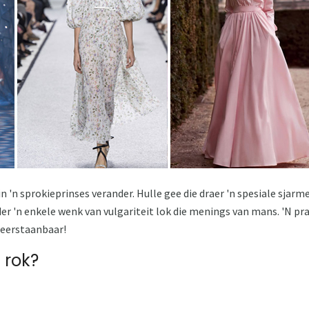
n 'n sprokieprinses verander. Hulle gee die draer 'n spesiale sjar
 'n enkele wenk van vulgariteit lok die menings van mans. 'N pra
weerstaanbaar!
 rok?