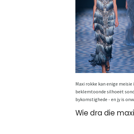
Maxi rokke kan enige meisie i
beklemtoonde silhoeët sonder
bykomstighede - en jy is on
Wie dra die maxi