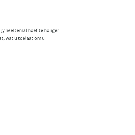
at jy heeltemal hoef te honger
ret, wat u toelaat om u