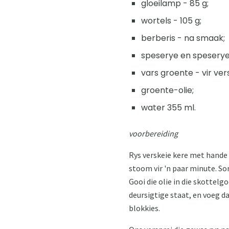
gloeilamp - 85 g;
wortels - 105 g;
berberis - na smaak;
speserye en speserye v
vars groente - vir vers
groente-olie;
water 355 ml.
voorbereiding
Rys verskeie kere met hande t
stoom vir 'n paar minute. Sond
Gooi die olie in die skottelgo
deursigtige staat, en voeg da
blokkies.