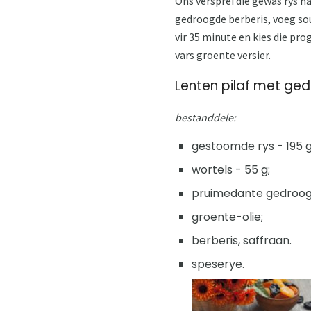
Ons versprei die gewas rys n
gedroogde berberis, voeg sou
vir 35 minute en kies die pr
vars groente versier.
Lenten pilaf met ged
bestanddele:
gestoomde rys - 195 g
wortels - 55 g;
pruimedante gedroogd
groente-olie;
berberis, saffraan.
speserye.