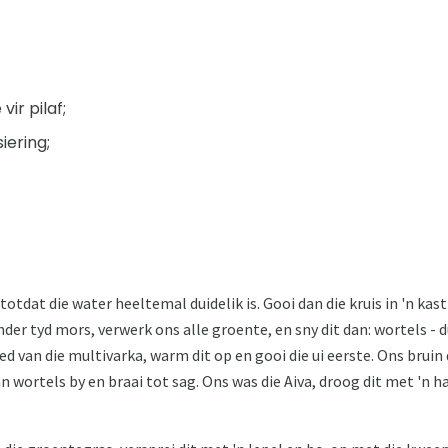
ir pilaf;
iering;
otdat die water heeltemal duidelik is. Gooi dan die kruis in 'n ka
er tyd mors, verwerk ons ​​alle groente, en sny dit dan: wortels - du
ed van die multivarka, warm dit op en gooi die ui eerste. Ons bruin 
n wortels by en braai tot sag. Ons was die Aiva, droog dit met 'n h