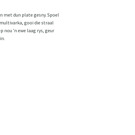
n met dun plate gesny. Spoel
 multivarka, gooi die straal
ep nou 'n ewe laag rys, geur
in.