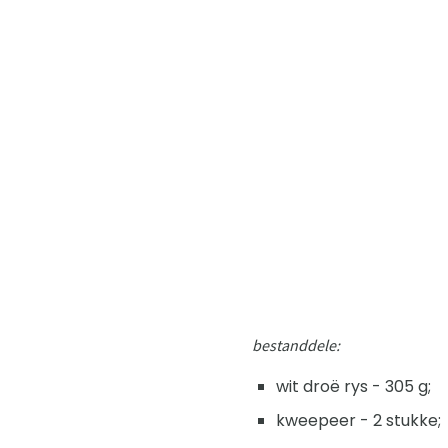
bestanddele:
wit droë rys - 305 g;
kweepeer - 2 stukke;