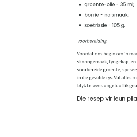
groente-olie - 35 ml;
borrie - na smaak;
soetrissie - 105 g.
voorbereiding
Voordat ons begin om 'n maer 
skoongemaak, fyngekap, en di
voorbereide groente, spesery
in die gevulde rys. Vul alles
blyk te wees ongelooflik geu
Die resep vir leun pil