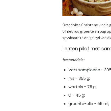
Ortodokse Christene vir die g
of net rou groente en pap op 
spyskaart te enige tyd van die
Lenten pilaf met sam
bestanddele:
Vars sampioene - 305
rys - 355 g;
wortels - 75 g;
ui - 45 g;
groente-olie - 55 ml;