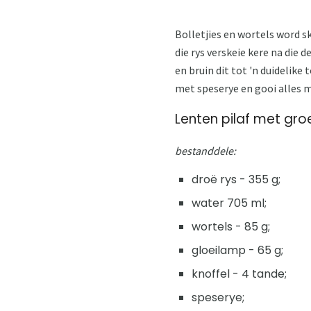
Bolletjies en wortels word 
die rys verskeie kere na die d
en bruin dit tot 'n duidelike
met speserye en gooi alles me
Lenten pilaf met groe
bestanddele:
droë rys - 355 g;
water 705 ml;
wortels - 85 g;
gloeilamp - 65 g;
knoffel - 4 tande;
speserye;