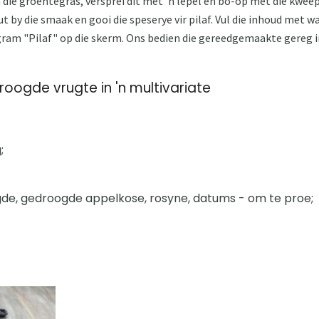
a die groentegras, versprei dit met 'n lepel en bo-op met die kwee
t by die smaak en gooi die speserye vir pilaf. Vul die inhoud met 
ogram "Pilaf" op die skerm. Ons bedien die gereedgemaakte gereg 
roogde vrugte in 'n multivariate
;
e, gedroogde appelkose, rosyne, datums - om te proe;