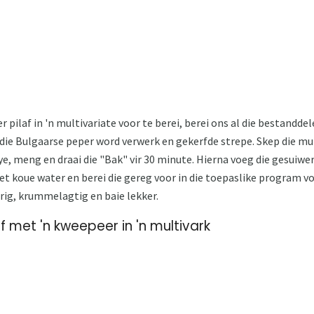
pilaf in 'n multivariate voor te berei, berei ons al die bestanddel
e Bulgaarse peper word verwerk en gekerfde strepe. Skep die mult
e, meng en draai die "Bak" vir 30 minute. Hierna voeg die gesuiwer
 met koue water en berei die gereg voor in die toepaslike program vo
rig, krummelagtig en baie lekker.
af met 'n kweepeer in 'n multivark