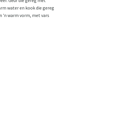
peer. Geur die gereg met
warm water en kook die gereg
in 'n warm vorm, met vars