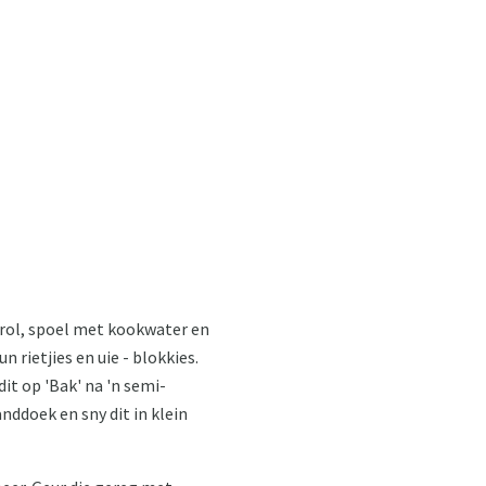
strol, spoel met kookwater en
n rietjies en uie - blokkies.
dit op 'Bak' na 'n semi-
anddoek en sny dit in klein