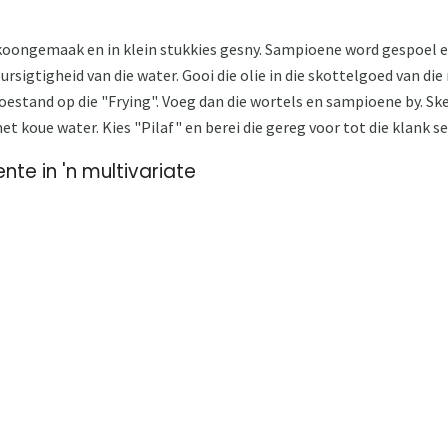
skoongemaak en in klein stukkies gesny. Sampioene word gespoel e
eursigtigheid van die water. Gooi die olie in die skottelgoed van die
 toestand op die "Frying". Voeg dan die wortels en sampioene by. Sk
t koue water. Kies "Pilaf" en berei die gereg voor tot die klank se
nte in 'n multivariate