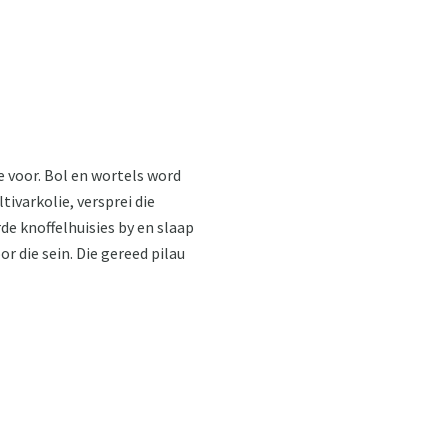
e voor. Bol en wortels word
ivarkolie, versprei die
de knoffelhuisies by en slaap
or die sein. Die gereed pilau