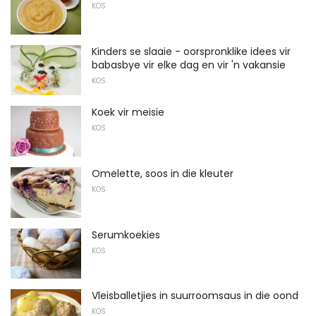
KOS
Kinders se slaaie - oorspronklike idees vir
babasbye vir elke dag en vir 'n vakansie
KOS
Koek vir meisie
KOS
Omelette, soos in die kleuter
KOS
Serumkoekies
KOS
Vleisballetjies in suurroomsaus in die oond
KOS