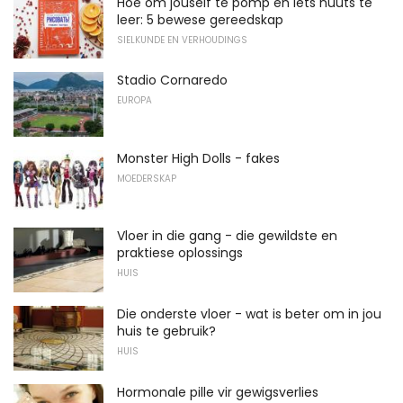
Hoe om jouself te pomp en iets nuuts te
leer: 5 bewese gereedskap
SIELKUNDE EN VERHOUDINGS
Stadio Cornaredo
EUROPA
Monster High Dolls - fakes
MOEDERSKAP
Vloer in die gang - die gewildste en
praktiese oplossings
HUIS
Die onderste vloer - wat is beter om in jou
huis te gebruik?
HUIS
Hormonale pille vir gewigsverlies