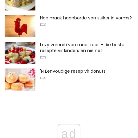
Hoe maak haanborde van suiker in vorms?
KOS
Lazy vareniki van maaskaas - die beste
resepte vir kinders en nie net!
KOS
'N Eenvoudige resep vir donuts
KOS
ad