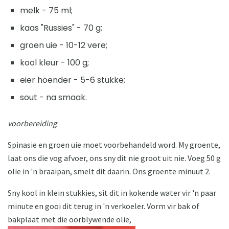
melk - 75 ml;
kaas "Russies" - 70 g;
groen uie - 10-12 vere;
kool kleur - 100 g;
eier hoender - 5-6 stukke;
sout - na smaak.
voorbereiding
Spinasie en groen uie moet voorbehandeld word. My groente,
laat ons die vog afvoer, ons sny dit nie groot uit nie. Voeg 50 g
olie in 'n braaipan, smelt dit daarin. Ons groente minuut 2.
Sny kool in klein stukkies, sit dit in kokende water vir 'n paar
minute en gooi dit terug in 'n verkoeler. Vorm vir bak of
bakplaat met die oorblywende olie,