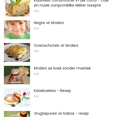
Kaasvleis Oondrooster in die Oond - Oue
en nuwe oorspronklike lekker resepte
KOS
Nagte vir kinders
KOS
Ovenschotels vir kinders
KOS
Kinders se koek sonder mastiek
KOS
Kaaskoekies - Resep
KOS
Vrugtepuree vir babas - resep