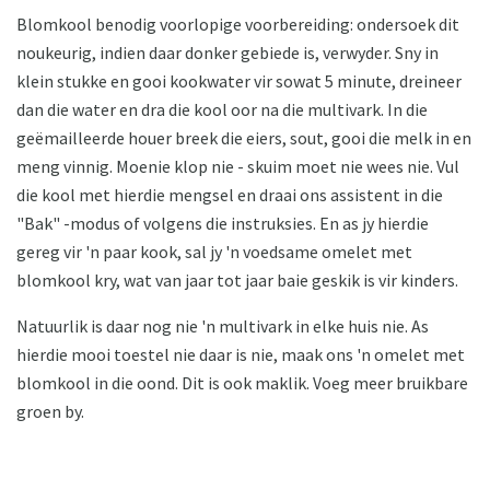
Blomkool benodig voorlopige voorbereiding: ondersoek dit
noukeurig, indien daar donker gebiede is, verwyder. Sny in
klein stukke en gooi kookwater vir sowat 5 minute, dreineer
dan die water en dra die kool oor na die multivark. In die
geëmailleerde houer breek die eiers, sout, gooi die melk in en
meng vinnig. Moenie klop nie - skuim moet nie wees nie. Vul
die kool met hierdie mengsel en draai ons assistent in die
"Bak" -modus of volgens die instruksies. En as jy hierdie
gereg vir 'n paar kook, sal jy 'n voedsame omelet met
blomkool kry, wat van jaar tot jaar baie geskik is vir kinders.
Natuurlik is daar nog nie 'n multivark in elke huis nie. As
hierdie mooi toestel nie daar is nie, maak ons ​​'n omelet met
blomkool in die oond. Dit is ook maklik. Voeg meer bruikbare
groen by.