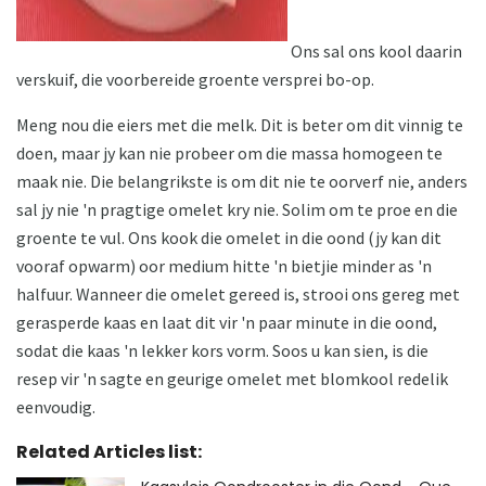
Ons sal ons kool daarin
verskuif, die voorbereide groente versprei bo-op.
Meng nou die eiers met die melk. Dit is beter om dit vinnig te
doen, maar jy kan nie probeer om die massa homogeen te
maak nie. Die belangrikste is om dit nie te oorverf nie, anders
sal jy nie 'n pragtige omelet kry nie. Solim om te proe en die
groente te vul. Ons kook die omelet in die oond (jy kan dit
vooraf opwarm) oor medium hitte 'n bietjie minder as 'n
halfuur. Wanneer die omelet gereed is, strooi ons gereg met
gerasperde kaas en laat dit vir 'n paar minute in die oond,
sodat die kaas 'n lekker kors vorm. Soos u kan sien, is die
resep vir 'n sagte en geurige omelet met blomkool redelik
eenvoudig.
Related Articles list: