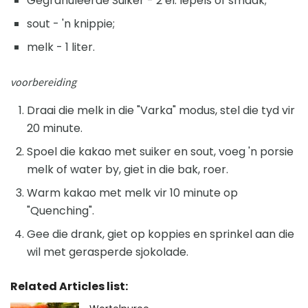
Gegranuleerde Suiker - 2 el. lepels of smaak;
sout - 'n knippie;
melk - 1 liter.
voorbereiding
Draai die melk in die "Varka" modus, stel die tyd vir
20 minute.
Spoel die kakao met suiker en sout, voeg 'n porsie
melk of water by, giet in die bak, roer.
Warm kakao met melk vir 10 minute op
"Quenching".
Gee die drank, giet op koppies en sprinkel aan die
wil met gerasperde sjokolade.
Related Articles list: