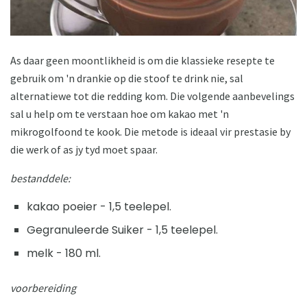
As daar geen moontlikheid is om die klassieke resepte te
gebruik om 'n drankie op die stoof te drink nie, sal
alternatiewe tot die redding kom. Die volgende aanbevelings
sal u help om te verstaan ​​hoe om kakao met 'n
mikrogolfoond te kook. Die metode is ideaal vir prestasie by
die werk of as jy tyd moet spaar.
bestanddele:
kakao poeier - 1,5 teelepel.
Gegranuleerde Suiker - 1,5 teelepel.
melk - 180 ml.
voorbereiding