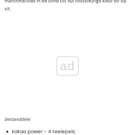
marshmallows in die oond tot hul rooskleurige kleur bo-op
sit.
ad
bestanddele:
kakao poeier - 4 teelepels;