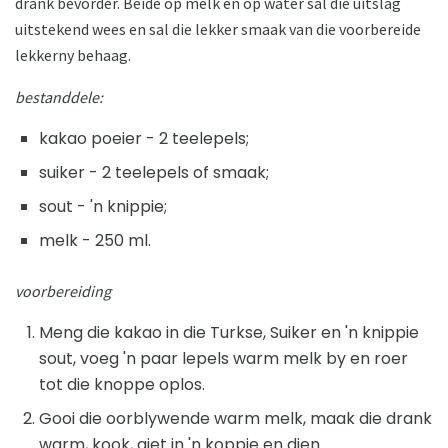
drank bevorder. Beide op melk en op water sal die uitslag
uitstekend wees en sal die lekker smaak van die voorbereide
lekkerny behaag.
bestanddele:
kakao poeier - 2 teelepels;
suiker - 2 teelepels of smaak;
sout - 'n knippie;
melk - 250 ml.
voorbereiding
Meng die kakao in die Turkse, Suiker en 'n knippie
sout, voeg 'n paar lepels warm melk by en roer
tot die knoppe oplos.
Gooi die oorblywende warm melk, maak die drank
warm, kook, giet in 'n koppie en dien.