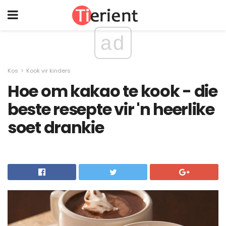
ad
Kos
Kook vir kinders
Hoe om kakao te kook - die
beste resepte vir 'n heerlike
soet drankie