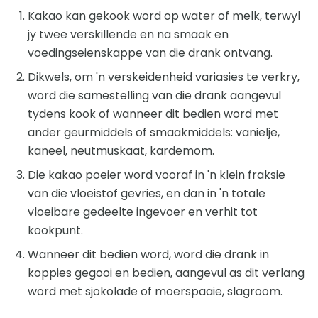
Kakao kan gekook word op water of melk, terwyl
jy twee verskillende en na smaak en
voedingseienskappe van die drank ontvang.
Dikwels, om 'n verskeidenheid variasies te verkry,
word die samestelling van die drank aangevul
tydens kook of wanneer dit bedien word met
ander geurmiddels of smaakmiddels: vanielje,
kaneel, neutmuskaat, kardemom.
Die kakao poeier word vooraf in 'n klein fraksie
van die vloeistof gevries, en dan in 'n totale
vloeibare gedeelte ingevoer en verhit tot
kookpunt.
Wanneer dit bedien word, word die drank in
koppies gegooi en bedien, aangevul as dit verlang
word met sjokolade of moerspaaie, slagroom.