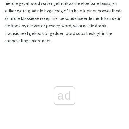
hierdie geval word water gebruik as die vloeibare basis, en
suiker word glad nie bygevoeg of in baie kleiner hoeveelhede
as in die klassieke resep nie. Gekondenseerde melk kan deur
die kook by die water gevoeg word, waarna die drank
tradisioneel gekook of gedoen word soos beskryf in die
aanbevelings hieronder.
ad