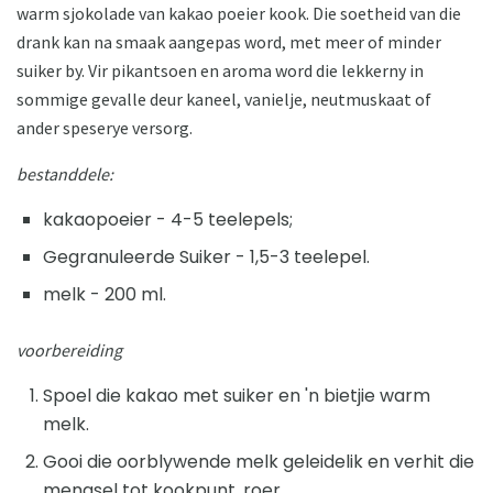
warm sjokolade van kakao poeier kook. Die soetheid van die
drank kan na smaak aangepas word, met meer of minder
suiker by. Vir pikantsoen en aroma word die lekkerny in
sommige gevalle deur kaneel, vanielje, neutmuskaat of
ander speserye versorg.
bestanddele:
kakaopoeier - 4-5 teelepels;
Gegranuleerde Suiker - 1,5-3 teelepel.
melk - 200 ml.
voorbereiding
Spoel die kakao met suiker en 'n bietjie warm
melk.
Gooi die oorblywende melk geleidelik en verhit die
mengsel tot kookpunt, roer.