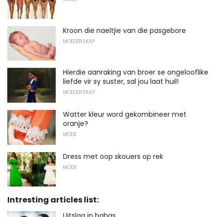
Kroon die naeltjie van die pasgebore
MOEDERSKAP
Hierdie aanraking van broer se ongelooflike
liefde vir sy suster, sal jou laat huil!
MOEDERSKAP
Watter kleur word gekombineer met
oranje?
MODE
Dress met oop skouers op rek
MODE
Intresting articles list:
Uitslag in babas