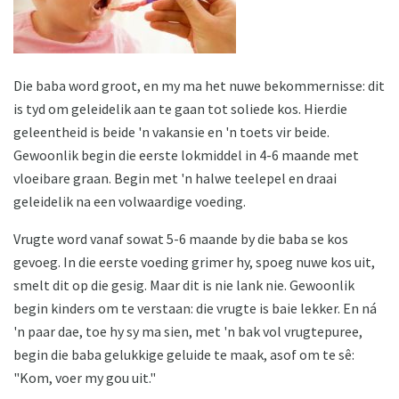
Die baba word groot, en my ma het nuwe bekommernisse: dit
is tyd om geleidelik aan te gaan tot soliede kos. Hierdie
geleentheid is beide 'n vakansie en 'n toets vir beide.
Gewoonlik begin die eerste lokmiddel in 4-6 maande met
vloeibare graan. Begin met 'n halwe teelepel en draai
geleidelik na een volwaardige voeding.
Vrugte word vanaf sowat 5-6 maande by die baba se kos
gevoeg. In die eerste voeding grimer hy, spoeg nuwe kos uit,
smelt dit op die gesig. Maar dit is nie lank nie. Gewoonlik
begin kinders om te verstaan: die vrugte is baie lekker. En ná
'n paar dae, toe hy sy ma sien, met 'n bak vol vrugtepuree,
begin die baba gelukkige geluide te maak, asof om te sê:
"Kom, voer my gou uit."