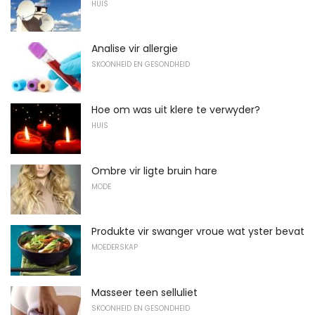
HUIS
Analise vir allergie
SKOONHEID EN GESONDHEID
Hoe om was uit klere te verwyder?
HUIS
Ombre vir ligte bruin hare
MODE
Produkte vir swanger vroue wat yster bevat
MOEDERSKAP
Masseer teen selluliet
SKOONHEID EN GESONDHEID