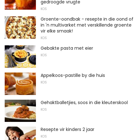
gedroogde vrugte
KOS
Groente-oondbak - resepte in die oond of
in 'n multivarket met verskillende groente
vir elke smaak!
KOS
Gebakte pasta met eier
KOS
Appelkoos-pastille by die huis
KOS
Gehaktballetjies, soos in die kleuterskool
KOS
Resepte vir kinders 2 jaar
KOS