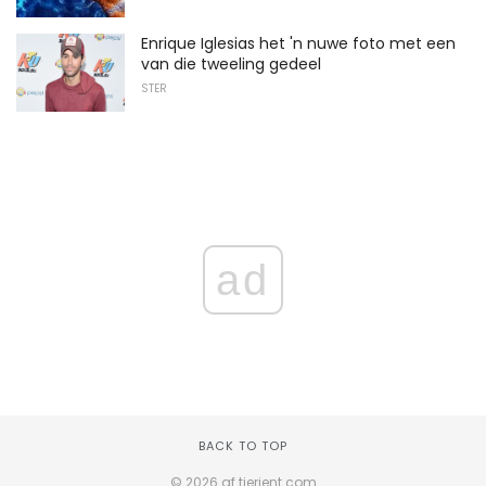
Enrique Iglesias het 'n nuwe foto met een
van die tweeling gedeel
STER
ad
BACK TO TOP
© 2026 af.tierient.com