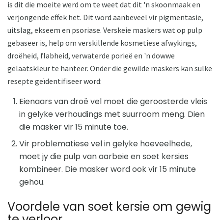
is dit die moeite werd om te weet dat dit 'n skoonmaak en
verjongende effek het. Dit word aanbeveel vir pigmentasie,
uitslag, ekseem en psoriase. Verskeie maskers wat op pulp
gebaseer is, help om verskillende kosmetiese afwykings,
droëheid, flabheid, verwaterde porieë en 'n dowwe
gelaatskleur te hanteer. Onder die gewilde maskers kan sulke
resepte geïdentifiseer word:
Eienaars van droë vel moet die geroosterde vleis
in gelyke verhoudings met suurroom meng. Dien
die masker vir 15 minute toe.
Vir problematiese vel in gelyke hoeveelhede,
moet jy die pulp van aarbeie en soet kersies
kombineer. Die masker word ook vir 15 minute
gehou.
Voordele van soet kersie om gewig
te verloor