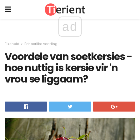
ad
Fiksheid
Behoorlike voeding
Voordele van soetkersies -
hoe nuttig is kersie vir 'n
vrou se liggaam?