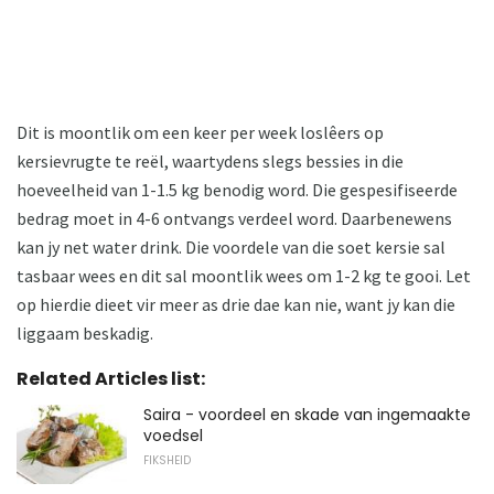
Dit is moontlik om een ​​keer per week loslêers op
kersievrugte te reël, waartydens slegs bessies in die
hoeveelheid van 1-1.5 kg benodig word. Die gespesifiseerde
bedrag moet in 4-6 ontvangs verdeel word. Daarbenewens
kan jy net water drink. Die voordele van die soet kersie sal
tasbaar wees en dit sal moontlik wees om 1-2 kg te gooi. Let
op hierdie dieet vir meer as drie dae kan nie, want jy kan die
liggaam beskadig.
Related Articles list:
Saira - voordeel en skade van ingemaakte
voedsel
FIKSHEID