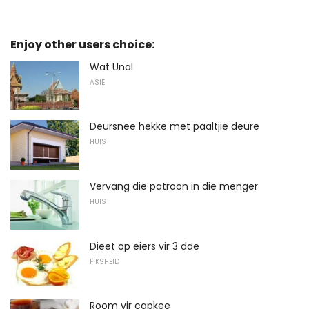
Enjoy other users choice:
Wat Unal
ASIË
Deursnee hekke met paaltjie deure
HUIS
Vervang die patroon in die menger
HUIS
Dieet op eiers vir 3 dae
FIKSHEID
Room vir capkee