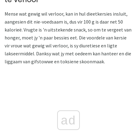
Mense wat gewig wil verloor, kan in hul dieetkersies insluit,
aangesien dit nie-voedsaam is, dus vir 100 g is daar net 50
kalorieë. Vrugte is 'n uitstekende snack, so om te vergeet van
honger, moet jy 'n paar bessies eet. Die voordele van kersie
vir vroue wat gewig wil verloor, is sy diuretiese en ligte
lakseermiddel. Danksy wat jy met oedeem kan hanteer en die
liggaam van gifstowwe en toksiene skoonmaak.
ad