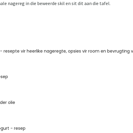
nale nagereg in die beweerde skil en sit dit aan die tafel.
 - resepte vir heerlike nageregte, opsies vir room en bevrugting v
esep
der olie
ogurt - resep