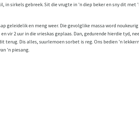
, in sirkels gebreek. Sit die vrugte in 'n diep beker en sny dit met
p geleidelik en meng weer. Die gevolglike massa word noukeurig i
en vir 2 uur in die vrieskas geplaas. Dan, gedurende hierdie tyd, ne
it terug. Dis alles, suurlemoen sorbet is reg. Ons bedien 'n lekkern
van 'n piesang.