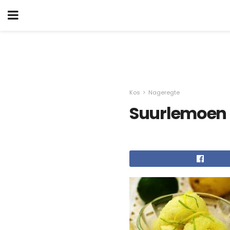
Kos
Nageregte
Suurlemoen 