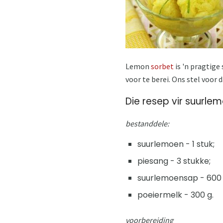
Lemon
sorbet
is 'n pragtig
voor te berei. Ons stel voor 
Die resep vir suurl
bestanddele:
suurlemoen - 1 stuk;
piesang - 3 stukke;
suurlemoensap - 600 
poeiermelk - 300 g.
voorbereiding