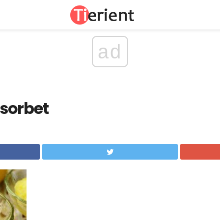
ad
sorbet