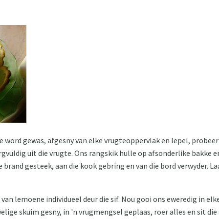
 word gewas, afgesny van elke vrugteoppervlak en lepel, probeer 
rgvuldig uit die vrugte. Ons rangskik hulle op afsonderlike bakke en 
e brand gesteek, aan die kook gebring en van die bord verwyder. La
is van lemoene individueel deur die sif. Nou gooi ons eweredig in el
lige skuim gesny, in 'n vrugmengsel geplaas, roer alles en sit die s