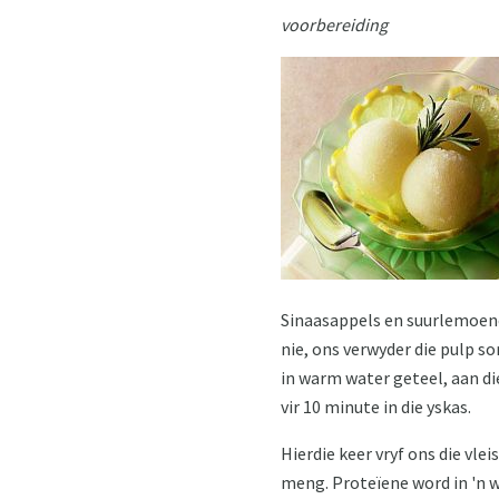
voorbereiding
Sinaasappels en suurlemoene
nie, ons verwyder die pulp so
in warm water geteel, aan di
vir 10 minute in die yskas.
Hierdie keer vryf ons die vle
meng. Proteïene word in 'n we