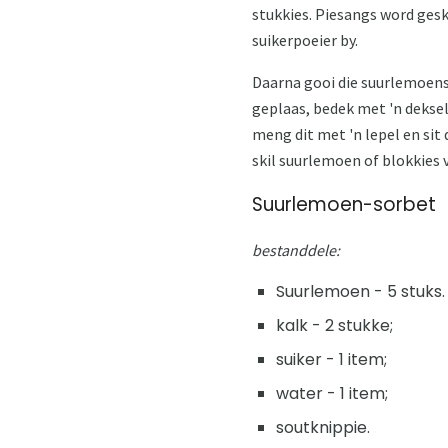
stukkies. Piesangs word geskil
suikerpoeier by.
Daarna gooi die suurlemoensa
geplaas, bedek met 'n deksel 
meng dit met 'n lepel en sit d
skil suurlemoen of blokkies 
Suurlemoen-sorbet
bestanddele:
Suurlemoen - 5 stuks.
kalk - 2 stukke;
suiker - 1 item;
water - 1 item;
soutknippie.