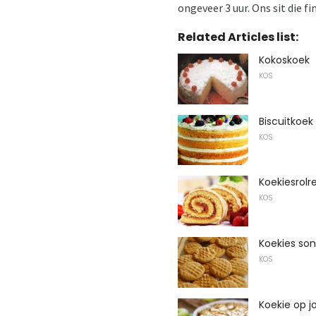
ongeveer 3 uur. Ons sit die fi
Related Articles list:
Kokoskoek
KOS
Biscuitkoek
KOS
Koekiesrolr
KOS
Koekies son
KOS
Koekie op j