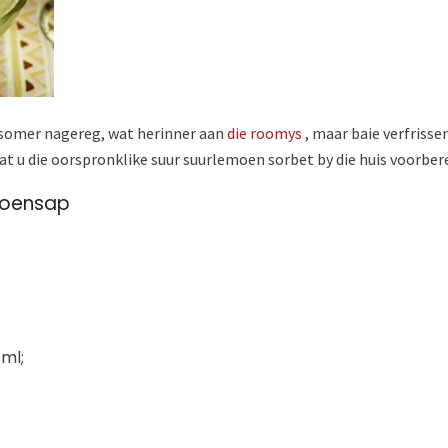
e somer nagereg, wat herinner aan
die roomys
, maar baie verfrisse
dat u die oorspronklike suur suurlemoen sorbet by die huis voorbere
emoensap
ml;