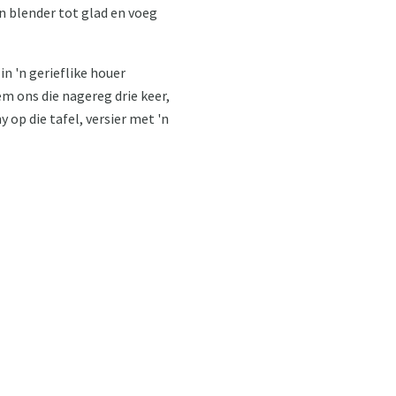
 'n blender tot glad en voeg
n 'n gerieflike houer
em ons die nagereg drie keer,
y op die tafel, versier met 'n