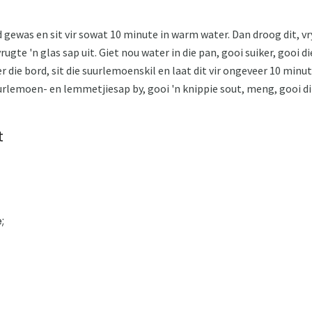
gewas en sit vir sowat 10 minute in warm water. Dan droog dit, vr
ugte 'n glas sap uit. Giet nou water in die pan, gooi suiker, gooi di
 die bord, sit die suurlemoenskil en laat dit vir ongeveer 10 minu
urlemoen- en lemmetjiesap by, gooi 'n knippie sout, meng, gooi dit i
t
;