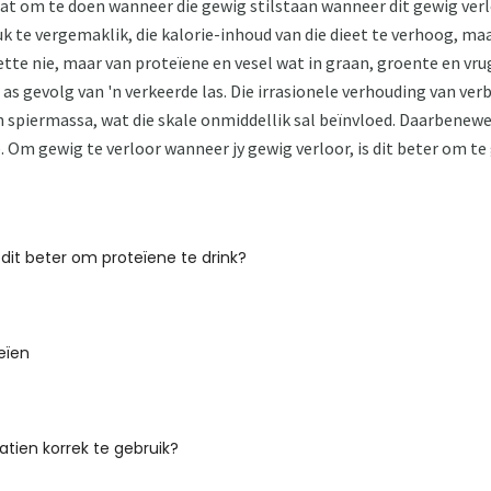
t om te doen wanneer die gewig stilstaan ​​wanneer dit gewig verlo
uk te vergemaklik, die kalorie-inhoud van die dieet te verhoog, ma
tte nie, maar van proteïene en vesel wat in graan, groente en vr
s as gevolg van 'n verkeerde las. Die irrasionele verhouding van ver
n spiermassa, wat die skale onmiddellik sal beïnvloed. Daarbenewen
e. Om gewig te verloor wanneer jy gewig verloor, is dit beter om te
dit beter om proteïene te drink?
eïen
tien korrek te gebruik?