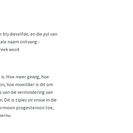
bly dieselfde, en die pyl van
siale naam ontvang -
preek word.
 is. Hoe meer gewig, hoe
on, hoe moeiliker is dit om
es van die vermindering van
it is tipies vir vroue in die
 hormoon progesteroon toe,
hernu.