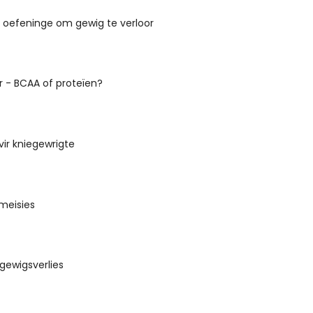
- oefeninge om gewig te verloor
r - BCAA of proteïen?
ir kniegewrigte
 meisies
r gewigsverlies