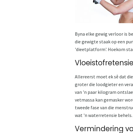
Byna elke gewig verloor is b
die gewigte staak op een pun
'dieetplatform'. Hoekom staan 
Vloeistofretensi
Allereerst moet ek sê dat di
groter die loodgieter en vera
van 'n paar kilogram ontslae 
vetmassa kan gemasker word de
tweede fase van die menstru
wat 'n waterretensie behels. 
Vermindering va