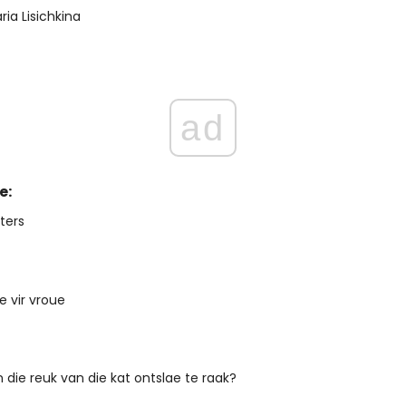
ria Lisichkina
ad
e:
ters
re vir vroue
die reuk van die kat ontslae te raak?