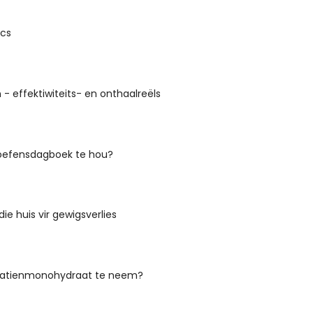
ics
n - effektiwiteits- en onthaalreëls
oefensdagboek te hou?
die huis vir gewigsverlies
eatienmonohydraat te neem?