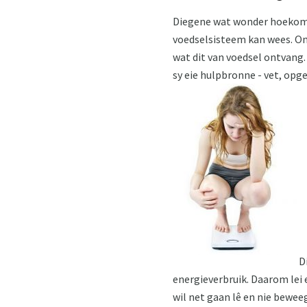
Diegene wat wonder hoekom da
voedselsisteem kan wees. Om 
wat dit van voedsel ontvang. 
sy eie hulpbronne - vet, opg
Di
energieverbruik. Daarom lei e
wil net gaan lê en nie bewee