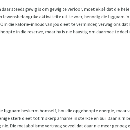
ar steeds gewig is om gewig te verloor, moet ek sê dat die hele 
lewensbelangrike aktiwiteite uit te voer, benodig die liggaam 'n
Om die kalorie-inhoud van jou dieet te verminder, verwag ons dat h
ehoopte in die reserwe, maar hy is nie haastig om daarmee te deel 
e liggaam beskerm homself, hou die opgehoopte energie, maar v
nige sterk dieet tot 'n skerp afname in sterkte en bui. Daar is 'n 
g nie. Die metabolisme vertraag soveel dat daar nie meer genoeg e