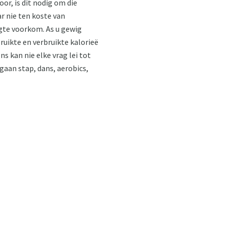
or, is dit nodig om die
ar nie ten koste van
ugte voorkom. As u gewig
bruikte en verbruikte kalorieë
s kan nie elke vrag lei tot
 gaan stap, dans, aerobics,