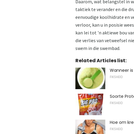
Daarom, wat belangstel in wa
taktiek te verander en die dr
eenvoudige koolhidrate en ve
verloor, kan u in posisie wee
kan lei tot 'n aktiewe bou va
die verlies van vetweefsel ni
swem in die swembad.
Related Articles list:
Wanneer is 
FIKSHEID
Soorte Prot
FIKSHEID
Hoe om krea
FIKSHEID