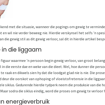
ekend met die situasie, wanneer die pogings om gewig te verminder 
t en wil nie verder beweeg nie. Hierdie verskynsel het selfs 'n spe
​​die gewig stil as dit gewig verloor, sal dit in hierdie artikel bes
e in die liggaam
e figuur waarmee 'n persoon begin gewig verloor, van groot belang
l in die eerste dae en weke van die dieet. Wel, hoe dunner die perso
te raak en dikwels sien hy dat die loodgat glad nie is nie. Die pros
ur die oorskot van ophoping of vloeistofretensie in die liggaam. D
ele siklus. Gedurende hierdie tydperk neem die produksie van die
Maar sodra die siklus eindig, word die proses om gewig te verloor 
n energieverbruik