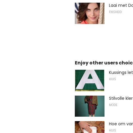
Laai met Da
FIKSHEID
Enjoy other users choic
Kussings let
HUIS
Stilvolle kle
MODE
Hoe om van 
HUIS