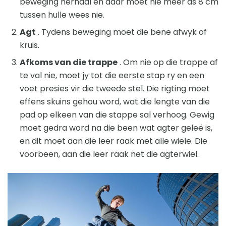
beweging herhaal en daar moet nie meer as 8 cm
tussen hulle wees nie.
Agt
. Tydens beweging moet die bene afwyk of
kruis.
Afkoms van die trappe
. Om nie op die trappe af
te val nie, moet jy tot die eerste stap ry en een
voet presies vir die tweede stel. Die rigting moet
effens skuins gehou word, wat die lengte van die
pad op elkeen van die stappe sal verhoog. Gewig
moet gedra word na die been wat agter geleë is,
en dit moet aan die leer raak met alle wiele. Die
voorbeen, aan die leer raak net die agterwiel.