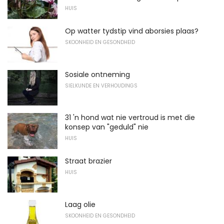
HUIS
Op watter tydstip vind aborsies plaas?
SKOONHEID EN GESONDHEID
Sosiale ontneming
SIELKUNDE EN VERHOUDINGS
31 'n hond wat nie vertroud is met die
konsep van "geduld" nie
HUIS
Straat brazier
HUIS
Laag olie
SKOONHEID EN GESONDHEID