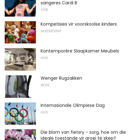
sangeres Cardi B
STER
Kompetisies vir voorskoolse kinders
MOEDERSKAP
Kontemporêre Slaapkamer Meubels
HUIS
Wenger Rugzakken
MODE
Internasionale Olimpiese Dag
HUIS
Die blom van fietsry - sorg, hoe om die
ideale toestande vir groei te skep?