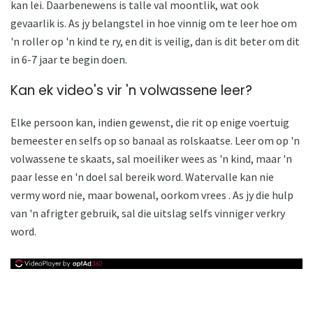
kan lei. Daarbenewens is talle val moontlik, wat ook
gevaarlik is. As jy belangstel in hoe vinnig om te leer hoe om
'n roller op 'n kind te ry, en dit is veilig, dan is dit beter om dit
in 6-7 jaar te begin doen.
Kan ek video's vir 'n volwassene leer?
Elke persoon kan, indien gewenst, die rit op enige voertuig
bemeester en selfs op so banaal as rolskaatse. Leer om op 'n
volwassene te skaats, sal moeiliker wees as 'n kind, maar 'n
paar lesse en 'n doel sal bereik word. Watervalle kan nie
vermy word nie, maar bowenal, oorkom vrees . As jy die hulp
van 'n afrigter gebruik, sal die uitslag selfs vinniger verkry
word.