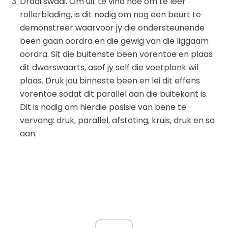
Draai swaai. Om uit te vind hoe om te leer
rollerblading, is dit nodig om nog een beurt te
demonstreer waarvoor jy die ondersteunende
been gaan oordra en die gewig van die liggaam
oordra. Sit die buitenste been vorentoe en plaas
dit dwarswaarts, asof jy self die voetplank wil
plaas. Druk jou binneste been en lei dit effens
vorentoe sodat dit parallel aan die buitekant is.
Dit is nodig om hierdie posisie van bene te
vervang: druk, parallel, afstoting, kruis, druk en so
aan.