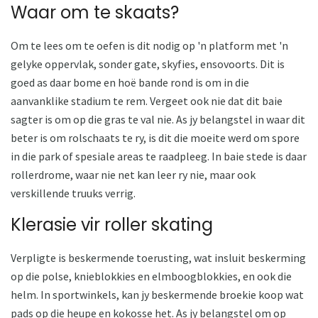
Waar om te skaats?
Om te lees om te oefen is dit nodig op 'n platform met 'n
gelyke oppervlak, sonder gate, skyfies, ensovoorts. Dit is
goed as daar bome en hoë bande rond is om in die
aanvanklike stadium te rem. Vergeet ook nie dat dit baie
sagter is om op die gras te val nie. As jy belangstel in waar dit
beter is om rolschaats te ry, is dit die moeite werd om spore
in die park of spesiale areas te raadpleeg. In baie stede is daar
rollerdrome, waar nie net kan leer ry nie, maar ook
verskillende truuks verrig.
Klerasie vir roller skating
Verpligte is beskermende toerusting, wat insluit beskerming
op die polse, knieblokkies en elmboogblokkies, en ook die
helm. In sportwinkels, kan jy beskermende broekie koop wat
pads op die heupe en kokosse het. As jy belangstel om op