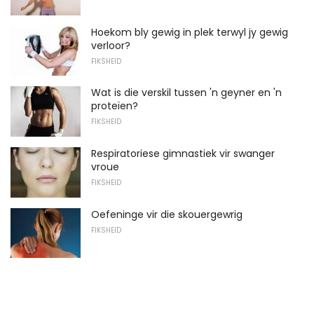
Hoekom bly gewig in plek terwyl jy gewig
verloor?
FIKSHEID
Wat is die verskil tussen 'n geyner en 'n
proteïen?
FIKSHEID
Respiratoriese gimnastiek vir swanger
vroue
FIKSHEID
Oefeninge vir die skouergewrig
FIKSHEID