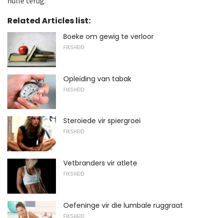
hulle terug.
Related Articles list:
Boeke om gewig te verloor
FIKSHEID
Opleiding van tabak
FIKSHEID
Steroïede vir spiergroei
FIKSHEID
Vetbranders vir atlete
FIKSHEID
Oefeninge vir die lumbale ruggraat
FIKSHEID