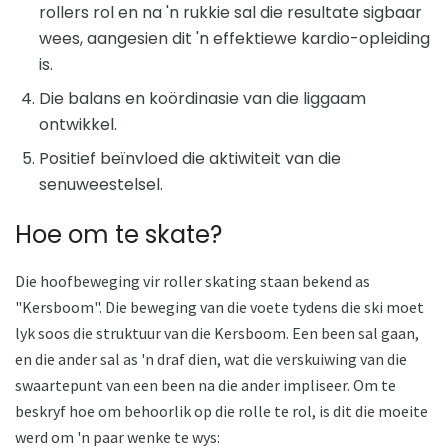
rollers rol en na 'n rukkie sal die resultate sigbaar
wees, aangesien dit 'n effektiewe kardio-opleiding
is.
Die balans en koördinasie van die liggaam
ontwikkel.
Positief beïnvloed die aktiwiteit van die
senuweestelsel.
Hoe om te skate?
Die hoofbeweging vir roller skating staan ​​bekend as
"Kersboom". Die beweging van die voete tydens die ski moet
lyk soos die struktuur van die Kersboom. Een been sal gaan,
en die ander sal as 'n draf dien, wat die verskuiwing van die
swaartepunt van een been na die ander impliseer. Om te
beskryf hoe om behoorlik op die rolle te rol, is dit die moeite
werd om 'n paar wenke te wys: