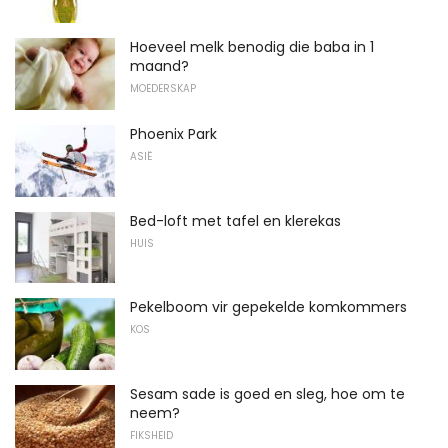
Hoeveel melk benodig die baba in 1
maand?
MOEDERSKAP
Phoenix Park
ASIË
Bed-loft met tafel en klerekas
HUIS
Pekelboom vir gepekelde komkommers
KOS
Sesam sade is goed en sleg, hoe om te
neem?
FIKSHEID