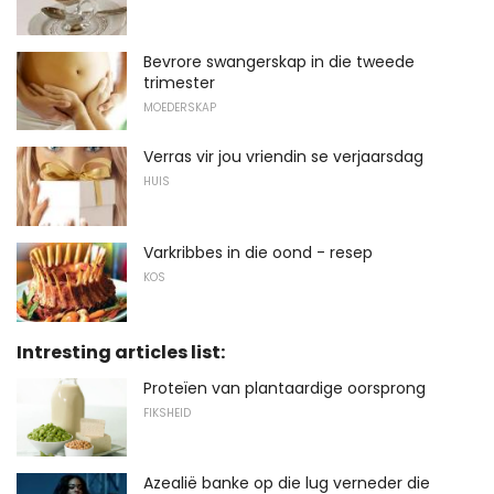
Bevrore swangerskap in die tweede
trimester
MOEDERSKAP
Verras vir jou vriendin se verjaarsdag
HUIS
Varkribbes in die oond - resep
KOS
Intresting articles list:
Proteïen van plantaardige oorsprong
FIKSHEID
Azealië banke op die lug verneder die