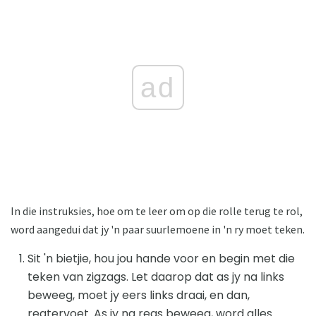
ad
In die instruksies, hoe om te leer om op die rolle terug te rol,
word aangedui dat jy 'n paar suurlemoene in 'n ry moet teken.
Sit 'n bietjie, hou jou hande voor en begin met die
teken van zigzags. Let daarop dat as jy na links
beweeg, moet jy eers links draai, en dan,
regtervoet. As jy na regs beweeg, word alles