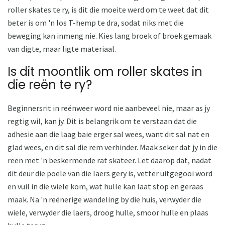
roller skates te ry, is dit die moeite werd om te weet dat dit
beter is om 'n los T-hemp te dra, sodat niks met die
beweging kan inmeng nie. Kies lang broek of broek gemaak
van digte, maar ligte materiaal.
Is dit moontlik om roller skates in
die reën te ry?
Beginnersrit in reënweer word nie aanbeveel nie, maar as jy
regtig wil, kan jy. Dit is belangrik om te verstaan ​​dat die
adhesie aan die laag baie erger sal wees, want dit sal nat en
glad wees, en dit sal die rem verhinder. Maak seker dat jy in die
reën met 'n beskermende rat skateer. Let daarop dat, nadat
dit deur die poele van die laers gery is, vetter uitgegooi word
en vuil in die wiele kom, wat hulle kan laat stop en geraas
maak. Na 'n reënerige wandeling by die huis, verwyder die
wiele, verwyder die laers, droog hulle, smoor hulle en plaas