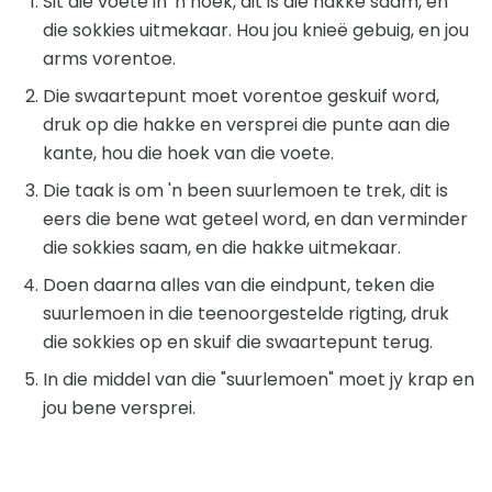
Sit die voete in 'n hoek, dit is die hakke saam, en
die sokkies uitmekaar. Hou jou knieë gebuig, en jou
arms vorentoe.
Die swaartepunt moet vorentoe geskuif word,
druk op die hakke en versprei die punte aan die
kante, hou die hoek van die voete.
Die taak is om 'n been suurlemoen te trek, dit is
eers die bene wat geteel word, en dan verminder
die sokkies saam, en die hakke uitmekaar.
Doen daarna alles van die eindpunt, teken die
suurlemoen in die teenoorgestelde rigting, druk
die sokkies op en skuif die swaartepunt terug.
In die middel van die "suurlemoen" moet jy krap en
jou bene versprei.