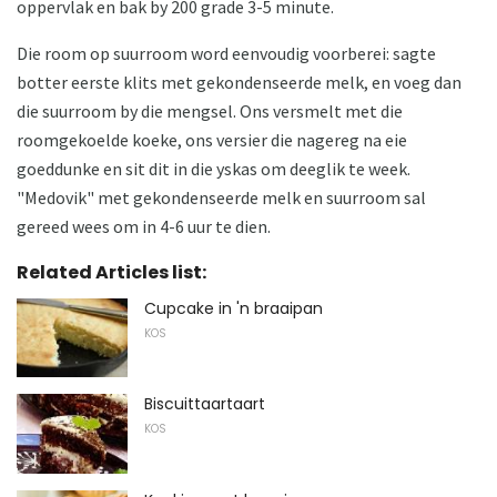
oppervlak en bak by 200 grade 3-5 minute.
Die room op suurroom word eenvoudig voorberei: sagte
botter eerste klits met gekondenseerde melk, en voeg dan
die suurroom by die mengsel. Ons versmelt met die
roomgekoelde koeke, ons versier die nagereg na eie
goeddunke en sit dit in die yskas om deeglik te week.
"Medovik" met gekondenseerde melk en suurroom sal
gereed wees om in 4-6 uur te dien.
Related Articles list:
Cupcake in 'n braaipan
KOS
Biscuittaartaart
KOS