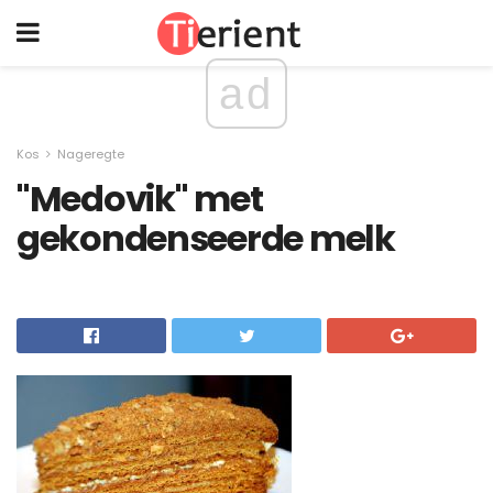
ad
Kos
Nageregte
"Medovik" met
gekondenseerde melk