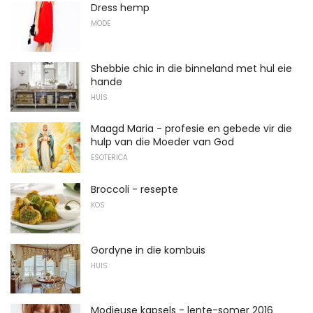
Dress hemp
MODE
Shebbie chic in die binneland met hul eie
hande
HUIS
Maagd Maria - profesie en gebede vir die
hulp van die Moeder van God
ESOTERICA
Broccoli - resepte
KOS
Gordyne in die kombuis
HUIS
Modieuse kapsels - lente-somer 2016