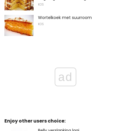
KOS
Wortelkoek met suurroom
KOS
ad
Enjoy other users choice:
Belly verslanking laai