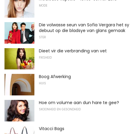
MODE
Die volwasse seun van Sofia Vergara het sy
debuut op die bladsye van glans gemaak
STER
Dieet vir die verbranding van vet
FIKSHEID
Boog Afwerking
HUIS
Hoe om volume aan dun hare te gee?
SKOONHEID EN GESONDHEID
Vitacci Bags