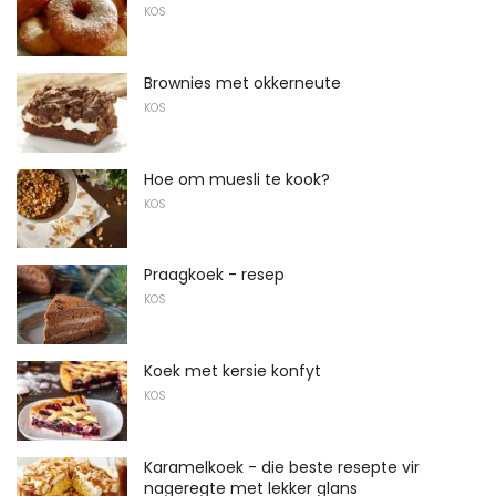
KOS
Brownies met okkerneute
KOS
Hoe om muesli te kook?
KOS
Praagkoek - resep
KOS
Koek met kersie konfyt
KOS
Karamelkoek - die beste resepte vir
nageregte met lekker glans