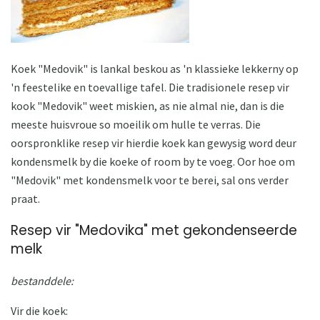
Koek "Medovik" is lankal beskou as 'n klassieke lekkerny op
'n feestelike en toevallige tafel. Die tradisionele resep vir
kook "Medovik" weet miskien, as nie almal nie, dan is die
meeste huisvroue so moeilik om hulle te verras. Die
oorspronklike resep vir hierdie koek kan gewysig word deur
kondensmelk by die koeke of room by te voeg. Oor hoe om
"Medovik" met kondensmelk voor te berei, sal ons verder
praat.
Resep vir "Medovika" met gekondenseerde
melk
bestanddele:
Vir die koek: