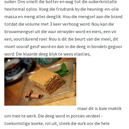
suiker. Ons smelt die botter en wag tot die suikerkristalle
heeltemal oplos. Voeg die frisdrank by die heuning-en-olie
massa en meng alles deeglik. Hou die mengsel aan die brand
totdat die volume met 3 keer verhoog word. Nou kan die
brouwmengsel uit die vuur verwyder word en eiers, een vir
een, voortdurend roer. Nou is dit die beurt van die meel, dit
moet vooraf gesif word en dan in die deeg in bondels gegooi
word. Die klaarde deeg blyk te wees elasties,
maar dit is baie maklik
om mee te werk. Die deeg word in porsies verdeel -
toekomstige koeke, rol uit, steek die vurk oor die hele