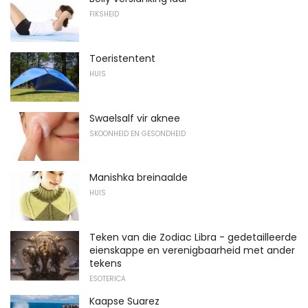
FIKSHEID
Toeristentent
HUIS
Swaelsalf vir aknee
SKOONHEID EN GESONDHEID
Manishka breinaalde
HUIS
Teken van die Zodiac Libra - gedetailleerde
eienskappe en verenigbaarheid met ander
tekens
ESOTERICA
Kaapse Suarez