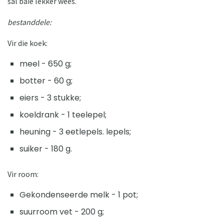
sal baie lekker wees.
bestanddele:
Vir die koek:
meel - 650 g;
botter - 60 g;
eiers - 3 stukke;
koeldrank - 1 teelepel;
heuning - 3 eetlepels. lepels;
suiker - 180 g.
Vir room:
Gekondenseerde melk - 1 pot;
suurroom vet - 200 g;