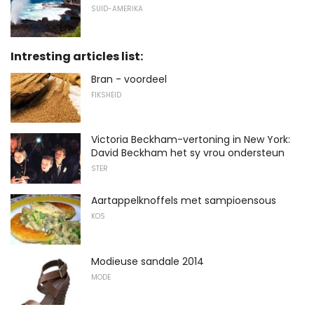
SUID-AMERIKA
Intresting articles list:
Bran - voordeel
FIKSHEID
Victoria Beckham-vertoning in New York:
David Beckham het sy vrou ondersteun
STER
Aartappelknoffels met sampioensous
KOS
Modieuse sandale 2014
MODE