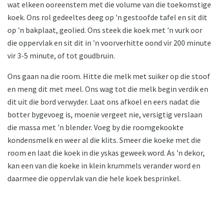
wat elkeen ooreenstem met die volume van die toekomstige
koek. Ons rol gedeeltes deeg op 'n gestoofde tafel en sit dit
op 'n bakplaat, geolied. Ons steek die koek met 'n vurk oor
die oppervlak en sit dit in 'n voorverhitte oond vir 200 minute
vir 3-5 minute, of tot goudbruin.
Ons gaan na die room. Hitte die melk met suiker op die stoof
en meng dit met meel. Ons wag tot die melk begin verdik en
dit uit die bord verwyder. Laat ons afkoel en eers nadat die
botter bygevoeg is, moenie vergeet nie, versigtig verslaan
die massa met 'n blender. Voeg by die roomgekookte
kondensmelk en weer al die klits. Smeer die koeke met die
room en laat die koek in die yskas geweek word. As 'n dekor,
kan een van die koeke in klein krummels verander word en
daarmee die oppervlak van die hele koek besprinkel.