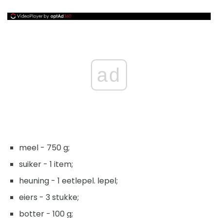
ad
meel - 750 g;
suiker - 1 item;
heuning - 1 eetlepel. lepel;
eiers - 3 stukke;
botter - 100 g;