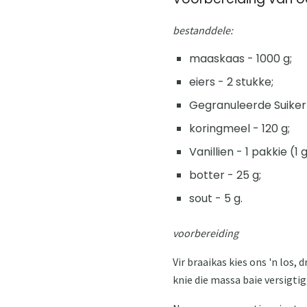
bestanddele:
maaskaas - 1000 g;
eiers - 2 stukke;
Gegranuleerde Suiker 
koringmeel - 120 g;
Vanillien - 1 pakkie (1 g
botter - 25 g;
sout - 5 g.
voorbereiding
Vir braaikas kies ons 'n los, 
knie die massa baie versigtig