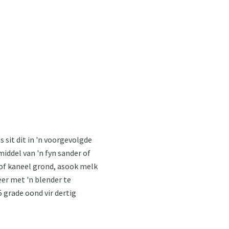
 sit dit in 'n voorgevolgde
iddel van 'n fyn sander of
r of kaneel grond, asook melk
eer met 'n blender te
 grade oond vir dertig