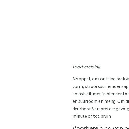
voorbereiding
My appel, ons ontslae raak va
vorm, strooi suurlemoensap e
smash dit met 'n blender tot 
en suurroom en meng. Om die 
deurboor. Versprei die gevol
minute of tot bruin.
Voorbereiding van o