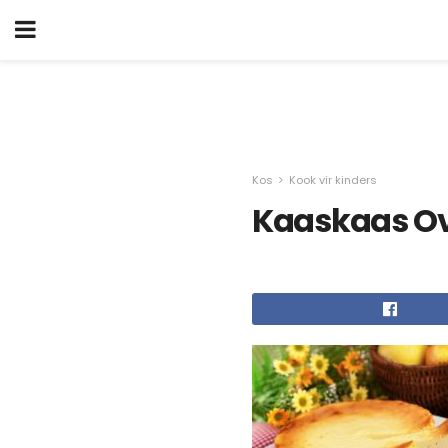
Kos
Kook vir kinders
Kaaskaas Ov