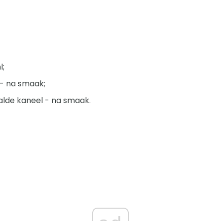
l;
 - na smaak;
alde kaneel - na smaak.