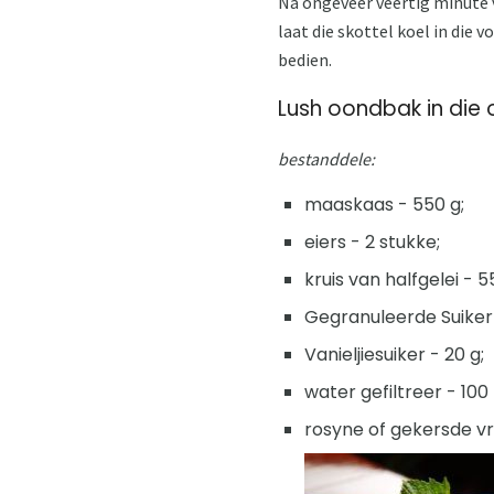
Na ongeveer veertig minute v
laat die skottel koel in die 
bedien.
Lush oondbak in die
bestanddele:
maaskaas - 550 g;
eiers - 2 stukke;
kruis van halfgelei - 5
Gegranuleerde Suiker 
Vanieljiesuiker - 20 g;
water gefiltreer - 100 
rosyne of gekersde vr