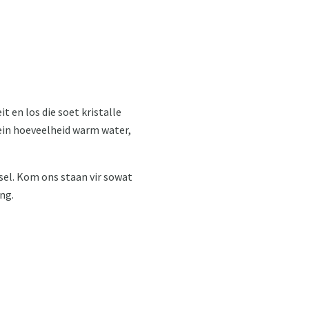
t en los die soet kristalle
lein hoeveelheid warm water,
el. Kom ons staan ​​vir sowat
ng.