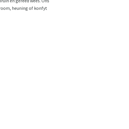
bruin en gereed wees. Ons
urroom, heuning of konfyt