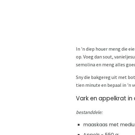
In 'n diep houer meng die eie
op. Voeg dan sout, vanieljes
semolina en meng alles goed
Sny die bakgereg uit met bot
tien minute en bepaal in 'n 
Vark en appelkrat in
bestanddele:
maaskaas met medium 
Appels - 550 g;