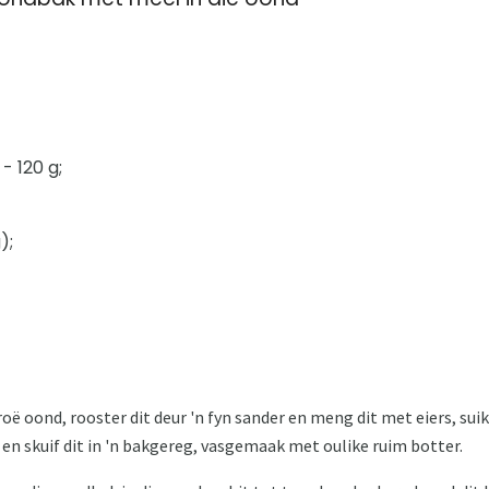
- 120 g;
);
droë oond, rooster dit deur 'n fyn sander en meng dit met eiers, sui
 en skuif dit in 'n bakgereg, vasgemaak met oulike ruim botter.