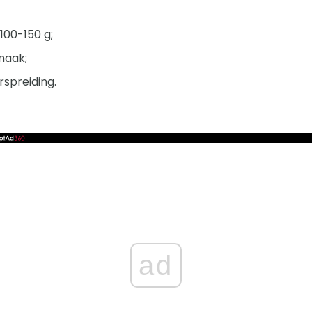
100-150 g;
maak;
rspreiding.
ad