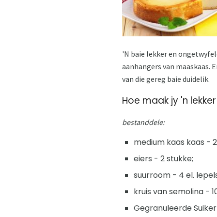
'N baie lekker en ongetwyfeld
aanhangers van maaskaas. En
van die gereg baie duidelik.
Hoe maak jy 'n lekke
bestanddele:
medium kaas kaas - 2
eiers - 2 stukke;
suurroom - 4 el. lepels
kruis van semolina - 1
Gegranuleerde Suiker 