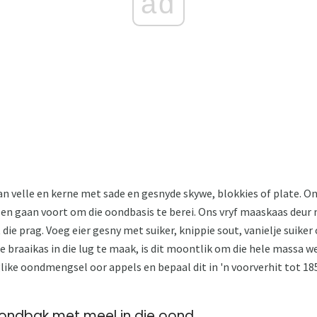
ad
n velle en kerne met sade en gesnyde skywe, blokkies of plate. Ons
n gaan voort om die oondbasis te berei. Ons vryf maaskaas deur m
die prag. Voeg eier gesny met suiker, knippie sout, vanielje suike
braaikas in die lug te maak, is dit moontlik om die hele massa w
glike oondmengsel oor appels en bepaal dit in 'n voorverhit tot 185
ondbak met meel in die oond