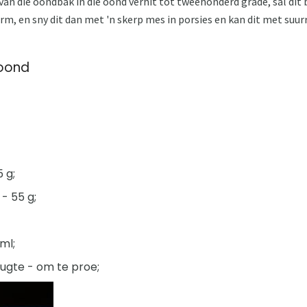
an die oondbak in die oond verhit tot tweehonderd grade, sal dit 
vorm, en sny dit dan met 'n skerp mes in porsies en kan dit met su
 oond
5 g;
- 55 g;
ml;
ugte - om te proe;