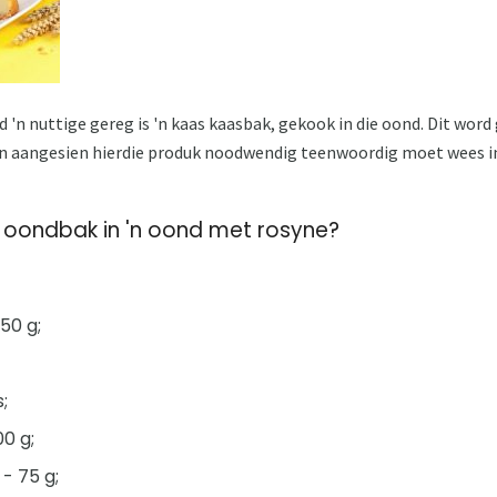
 'n nuttige gereg is 'n kaas kaasbak, gekook in die oond. Dit word 
 aangesien hierdie produk noodwendig teenwoordig moet wees in o
r oondbak in 'n oond met rosyne?
50 g;
;
00 g;
- 75 g;