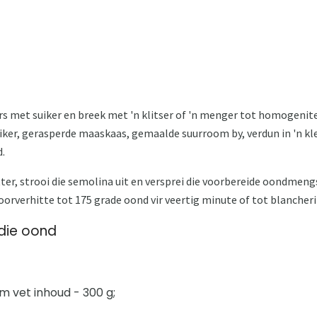
rs met suiker en breek met 'n klitser of 'n menger tot homogenitei
uiker, gerasperde maaskaas, gemaalde suurroom by, verdun in 'n k
.
ter, strooi die semolina uit en versprei die voorbereide oondmengs
voorverhitte tot 175 grade oond vir veertig minute of tot blancheri
 die oond
vet inhoud - 300 g;