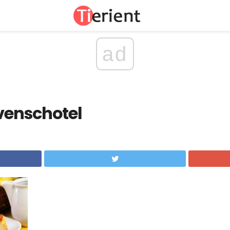
ad
enschotel