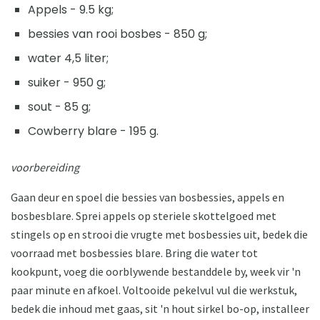
Appels - 9.5 kg;
bessies van rooi bosbes - 850 g;
water 4,5 liter;
suiker - 950 g;
sout - 85 g;
Cowberry blare - 195 g.
voorbereiding
Gaan deur en spoel die bessies van bosbessies, appels en
bosbesblare. Sprei appels op steriele skottelgoed met
stingels op en strooi die vrugte met bosbessies uit, bedek die
voorraad met bosbessies blare. Bring die water tot
kookpunt, voeg die oorblywende bestanddele by, week vir 'n
paar minute en afkoel. Voltooide pekelvul vul die werkstuk,
bedek die inhoud met gaas, sit 'n hout sirkel bo-op, installeer