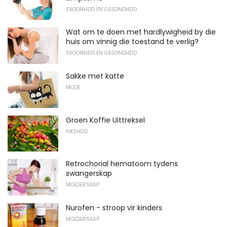
SKOONHEID EN GESONDHEID
Wat om te doen met hardlywigheid by die
huis om vinnig die toestand te verlig?
SKOONHEID EN GESONDHEID
Sakke met katte
MODE
Groen Koffie Uittreksel
FIKSHEID
Retrochorial hematoom tydens
swangerskap
MOEDERSKAP
Nurofen - stroop vir kinders
MOEDERSKAP