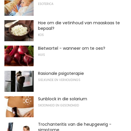
ESOTERICA
Hoe om die vetinhoud van maaskaas te
bepaal?
KOS
Bietwortel - wanneer om te oes?
HUIS
Rasionale psigoterapie
SIELKUNDE EN VERHOUDINGS
Sunblock in die solarium
SKOONHEID EN GESONDHEID
Trochanteritis van die heupgewrig -
simptome