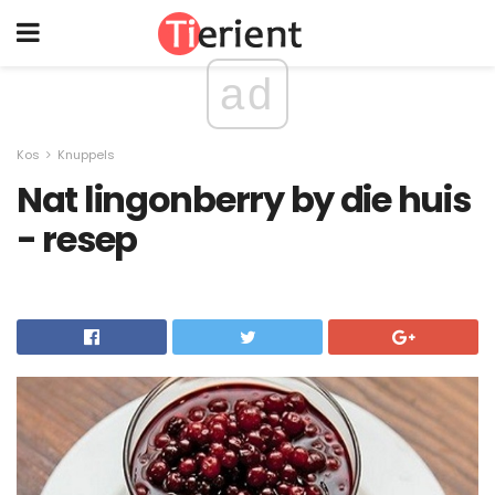
ad
Kos
Knuppels
Nat lingonberry by die huis
- resep