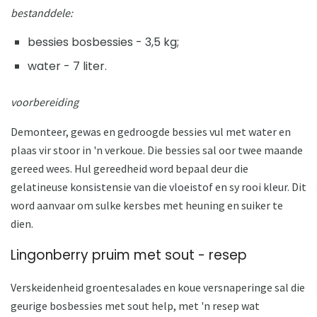
bestanddele:
bessies bosbessies - 3,5 kg;
water - 7 liter.
voorbereiding
Demonteer, gewas en gedroogde bessies vul met water en
plaas vir stoor in 'n verkoue. Die bessies sal oor twee maande
gereed wees. Hul gereedheid word bepaal deur die
gelatineuse konsistensie van die vloeistof en sy rooi kleur. Dit
word aanvaar om sulke kersbes met heuning en suiker te
dien.
Lingonberry pruim met sout - resep
Verskeidenheid groentesalades en koue versnaperinge sal die
geurige bosbessies met sout help, met 'n resep wat