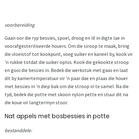
voorbereiding
Gaan oor die ryp bessies, spoel, droog en lê in digte lae in
voorafgesteriliseerde houers. Om die siroop te maak, bring
die vloeistof tot kookpunt, voeg suiker en kaneel by, kook vir
'n rukkie totdat die suiker oplos. Kook die gekookte stroop
en gooi die bessies in. Bedek die werkstuk met gaas en laat
dit by kamertemperatuur vir 'n paar dae en plaas die houer
met bessies in 'n diep bak om die stroop in te samel. Na die
tyd, bedek die potte met skoon nylon pette en stuur dit na
die koue vir langtermyn stoor.
Nat appels met bosbessies in potte
bestanddele: