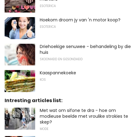
ESOTERICA
Hoekom droom jy van 'n motor koop?
ESOTERICA
Driehoekige senuwee - behandeling by die
huis
SKOONHEID EN GESONDHEID
Kaaspannekoeke
KOS
Intresting articles list:
Met wat om sifone te dra - hoe om
modieuse beelde met vroulike strokies te
skep?
MODE