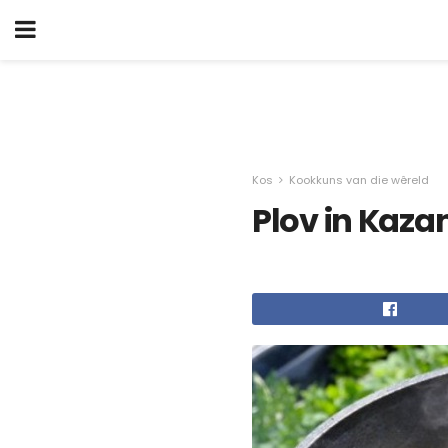
Kos
Kookkuns van die wêreld
Plov in Kazan