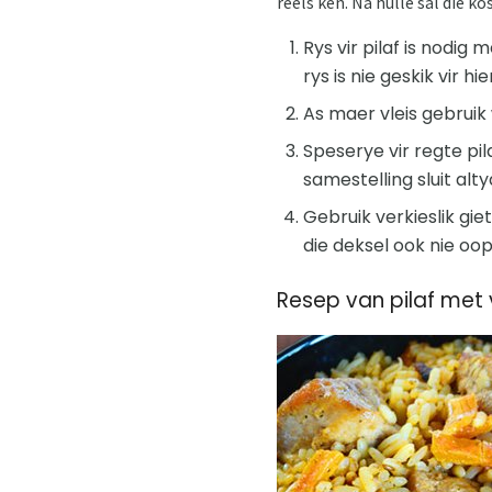
reëls ken. Na hulle sal die ko
Rys vir pilaf is nodig 
rys is nie geskik vir hi
As maer vleis gebruik
Speserye vir regte pil
samestelling sluit alty
Gebruik verkieslik gie
die deksel ook nie o
Resep van pilaf met v