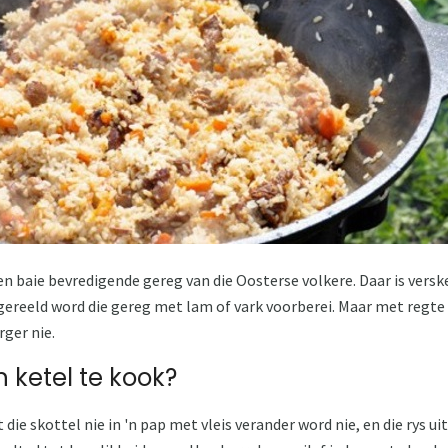
r en baie bevredigende gereg van die Oosterse volkere. Daar is verske
gereeld word die gereg met lam of vark voorberei. Maar met regte vl
rger nie.
n ketel te kook?
t die skottel nie in 'n pap met vleis verander word nie, en die rys 