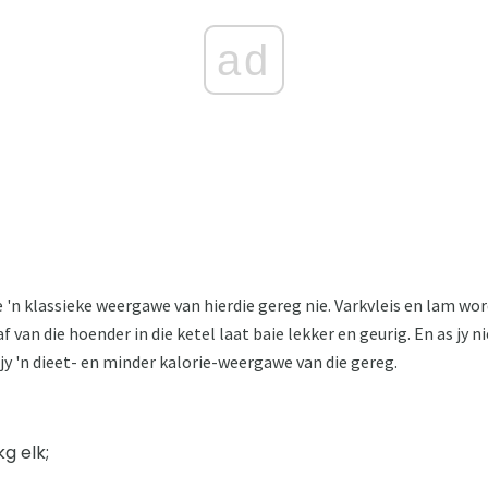
ad
e 'n klassieke weergawe van hierdie gereg nie. Varkvleis en lam wor
f van die hoender in die ketel laat baie lekker en geurig. En as jy n
y jy 'n dieet- en minder kalorie-weergawe van die gereg.
kg elk;