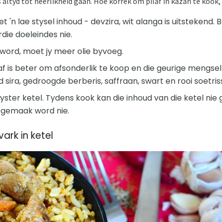
s altyd tot heerlikheid gaan. Hoe korrek om pilaf in kazan te kook, s
met 'n lae stysel inhoud - devzira, wit alanga is uitstekend.
erdie doeleindes nie.
 word, moet jy meer olie byvoeg.
af is beter om afsonderlik te koop en die geurige mengsel
d sira, gedroogde berberis, saffraan, swart en rooi soetriss
tyster ketel. Tydens kook kan die inhoud van die ketel ni
opgemaak word nie.
ark in ketel