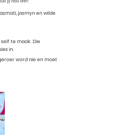
al jy nou leer:
 Basmati, jasmyn en wilde
 self te maak. Die
ies in.
e geroer word nie en moet