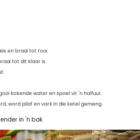
leis en braai tot rooi.
aai tot dit klaar is.
t.
 gooi kokende water en spoel vir 'n halfuur.
d, word pilaf en vark in die ketel gemeng.
ender in 'n bak