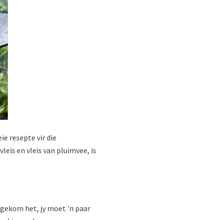
ie resepte vir die
eis en vleis van pluimvee, is
uitgekom het, jy moet 'n paar