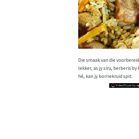
Die smaak van die voorbereide
lekker, as jy siru, berberis b
hê, kan jy borriekruid spit.