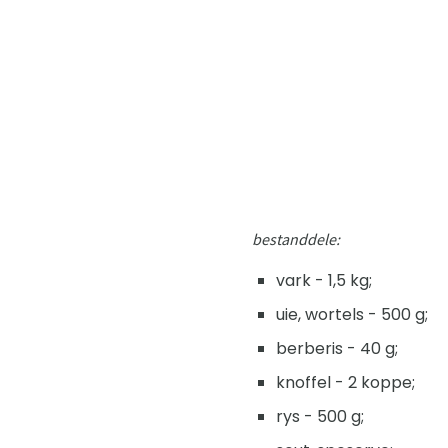
bestanddele:
vark - 1,5 kg;
uie, wortels - 500 g;
berberis - 40 g;
knoffel - 2 koppe;
rys - 500 g;