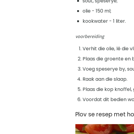
sout, speserye;
olie - 150 ml;
kookwater - 1 liter.
voorbereiding
Verhit die olie, lê die v
Plaas die groente en br
Voeg speserye by, sou
Raak aan die slaap.
Plaas die kop knoffel,
Voordat dit bedien wor
Plov se resep met ho