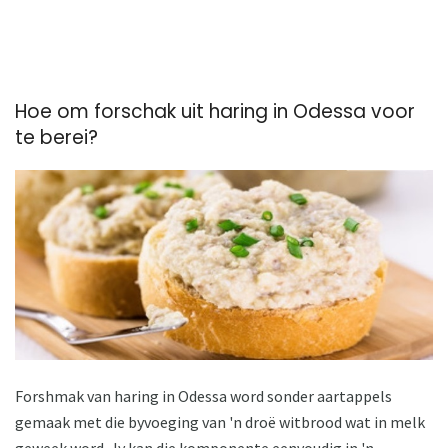
Hoe om forschak uit haring in Odessa voor
te berei?
Forshmak van haring in Odessa word sonder aartappels
gemaak met die byvoeging van 'n droë witbrood wat in melk
geweek word. Jy kan die komponente eenvoudig in 'n