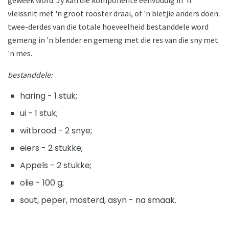
vleissnit met 'n groot rooster draai, of 'n bietjie anders doen:
twee-derdes van die totale hoeveelheid bestanddele word
gemeng in 'n blender en gemeng met die res van die sny met
'n mes.
bestanddele:
haring - 1 stuk;
ui - 1 stuk;
witbrood - 2 snye;
eiers - 2 stukke;
Appels - 2 stukke;
olie - 100 g;
sout, peper, mosterd, asyn - na smaak.