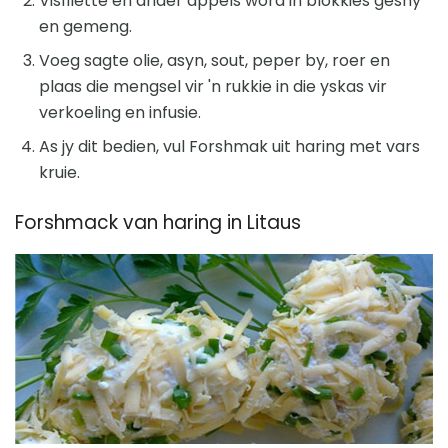
Visfilette en ander appels word in blokkies gesny
en gemeng.
Voeg sagte olie, asyn, sout, peper by, roer en
plaas die mengsel vir 'n rukkie in die yskas vir
verkoeling en infusie.
As jy dit bedien, vul Forshmak uit haring met vars
kruie.
Forshmack van haring in Litaus