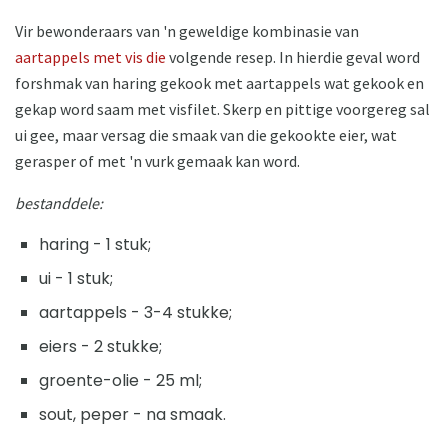
Vir bewonderaars van 'n geweldige kombinasie van
aartappels met vis die
volgende resep. In hierdie geval word
forshmak van haring gekook met aartappels wat gekook en
gekap word saam met visfilet. Skerp en pittige voorgereg sal
ui gee, maar versag die smaak van die gekookte eier, wat
gerasper of met 'n vurk gemaak kan word.
bestanddele:
haring - 1 stuk;
ui - 1 stuk;
aartappels - 3-4 stukke;
eiers - 2 stukke;
groente-olie - 25 ml;
sout, peper - na smaak.