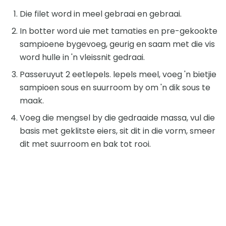
Die filet word in meel gebraai en gebraai.
In botter word uie met tamaties en pre-gekookte
sampioene bygevoeg, geurig en saam met die vis
word hulle in 'n vleissnit gedraai.
Passeruyut 2 eetlepels. lepels meel, voeg 'n bietjie
sampioen sous en suurroom by om 'n dik sous te
maak.
Voeg die mengsel by die gedraaide massa, vul die
basis met geklitste eiers, sit dit in die vorm, smeer
dit met suurroom en bak tot rooi.