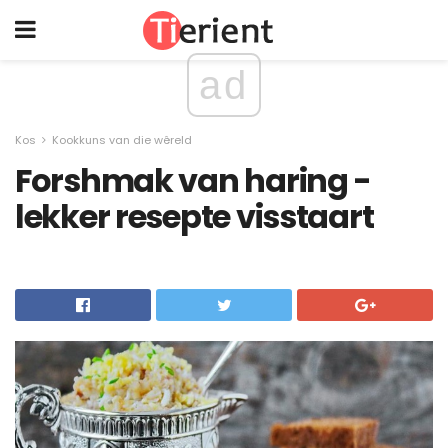
ad
Kos
Kookkuns van die wêreld
Forshmak van haring -
lekker resepte visstaart