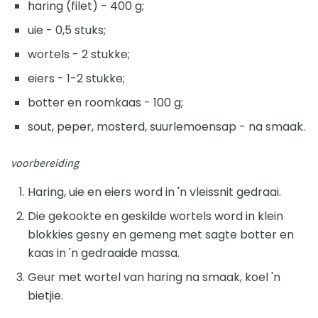
haring (filet) - 400 g;
uie - 0,5 stuks;
wortels - 2 stukke;
eiers - 1-2 stukke;
botter en roomkaas - 100 g;
sout, peper, mosterd, suurlemoensap - na smaak.
voorbereiding
Haring, uie en eiers word in 'n vleissnit gedraai.
Die gekookte en geskilde wortels word in klein
blokkies gesny en gemeng met sagte botter en
kaas in 'n gedraaide massa.
Geur met wortel van haring na smaak, koel 'n
bietjie.