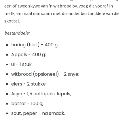
een of twee skywe van 'n witbrood by, voeg dit vooraf in
melk, en maal dan saam met die ander bestanddele van die
skottel.
bestanddele:
haring (filet) - 400 g;
Appels - 400 g;
ui - 1 stuk;
witbrood (opsioneel) - 2 snye;
eiers - 2 stukke;
Asyn - 1,5 eetlepels. lepels;
botter - 100 g;
sout, peper - na smaak.