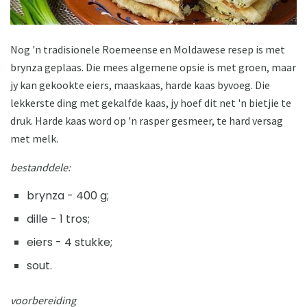
Nog 'n tradisionele Roemeense en Moldawese resep is met
brynza geplaas. Die mees algemene opsie is met groen, maar
jy kan gekookte eiers, maaskaas, harde kaas byvoeg. Die
lekkerste ding met gekalfde kaas, jy hoef dit net 'n bietjie te
druk. Harde kaas word op 'n rasper gesmeer, te hard versag
met melk.
bestanddele:
brynza - 400 g;
dille - 1 tros;
eiers - 4 stukke;
sout.
voorbereiding