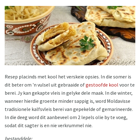
Resep placinds met kool het verskeie opsies. In die somer is
dit beter om 'n vulsel uit gebraaide of
gestoofde kool
voor te
berei. Jy kan gekapte vleis in gelyke dele maak. In die winter,
wanneer hierdie groente minder sappig is, word Moldavisse
tradisionele kalfsvleis berei van gepekelde of gemarineerde.
In die deeg word dit aanbeveel om 2 lepels olie by te voeg,
sodat dit sagter is en nie verkrummel nie.
bestanddele: