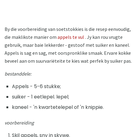
By die voorbereiding van soetstokkies is die resep eenvoudig,
die maklikste manier om
appels te vul
. Jy kan rou vrugte
gebruik, maar baie lekkerder - gestoof met suiker en kaneel.
Appels is sag en sag, met oorspronklike smaak. Ervare kokke
beveel aan om suurvariëteite te kies wat perfek by suiker pas.
bestanddele:
Appels - 5-6 stukke;
suiker - 1 eetlepel. lepel;
kaneel - 'n kwartetelepel of 'n knippie.
voorbereiding
Skil appels, sny in skywe.