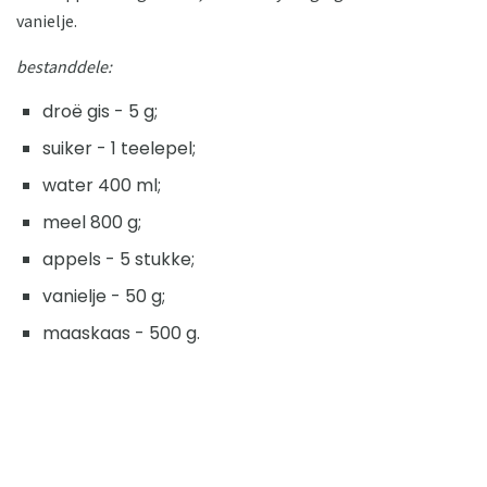
vanielje.
bestanddele:
droë gis - 5 g;
suiker - 1 teelepel;
water 400 ml;
meel 800 g;
appels - 5 stukke;
vanielje - 50 g;
maaskaas - 500 g.