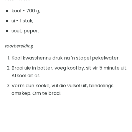
kool - 700 g;
ui - 1 stuk;
sout, peper.
voorbereiding
Kool kwasshennu druk na 'n stapel pekelwater.
Braai uie in botter, voeg kool by, sit vir 5 minute uit.
Afkoel dit af.
Vorm dun koeke, vul die vulsel uit, blindelings
omskep. Om te braai.