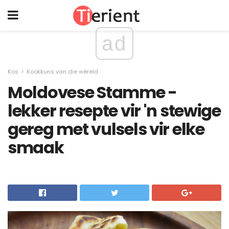
ad
Kos
Kookkuns van die wêreld
Moldovese Stamme -
lekker resepte vir 'n stewige
gereg met vulsels vir elke
smaak