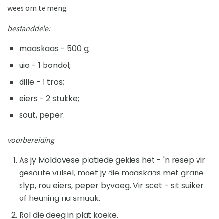
wees om te meng.
bestanddele:
maaskaas - 500 g;
uie - 1 bondel;
dille - 1 tros;
eiers - 2 stukke;
sout, peper.
voorbereiding
As jy Moldovese platiede gekies het - 'n resep vir
gesoute vulsel, moet jy die maaskaas met grane
slyp, rou eiers, peper byvoeg. Vir soet - sit suiker
of heuning na smaak.
Rol die deeg in plat koeke.