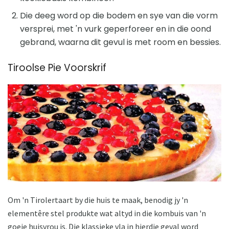
Die deeg word op die bodem en sye van die vorm
versprei, met 'n vurk geperforeer en in die oond
gebrand, waarna dit gevul is met room en bessies.
Tiroolse Pie Voorskrif
Om 'n Tirolertaart by die huis te maak, benodig jy 'n
elementêre stel produkte wat altyd in die kombuis van 'n
goeie huisvrou is. Die klassieke vla in hierdie geval word