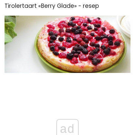
Tirolertaart «Berry Glade» - resep
ad