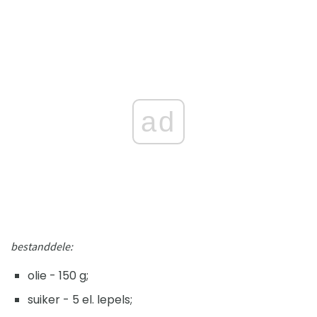
ad
bestanddele:
olie - 150 g;
suiker - 5 el. lepels;