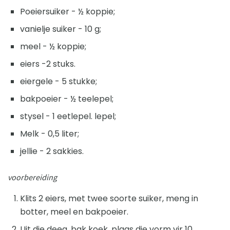
Poeiersuiker - ½ koppie;
vanielje suiker - 10 g;
meel - ½ koppie;
eiers -2 stuks.
eiergele - 5 stukke;
bakpoeier - ½ teelepel;
stysel - 1 eetlepel. lepel;
Melk - 0,5 liter;
jellie - 2 sakkies.
voorbereiding
Klits 2 eiers, met twee soorte suiker, meng in
botter, meel en bakpoeier.
Uit die deeg, bak koek, plaas die vorm vir 10