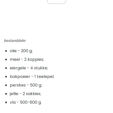
bestanddele:
olie - 200 g;
meel - 2 koppies;
eiergele - 4 stukke;
bakpoeier - 1 teelepel;
perskes - 500 g;
jellie - 2 sakkies;
vla - 500-600 g.