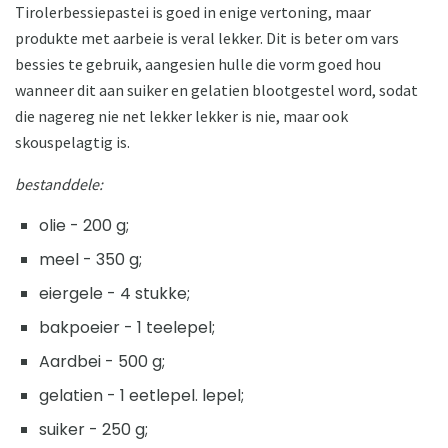
Tirolerbessiepastei is goed in enige vertoning, maar
produkte met aarbeie is veral lekker. Dit is beter om vars
bessies te gebruik, aangesien hulle die vorm goed hou
wanneer dit aan suiker en gelatien blootgestel word, sodat
die nagereg nie net lekker lekker is nie, maar ook
skouspelagtig is.
bestanddele:
olie - 200 g;
meel - 350 g;
eiergele - 4 stukke;
bakpoeier - 1 teelepel;
Aardbei - 500 g;
gelatien - 1 eetlepel. lepel;
suiker - 250 g;