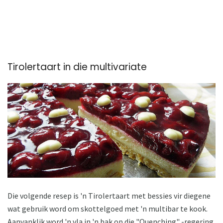
Tirolertaart in die multivariate
Die volgende resep is 'n Tirolertaart met bessies vir diegene
wat gebruik word om skottelgoed met 'n multibar te kook.
Aanvanklik word 'n vla in 'n bak op die "Quenching" -regering