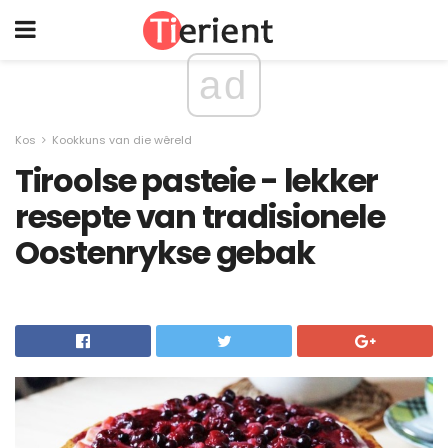
ad
Kos
Kookkuns van die wêreld
Tiroolse pasteie - lekker
resepte van tradisionele
Oostenrykse gebak