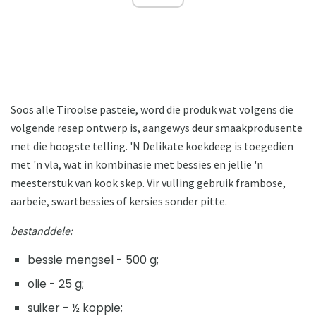
Soos alle Tiroolse pasteie, word die produk wat volgens die
volgende resep ontwerp is, aangewys deur smaakprodusente
met die hoogste telling. 'N Delikate koekdeeg is toegedien
met 'n vla, wat in kombinasie met bessies en jellie 'n
meesterstuk van kook skep. Vir vulling gebruik frambose,
aarbeie, swartbessies of kersies sonder pitte.
bestanddele:
bessie mengsel - 500 g;
olie - 25 g;
suiker - ½ koppie;