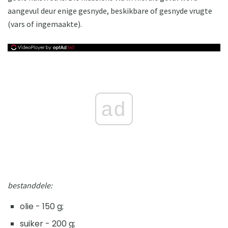
aangevul deur enige gesnyde, beskikbare of gesnyde vrugte
(vars of ingemaakte).
ad
bestanddele:
olie - 150 g;
suiker - 200 g;