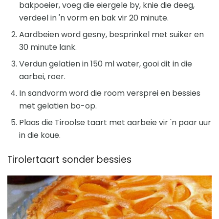
bakpoeier, voeg die eiergele by, knie die deeg,
verdeel in 'n vorm en bak vir 20 minute.
Aardbeien word gesny, besprinkel met suiker en
30 minute lank.
Verdun gelatien in 150 ml water, gooi dit in die
aarbei, roer.
In sandvorm word die room versprei en bessies
met gelatien bo-op.
Plaas die Tiroolse taart met aarbeie vir 'n paar uur
in die koue.
Tirolertaart sonder bessies