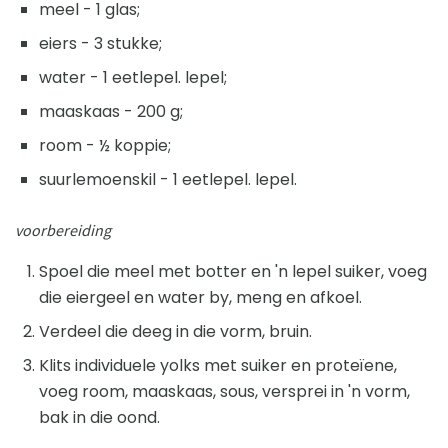
meel - 1 glas;
eiers - 3 stukke;
water - 1 eetlepel. lepel;
maaskaas - 200 g;
room - ½ koppie;
suurlemoenskil - 1 eetlepel. lepel.
voorbereiding
Spoel die meel met botter en 'n lepel suiker, voeg
die eiergeel en water by, meng en afkoel.
Verdeel die deeg in die vorm, bruin.
Klits individuele yolks met suiker en proteïene,
voeg room, maaskaas, sous, versprei in 'n vorm,
bak in die oond.