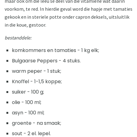
maar ook om die leeu se deel van die vitamiene wat daarin
voorkom, te red. In hierdie geval word die hapje met tamaties
gekook en in steriele potte onder capron deksels, uitsluitlik
in die koue, gestoor.
bestanddele:
komkommers en tamaties - 1 kg elk;
Bulgaarse Peppers - 4 stuks.
warm peper - 1 stuk;
Knoffel - 1-1,5 koppe;
suiker - 100 g;
olie - 100 ml;
asyn - 100 ml;
groente - na smaak;
sout - 2 el. lepel.