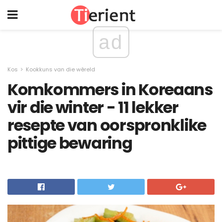
ad
Kos
Kookkuns van die wêreld
Komkommers in Koreaans
vir die winter - 11 lekker
resepte van oorspronklike
pittige bewaring