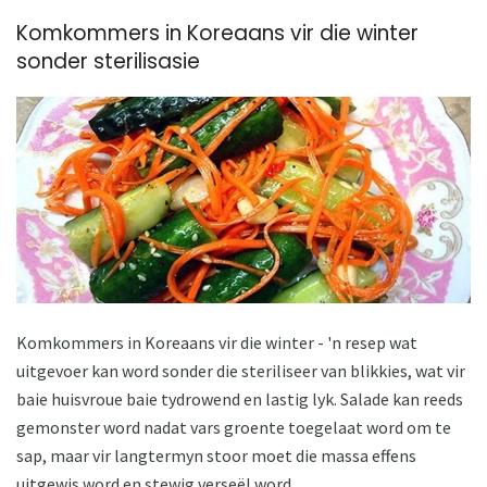
Komkommers in Koreaans vir die winter
sonder sterilisasie
Komkommers in Koreaans vir die winter - 'n resep wat
uitgevoer kan word sonder die steriliseer van blikkies, wat vir
baie huisvroue baie tydrowend en lastig lyk. Salade kan reeds
gemonster word nadat vars groente toegelaat word om te
sap, maar vir langtermyn stoor moet die massa effens
uitgewis word en stewig verseël word.