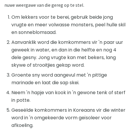
nuwe weergawe van die gereg op te stel.
Om lekkers voor te berei, gebruik beide jong
vrugte en meer volwasse monsters, peel hulle skil
en sonneblomsaad.
Aanvanklik word die komkommers vir 'n paar uur
geweek in water, en dan in die helfte en nog 4
dele gesny. Jong vrugte kan met bekers, lang
skywe of strooitjies gekap word.
Groente sny word aangevul met 'n pittige
marinade en laat die sap skei.
Neem 'n hapje van kook in 'n gewone tenk of sterf
in potte.
Geseëlde komkommers in Koreaans vir die winter
word in 'n omgekeerde vorm geïsoleer voor
afkoeling.