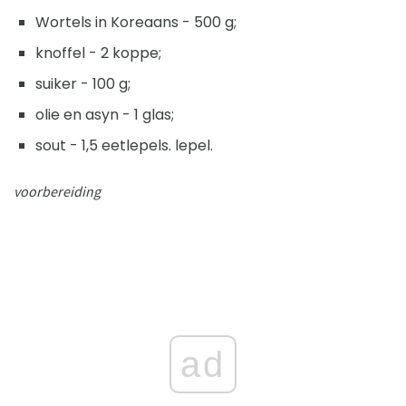
Wortels in Koreaans - 500 g;
knoffel - 2 koppe;
suiker - 100 g;
olie en asyn - 1 glas;
sout - 1,5 eetlepels. lepel.
voorbereiding
ad