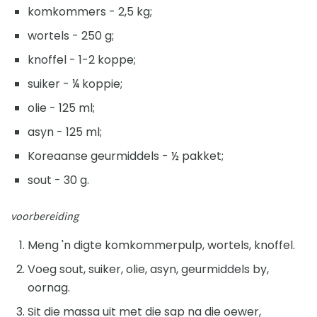
komkommers - 2,5 kg;
wortels - 250 g;
knoffel - 1-2 koppe;
suiker - ¼ koppie;
olie - 125 ml;
asyn - 125 ml;
Koreaanse geurmiddels - ½ pakket;
sout - 30 g.
voorbereiding
Meng 'n digte komkommerpulp, wortels, knoffel.
Voeg sout, suiker, olie, asyn, geurmiddels by,
oornag.
Sit die massa uit met die sap na die oewer,