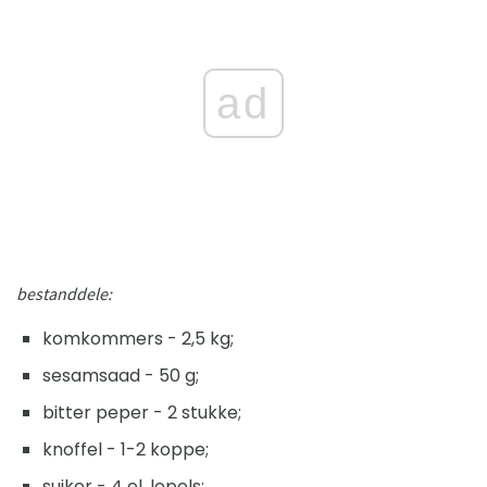
ad
bestanddele:
komkommers - 2,5 kg;
sesamsaad - 50 g;
bitter peper - 2 stukke;
knoffel - 1-2 koppe;
suiker - 4 el. lepels;