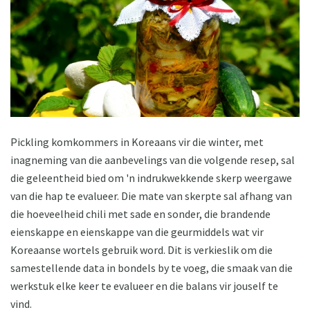
Pickling komkommers in Koreaans vir die winter, met
inagneming van die aanbevelings van die volgende resep, sal
die geleentheid bied om 'n indrukwekkende skerp weergawe
van die hap te evalueer. Die mate van skerpte sal afhang van
die hoeveelheid chili met sade en sonder, die brandende
eienskappe en eienskappe van die geurmiddels wat vir
Koreaanse wortels gebruik word. Dit is verkieslik om die
samestellende data in bondels by te voeg, die smaak van die
werkstuk elke keer te evalueer en die balans vir jouself te
vind.