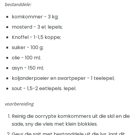
bestanddele:
komkommer - 3 kg;
mosterd - 3 el. lepels;
Knoffel - 1-1,5 koppe;
suiker - 100 g;
olie - 100 ml;
asyn - 150 ml;
koljanderpoeier en swartpeper - 1 teelepel;
sout - 1,5-2 eetlepels. lepel.
voorbereiding
Reinig die oorrypte komkommers uit die skil en die
sade, sny die vleis met klein blokkies.
Geur die snit met bestanddele uit die lys, laat dit