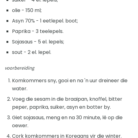
olie - 150 ml;
Asyn 70% - 1 eetlepel. boot;
Paprika - 3 teelepels.
Sojasaus - 5 el. lepels;
sout - 2 el. lepel.
voorbereiding
Komkommers sny, gooi en na 'n uur dreineer die
water.
Voeg die sesam in die braaipan, knoffel, bitter
peper, paprika, suiker, asyn en botter by.
Giet sojasaus, meng en na 30 minute, lê op die
oewer.
Cork komkommers in Koreaans vir die winter.